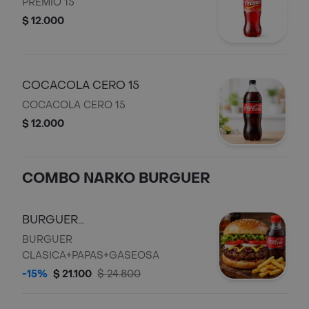
PREMIO 15
$ 12.000
COCACOLA CERO 15
COCACOLA CERO 15
$ 12.000
COMBO NARKO BURGUER
BURGUER
CLASICA+COCACOLA 250ML
BURGUER
CLASICA+PAPAS+GASEOSA
-15%
$ 21.100
$ 24.800