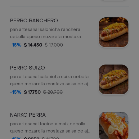
papa.
PERRO RANCHERO
pan artesanal salchicha ranchera
cebolla queso mozarella mostaza
salsa de ajo salsa rosada ripio de
-15%
$ 14.450
$ 17.000
papa.
PERRO SUIZO
pan artesanal salchicha suiza cebolla
queso mozarella mostaza salsa de ajo
salsa rosada ripio de papa.
-15%
$ 17.750
$ 20.900
NARKO PERRA
pan artesanal tocineta maiz cebolla
queso mozarella mostaza salsa de ajo
salsa rosada ripio de papa.