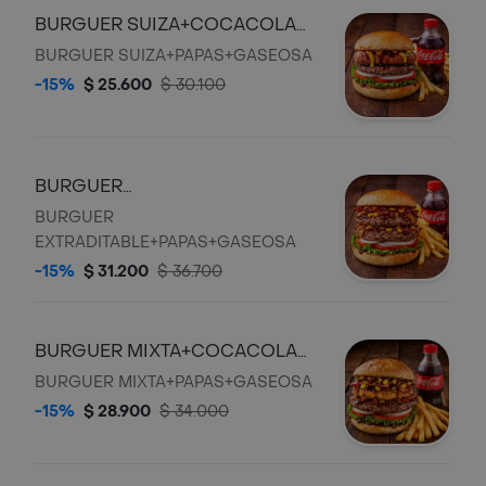
BURGUER SUIZA+COCACOLA
250ML
BURGUER SUIZA+PAPAS+GASEOSA
-15%
$ 25.600
$ 30.100
BURGUER
EXTRADITABLE+COCACOLA
BURGUER
250ML
EXTRADITABLE+PAPAS+GASEOSA
-15%
$ 31.200
$ 36.700
BURGUER MIXTA+COCACOLA
250ML
BURGUER MIXTA+PAPAS+GASEOSA
-15%
$ 28.900
$ 34.000