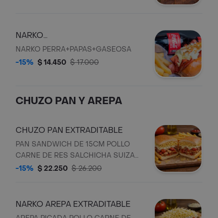
NARKO
PERRA+PAPAS+COCACOLA
NARKO PERRA+PAPAS+GASEOSA
250ML
-15%
$ 14.450
$ 17.000
CHUZO PAN Y AREPA
CHUZO PAN EXTRADITABLE
PAN SANDWICH DE 15CM POLLO
CARNE DE RES SALCHICHA SUIZA
MAIZ RIPIO DE PAPA SALSA TARTARA
-15%
$ 22.250
$ 26.200
ESPECIAL DE LA
CASAACOMPAÑADO DE PAPAS A LA
FRANCESA
NARKO AREPA EXTRADITABLE