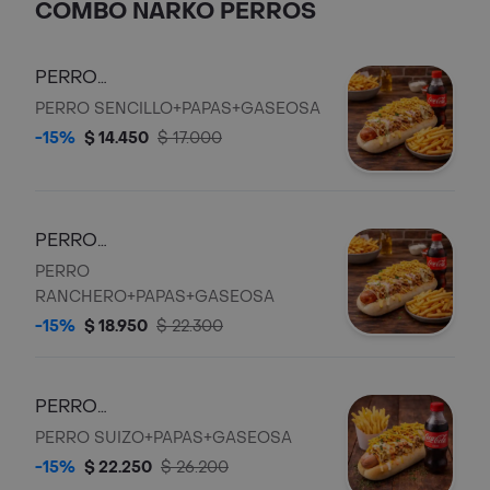
COMBO NARKO PERROS
PERRO
SENCILLO+PAPAS+COCACOLA
PERRO SENCILLO+PAPAS+GASEOSA
250ML
-15%
$ 14.450
$ 17.000
PERRO
RANCHERO+PAPAS+COCACOLA
PERRO
250ML
RANCHERO+PAPAS+GASEOSA
-15%
$ 18.950
$ 22.300
PERRO
SUIZO+PAPAS+COCACOLA
PERRO SUIZO+PAPAS+GASEOSA
250ML
-15%
$ 22.250
$ 26.200