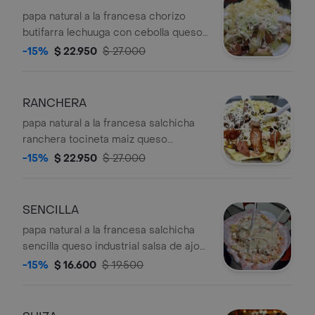
papa natural a la francesa chorizo
butifarra lechuuga con cebolla queso
costeño salsa de ajo de la casa salsa
-15%
$ 22.950
$ 27.000
rosada ripio de papa
RANCHERA
papa natural a la francesa salchicha
ranchera tocineta maiz queso
industrial salsa de ajo de la casa salsa
-15%
$ 22.950
$ 27.000
rosada ripio de papa
SENCILLA
papa natural a la francesa salchicha
sencilla queso industrial salsa de ajo
de la casa salsa rosada ripio de papa
-15%
$ 16.600
$ 19.500