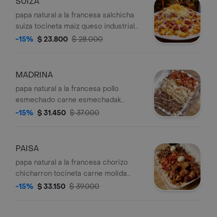
SUIZA
papa natural a la francesa salchicha
suiza tocineta maiz queso industrial
salsa de ajo de la casa salsa rosada
-15%
$ 23.800
$ 28.000
ripio de papa
MADRINA
papa natural a la francesa pollo
esmechado carne esmechadak
tocineta maizqueso industrial salsa de
-15%
$ 31.450
$ 37.000
ajo de la casa salsa rosada ripio de
papa
PAISA
papa natural a la francesa chorizo
chicharron tocineta carne molida
huevos de codorniz guacamole queso
-15%
$ 33.150
$ 39.000
industrial salsa de ajo de la casa salsa
rosada ripio de papa