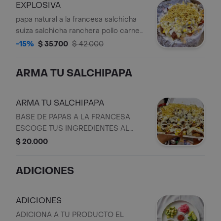
EXPLOSIVA
papa natural a la francesa salchicha
suiza salchicha ranchera pollo carne
de res tocineta maiz guacamole quesi
-15%
$ 35.700
$ 42.000
gratinado salsa de ajon de la casa
salsa rosada ripio de papa
ARMA TU SALCHIPAPA
ARMA TU SALCHIPAPA
BASE DE PAPAS A LA FRANCESA
ESCOGE TUS INGREDIENTES AL
GUSTO
$ 20.000
ADICIONES
ADICIONES
ADICIONA A TU PRODUCTO EL