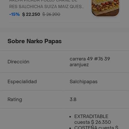
AREPA PICADA POLLO CARNE DE
RES SALCHICHA SUIZA MAIZ QUESO
SALSA TARTARA ESPECIAL DE LA
-15%
$ 22.250
$ 26.200
CASA RIPIO DE PAPA
Sobre Narko Papas
carrera 49 #76 39
Dirección
aranjuez
Especialidad
Salchipapas
Rating
3.8
EXTRADITABLE
cuesta $ 26.350
COSTEÑA cuesta $