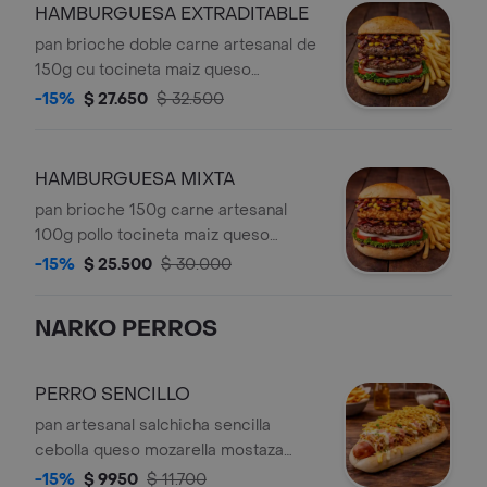
HAMBURGUESA EXTRADITABLE
pan brioche doble carne artesanal de
150g cu tocineta maiz queso
mozarella lechuga tomate cebolla
-15%
$ 27.650
$ 32.500
mostaza salsa bbq salsa crema
ahumada acompañada de papas a la
fesncesa.
HAMBURGUESA MIXTA
pan brioche 150g carne artesanal
100g pollo tocineta maiz queso
mozarella lechuga tomate cebolla
-15%
$ 25.500
$ 30.000
mostaza salsa bbq salsa crema
ahumada acompañada de papas a la
NARKO PERROS
fesncesa.
PERRO SENCILLO
pan artesanal salchicha sencilla
cebolla queso mozarella mostaza
salsa de ajo salsa rosada ripio de
-15%
$ 9950
$ 11.700