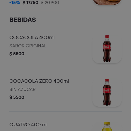
salsa de tomate ripio de papa.
-15%
$ 17.750
$ 20.900
BEBIDAS
COCACOLA 400ml
SABOR ORIGINAL
$ 5500
COCACOLA ZERO 400ml
SIN AZUCAR
$ 5500
QUATRO 400 ml