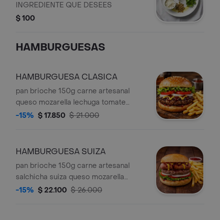
INGREDIENTE QUE DESEES
$ 100
HAMBURGUESAS
HAMBURGUESA CLASICA
pan brioche 150g carne artesanal
queso mozarella lechuga tomate
cebolla mostaza salsa bbq salsa
-15%
$ 17.850
$ 21.000
crema ahumada acompañada de
papas a la fesncesa.
HAMBURGUESA SUIZA
pan brioche 150g carne artesanal
salchicha suiza queso mozarella
lechuga tomate cebolla mostaza salsa
-15%
$ 22.100
$ 26.000
bbq salsa crema ahumada
acompañada de papas a la fesncesa.