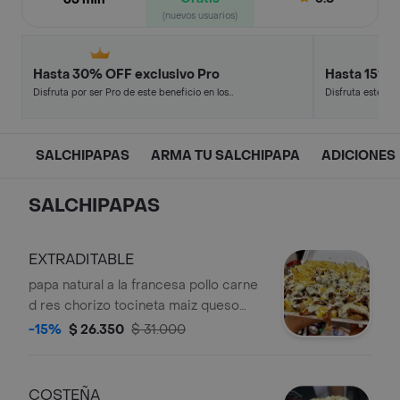
(nuevos usuarios)
Hasta 30% OFF exclusivo Pro
Hasta 15% 
Disfruta por ser Pro de este beneficio en los
Disfruta este de
restaurantes y tiendas más top.
en minutos.
SALCHIPAPAS
ARMA TU SALCHIPAPA
ADICIONES
SALCHIPAPAS
EXTRADITABLE
papa natural a la francesa pollo carne
d res chorizo tocineta maiz queso
industrial salsa de ajo de la casa salsa
-15%
$ 26.350
$ 31.000
rosada ripio de papa
COSTEÑA