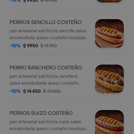
-15%
$ 9950
$ 11.700
PERROS SENCILLO COSTEÑO
pan artesanal salchicha sencilla salsa
encebollada queso costeño mostaza
salsa de tomate ripio de papa.
-15%
$ 9950
$ 11.700
PERRO RANCHERO COSTEÑO
pan artesanal salchicha ranchera
salsa encebollada queso costeño
mostaza salsa de tomate ripio de
-15%
$ 14.450
$ 17.000
papa.
PERROS SUIZO COSTEÑO
pan artesanal salchicha suiza salsa
encebollada queso costeño mostaza