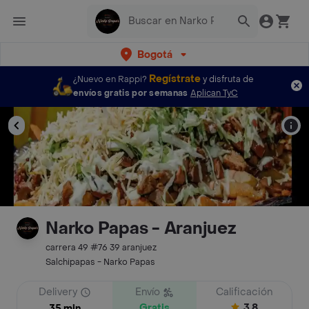
Bogotá
Regístrate
¿Nuevo en Rappi?
y disfruta de
envíos gratis por semanas
Aplican TyC
Narko Papas - Aranjuez
carrera 49 #76 39 aranjuez
Salchipapas - Narko Papas
Delivery
Envío
Calificación
Gratis
3.8
35 min