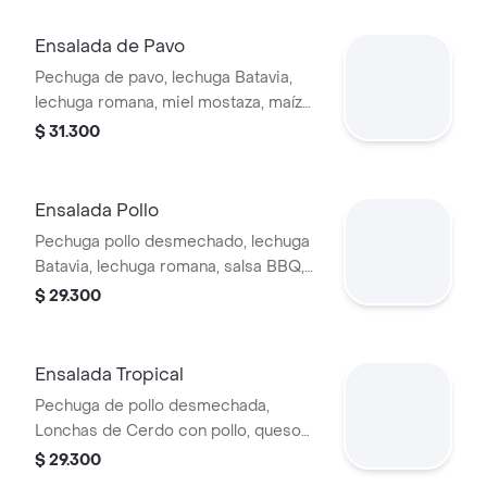
Ensalada de Pavo
Pechuga de pavo, lechuga Batavia,
lechuga romana, miel mostaza, maíz
tierno, tomate chonto, croutones y
$ 31.300
tocineta.
Ensalada Pollo
Pechuga pollo desmechado, lechuga
Batavia, lechuga romana, salsa BBQ,
tomate chonto, queso mozzarella,
$ 29.300
cebolla roja y croutones.
Ensalada Tropical
Pechuga de pollo desmechada,
Lonchas de Cerdo con pollo, queso
amarillo, piña calada, lechuga batavia y
$ 29.300
mayonesa.