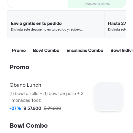
(nuevos usuarios)
Envío gratis en tu pedido
Hasta 27% 
Disfruta este descuento en tu pedido y recíbelo
Disfruta este de
en minutos.
en minutos.
Promo
Bowl Combo
Ensaladas Combo
Bowl Indiv
Promo
Qbano Lunch
(1) bowl criollo + (1) bowl de pollo + 2
limonadas 16oz
-27%
$ 57.600
$ 79.200
Bowl Combo