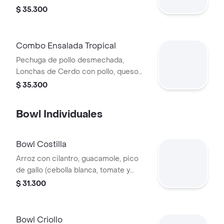
tomate chonto, queso mozzarella,
$ 35.300
cebolla roja y croutones, papas y
bebida.
Combo Ensalada Tropical
Pechuga de pollo desmechada,
Lonchas de Cerdo con pollo, queso
amarillo, piña calada, lechuga batavia y
$ 35.300
mayonesa.
Bowl Individuales
Bowl Costilla
Arroz con cilantro, guacamole, pico
de gallo (cebolla blanca, tomate y
cilantro), piña calada asada y costilla
$ 31.300
de cerdo desmechada.
Bowl Criollo