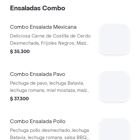
Ensaladas Combo
Combo Ensalada Mexicana
Deliciosa Carne de Costilla de Cerdo
Desmechada, Frijoles Negros, Maíz
tierno, Queso mozzarella, Guacamole,
$ 35.300
Pico de gallo, Lechuga Batavia.
Combo Ensalada Pavo
Pechuga de pavo, lechuga Batavia,
lechuga romana, miel mostaza, maíz
tierno, tomate chonto, croutones y
$ 37.300
tocinet, papas y bebida.
Combo Ensalada Pollo
Pechuga pollo desmechado, lechuga
Batavia, lechuga romana, salsa BBQ,