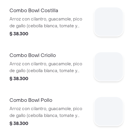
Combo Bowl Costilla
Arroz con cilantro, guacamole, pico
de gallo (cebolla blanca, tomate y
cilantro), piña calada asada y costilla
$ 38.300
de cerdo desmechada.
Combo Bowl Criollo
Arroz con cilantro, guacamole, pico
de gallo (cebolla blanca, tomate y
cilantro), carne de res desmechada,
$ 38.300
hogo, chorizo de cerdo y fríjoles
negros.
Combo Bowl Pollo
Arroz con cilantro, guacamole, pico
de gallo (cebolla blanca, tomate y
cilantro), maíz tierno, hogo y pechuga
$ 38.300
de pollo desmechada.