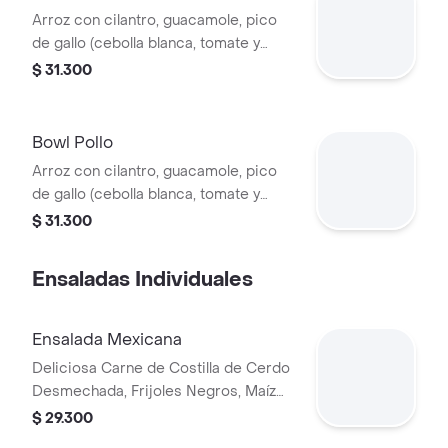
Arroz con cilantro, guacamole, pico
de gallo (cebolla blanca, tomate y
cilantro), carne de res desmechada,
$ 31.300
hogo, chorizo de cerdo y fríjoles
negros.
Bowl Pollo
Arroz con cilantro, guacamole, pico
de gallo (cebolla blanca, tomate y
cilantro), maíz tierno, hogo y pechuga
$ 31.300
de pollo desmechada.
Ensaladas Individuales
Ensalada Mexicana
Deliciosa Carne de Costilla de Cerdo
Desmechada, Frijoles Negros, Maíz
tierno, Queso mozzarella, Guacamole,
$ 29.300
Pico de gallo, Lechuga Batavia.