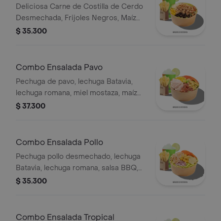
Deliciosa Carne de Costilla de Cerdo
Desmechada, Frijoles Negros, Maíz
tierno, Queso mozzarella, Guacamole,
$ 35.300
Pico de gallo, Lechuga Batavia.
Combo Ensalada Pavo
Pechuga de pavo, lechuga Batavia,
lechuga romana, miel mostaza, maíz
tierno, tomate chonto, croutones y
$ 37.300
tocinet, papas y bebida.
Combo Ensalada Pollo
Pechuga pollo desmechado, lechuga
Batavia, lechuga romana, salsa BBQ,
tomate chonto, queso mozzarella,
$ 35.300
cebolla roja y croutones, papas y
bebida.
Combo Ensalada Tropical