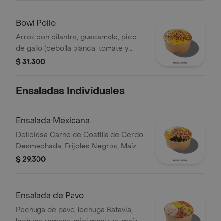
negros.
Bowl Pollo
Arroz con cilantro, guacamole, pico
de gallo (cebolla blanca, tomate y
cilantro), maíz tierno, hogo y pechuga
$ 31.300
de pollo desmechada.
Ensaladas Individuales
Ensalada Mexicana
Deliciosa Carne de Costilla de Cerdo
Desmechada, Frijoles Negros, Maíz
tierno, Queso mozzarella, Guacamole,
$ 29.300
Pico de gallo, Lechuga Batavia.
Ensalada de Pavo
Pechuga de pavo, lechuga Batavia,