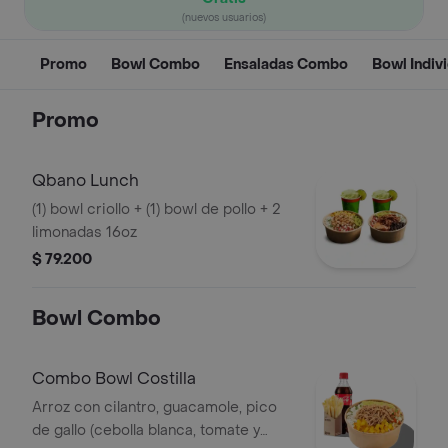
(nuevos usuarios)
Promo
Bowl Combo
Ensaladas Combo
Bowl Indiv
Promo
Qbano Lunch
(1) bowl criollo + (1) bowl de pollo + 2
limonadas 16oz
$ 79.200
Bowl Combo
Combo Bowl Costilla
Arroz con cilantro, guacamole, pico
de gallo (cebolla blanca, tomate y