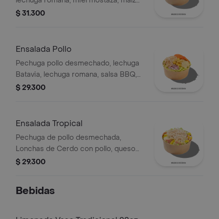
lechuga romana, miel mostaza, maíz
tierno, tomate chonto, croutones y
$ 31.300
tocineta.
Ensalada Pollo
Pechuga pollo desmechado, lechuga
Batavia, lechuga romana, salsa BBQ,
tomate chonto, queso mozzarella,
$ 29.300
cebolla roja y croutones.
Ensalada Tropical
Pechuga de pollo desmechada,
Lonchas de Cerdo con pollo, queso
amarillo, piña calada, lechuga batavia y
$ 29.300
mayonesa.
Bebidas