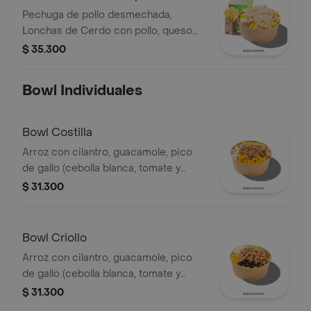
Pechuga de pollo desmechada,
Lonchas de Cerdo con pollo, queso
amarillo, piña calada, lechuga batavia y
$ 35.300
mayonesa.
Bowl Individuales
Bowl Costilla
Arroz con cilantro, guacamole, pico
de gallo (cebolla blanca, tomate y
cilantro), piña calada asada y costilla
$ 31.300
de cerdo desmechada.
Bowl Criollo
Arroz con cilantro, guacamole, pico
de gallo (cebolla blanca, tomate y
cilantro), carne de res desmechada,
$ 31.300
hogo, chorizo de cerdo y fríjoles