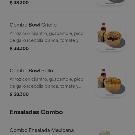
cilantro), piña calada asada y costilla
$ 38.300
de cerdo desmechada.
Combo Bowl Criollo
Arroz con cilantro, guacamole, pico
de gallo (cebolla blanca, tomate y
cilantro), carne de res desmechada,
$ 38.300
hogo, chorizo de cerdo y fríjoles
negros.
Combo Bowl Pollo
Arroz con cilantro, guacamole, pico
de gallo (cebolla blanca, tomate y
cilantro), maíz tierno, hogo y pechuga
$ 38.300
de pollo desmechada.
Ensaladas Combo
Combo Ensalada Mexicana