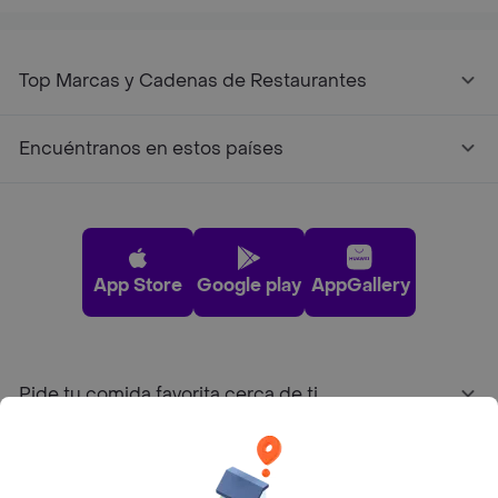
Top Marcas y Cadenas de Restaurantes
Encuéntranos en estos países
App Store
Google play
AppGallery
Pide tu comida favorita cerca de ti
Categorías