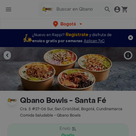
Bogotá
Regístrate
¿Nuevo en Rappi?
y disfruta de
envíos gratis por semanas
Aplican TyC
Qbano Bowls - Santa Fé
Cra. 5 #27-06 Sur, San Cristóbal, Bogotá, Cundinamarca
Comida Saludable - Qbano Bowls
Envío
Gratis