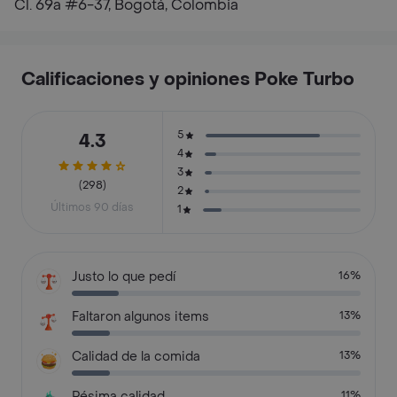
Cl. 69a #6-37, Bogotá, Colombia
Calificaciones y opiniones Poke Turbo
5
4.3
4
3
(298)
2
Últimos 90 días
1
Justo lo que pedí
16%
Faltaron algunos items
13%
Calidad de la comida
13%
Pésima calidad
11%