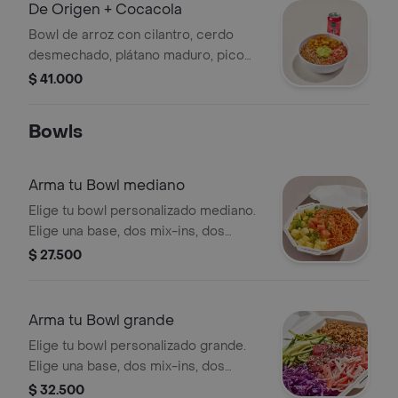
De Origen + Cocacola
Bowl de arroz con cilantro, cerdo
desmechado, plátano maduro, pico
de gallo, guacamole y cilantro + Coca
$ 41.000
Cola a tu elección.
Bowls
Arma tu Bowl mediano
Elige tu bowl personalizado mediano.
Elige una base, dos mix-ins, dos
toppings, y una salsa. Las proteínas se
$ 27.500
eligen y cobran por aparte.
Arma tu Bowl grande
Elige tu bowl personalizado grande.
Elige una base, dos mix-ins, dos
toppings, y una salsa. Las proteínas se
$ 32.500