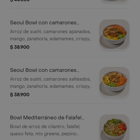
morada, ajonjolí y salsa ponzu.
Seoul Bowl con camarones
apanados
Arroz de sushi, camarones apanados,
mango, zanahoria, edamames, crispy
wontons, furikake, salsa Korean BBQ.
$ 38.900
Seoul Bowl con camarones
salteados
Arroz de sushi, camarones salteados,
mango, zanahoria, edamames, crispy
wontons, furikake, salsa Korean BBQ.
$ 38.900
Bowl Mediterráneo de Falafel
(nueva rece
Bowl de arroz de cilantro, falafel,
queso feta, mix greens, pepino