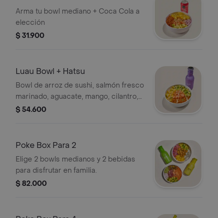
Arma tu bowl mediano + Coca Cola a
elección
$ 31.900
Luau Bowl + Hatsu
Bowl de arroz de sushi, salmón fresco
marinado, aguacate, mango, cilantro,
veggie tempura y sriracha mayo más
$ 54.600
un Hatsu a tu elección.
Poke Box Para 2
Elige 2 bowls medianos y 2 bebidas
para disfrutar en familia.
$ 82.000