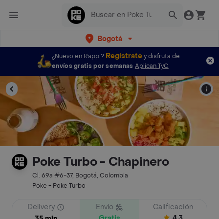
Bogotá
Regístrate
¿Nuevo en Rappi?
y disfruta de
envíos gratis por semanas
Aplican TyC
Poke Turbo - Chapinero
Cl. 69a #6-37, Bogotá, Colombia
Poke - Poke Turbo
Delivery
Envío
Calificación
Gratis
4.3
35 min