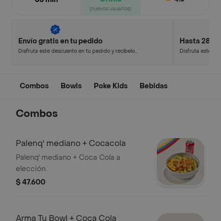
(nuevos usuarios)
Envío gratis en tu pedido
Hasta 28% 
Disfruta este descuento en tu pedido y recíbelo
Disfruta este de
en minutos.
en minutos.
Combos
Bowls
Poke Kids
Bebidas
Combos
Palenq' mediano + Cocacola
Palenq' mediano + Coca Cola a
elección.
$ 47.600
Arma Tu Bowl + Coca Cola