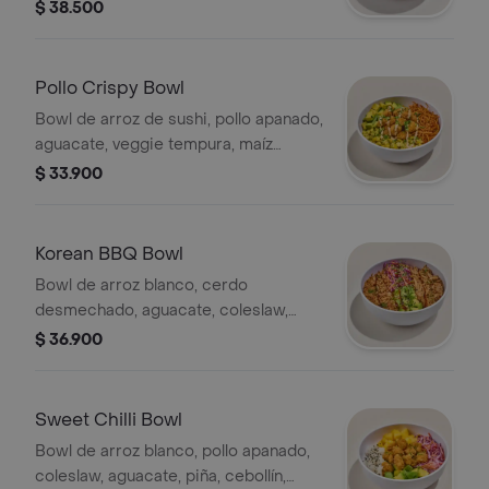
europeo, tomates confitados, cebolla
$ 38.500
morada, quinoa crocantes, y vinagreta
green goddess.
Pollo Crispy Bowl
Bowl de arroz de sushi, pollo apanado,
aguacate, veggie tempura, maíz
tierno, cebollín, chipotle mayo y
$ 33.900
teriyaki.
Korean BBQ Bowl
Bowl de arroz blanco, cerdo
desmechado, aguacate, coleslaw,
cebollín, cilantro, ajonjolí, cebolla
$ 36.900
crunch y salsa Korean BBQ.
Sweet Chilli Bowl
Bowl de arroz blanco, pollo apanado,
coleslaw, aguacate, piña, cebollín,