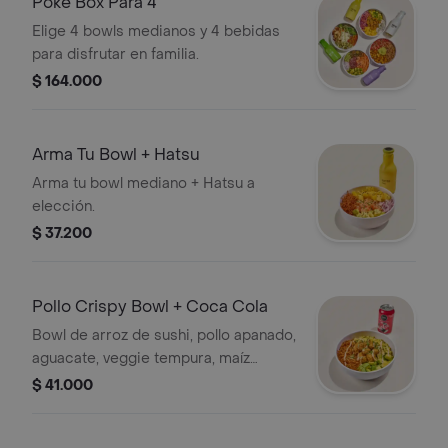
Poke Box Para 4
Elige 4 bowls medianos y 4 bebidas
para disfrutar en familia.
$ 164.000
Arma Tu Bowl + Hatsu
Arma tu bowl mediano + Hatsu a
elección.
$ 37.200
Pollo Crispy Bowl + Coca Cola
Bowl de arroz de sushi, pollo apanado,
aguacate, veggie tempura, maíz
tierno, cebollín, chipotle mayo y
$ 41.000
teriyaki + Cocacola a tu elección.