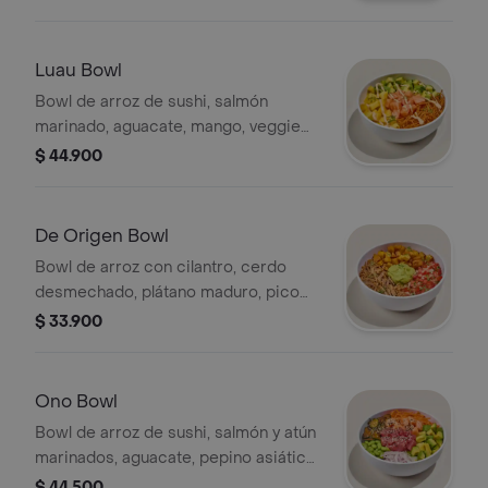
eligen y cobran por aparte.
Luau Bowl
Bowl de arroz de sushi, salmón
marinado, aguacate, mango, veggie
tempura, cilantro y sriracha mayo.
$ 44.900
De Origen Bowl
Bowl de arroz con cilantro, cerdo
desmechado, plátano maduro, pico
de gallo, cilantro y guacamole.
$ 33.900
Ono Bowl
Bowl de arroz de sushi, salmón y atún
marinados, aguacate, pepino asiático,
zanahoria, edamames, cebolla
$ 44.500