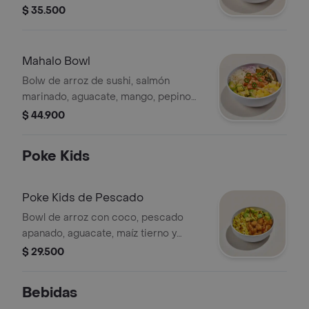
ajonjolí y salsa sweet chilli.
$ 35.500
Mahalo Bowl
Bolw de arroz de sushi, salmón
marinado, aguacate, mango, pepino
asiático, crispy noodles, cebollín,
$ 44.900
jalapeños, cebolla morada, quinoa
crocante y salsa acevichada
Poke Kids
Poke Kids de Pescado
Bowl de arroz con coco, pescado
apanado, aguacate, maíz tierno y
teriyaki.
$ 29.500
Bebidas