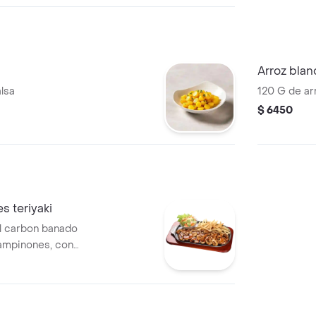
Arroz blan
lsa
120 G de ar
$ 6450
 teriyaki
l carbon banado
hampinones, con
a