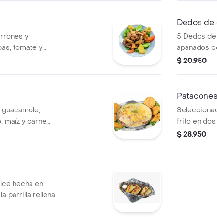
Dedos de
arrones y
5 Dedos de
pas, tomate y
apanados co
$ 20.950
Patacones
n guacamole,
Seleccionad
to, maíz y carne
frito en do
s fritas.
guacamole, 
$ 28.950
carne desm
queso cuaja
lce hecha en
a parrilla rellena