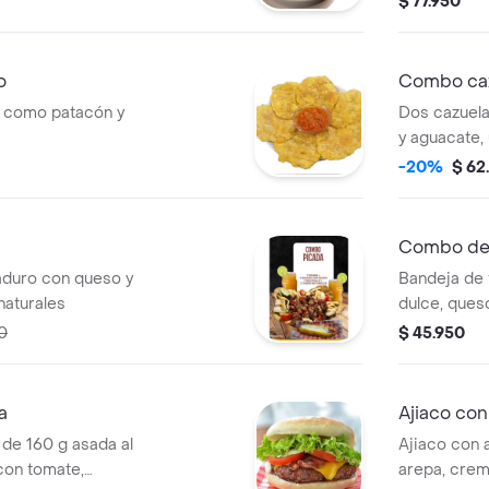
$ 77.950
 rebanada de
jugos natura
o
Combo ca
o como patacón y
Dos cazuelas
y aguacate,
bocadillo y
-20%
$ 62
naturales de
Combo de
aduro con queso y
Bandeja de 
naturales
dulce, queso
finos trozo
0
$ 45.950
bebida natur
a
Ajiaco co
de 160 g asada al
Ajiaco con 
con tomate,
arepa, crem