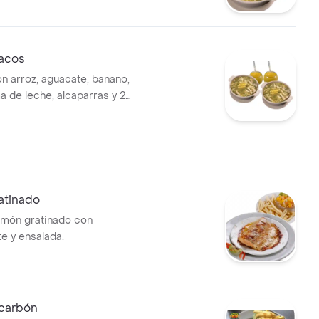
acos
on arroz, aguacate, banano,
a de leche, alcaparras y 2
a.
atinado
almón gratinado con
 y ensalada.
 carbón