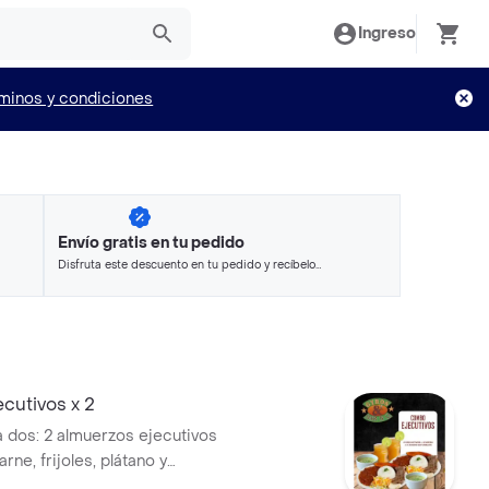
Ingreso
minos y condiciones
Envío gratis en tu pedido
Disfruta este descuento en tu pedido y recíbelo
en minutos.
cutivos x 2
dos: 2 almuerzos ejecutivos
rne, frijoles, plátano y
compañados de 2 sopas y 2