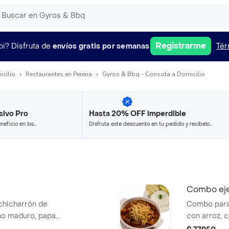
Registrarme
pi?
Disfruta de
envíos gratis por semanas
Tér
icilio
Restaurantes en Pereira
Gyros & Bbq - Consota a Domicilio
sivo Pro
Hasta 20% OFF imperdible
neficio en los
Disfruta este descuento en tu pedido y recíbelo
.
en minutos.
Combo eje
 chicharrón de
Combo para 
ano maduro, papa
con arroz, ca
ensalada, a