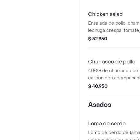
Chicken salad
Ensalada de pollo, cham
lechuga crespa, tomate
parmesano y salsa césa
$ 32.950
Churrasco de pollo
400G de churrasco de p
carbon con acompanante
arepa.
$ 40.950
Asados
Lomo de cerdo
Lomo de cerdo de tama
acompañado de papa fri