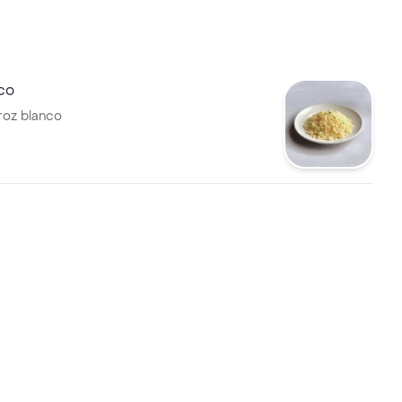
co
roz blanco