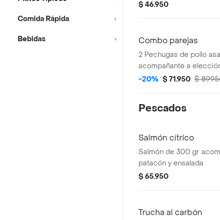
lechuga, salsas, queso 
$ 46.950
con acompañamiento y 
Comida Rápida
Bebidas
Combo parejas
2 Pechugas de pollo as
acompañante a elección
con sopa de ajiaco y 2 j
-20%
$ 71.950
$ 89.9
Pescados
Salmón cítrico
Salmón de 300 gr aco
patacón y ensalada
$ 65.950
Trucha al carbón