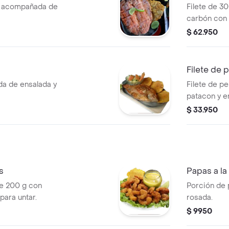
r acompañada de
Filete de 3
carbón con 
$ 62.950
Filete de 
da de ensalada y
Filete de p
patacon y e
$ 33.950
s
Papas a la
e 200 g con
Porción de 
para untar.
rosada.
$ 9950