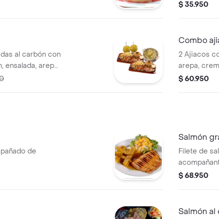
cheddar y tocineta
del día.
$ 35.950
bebida.
Combo aji
adas al carbón con
2 Ajiacos c
, ensalada, arepa
arepa, crem
ugos del día.
jugos del dí
50
$ 60.950
Salmón gr
mpañado de
Filete de s
acompañante
$ 68.950
Salmón al