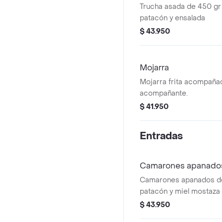
Trucha asada de 450 g
patacón y ensalada
$ 43.950
Mojarra
Mojarra frita acompaña
acompañante.
$ 41.950
Entradas
Camarones apanado
Camarones apanados d
patacón y miel mostaza 
$ 43.950