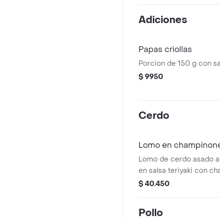
Adiciones
Papas criollas
Porcion de 150 g con sa
$ 9950
Cerdo
Lomo en champinones
Lomo de cerdo asado a
en salsa teriyaki con c
acompanante y ensalad
$ 40.450
Pollo