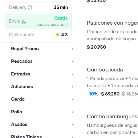
$ 32.950
arroz blanco, arepita y
Delivery
35 min
aguacate.
Gratis
Envío
Patacones con hoga
(nuevos usuarios)
Plátano verde aplastad
Calificación
4.3
acompañado de hogao.
$ 20.950
Rappi Promo
Pescados
Combo picada
Entradas
1 Picada personal + 1 m
bocadillo + 1 limonadas 
Adiciones
-10%
$ 69.250
$ 76.95
Cerdo
Pollo
Combo hamburgues
Asados
Hamburguesa de angus 
carbón en pan brioche 
Platos Típicos