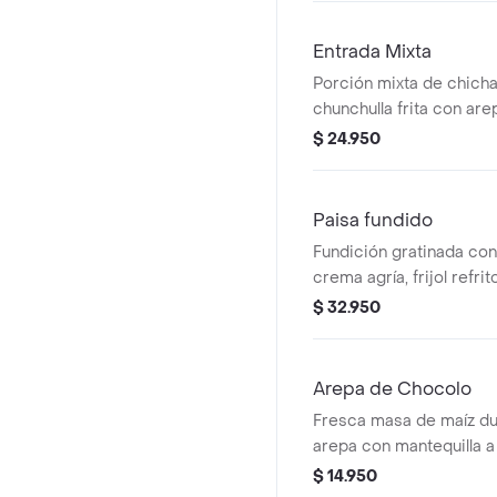
Entrada Mixta
Porción mixta de chich
chunchulla frita con are
limón.
$ 24.950
Paisa fundido
Fundición gratinada co
crema agría, frijol refri
desmechada con 6 arepa
$ 32.950
Arepa de Chocolo
Fresca masa de maíz du
arepa con mantequilla a l
de queso cuajda.
$ 14.950