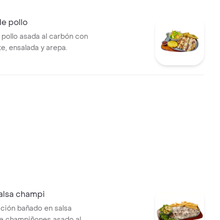
e pollo
pollo asada al carbón con
, ensalada y arepa.
salsa champi
ección bañado en salsa
e champiñones asado al