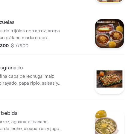
les.
zuelas
 de frijoles con arroz, arepa
 un plátano maduro con
 queso con dos bebidas
.300
$ 77.900
 16 onz.
sgranado
fina capa de lechuga, maíz
 rayado, papa ripio, salsas y
s de pollo asado al carbón con
al.
n bebida
arroz, aguacate, banano,
a de leche, alcaparras y jugo