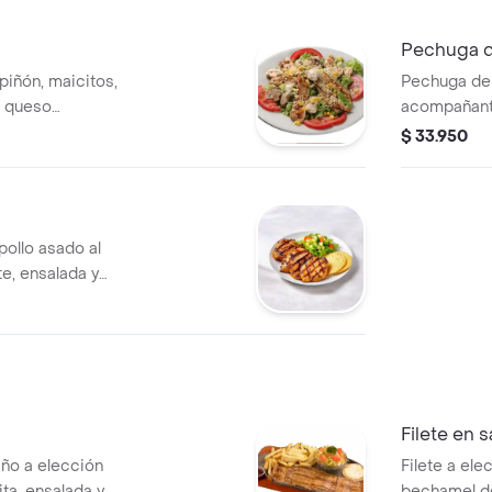
Pechuga d
piñón, maicitos,
Pechuga de 
, queso
acompañante
r.
$ 33.950
ollo asado al
, ensalada y
Filete en 
ño a elección
Filete a el
ta, ensalada y
bechamel d