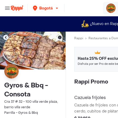
Bogotá
¿Nuevo en Rap
Rappi
Restaurantes a Dom
Hasta 25% OFF exclu
Disfruta por ser Pro de este be
restaurantes y tiendas más top
Rappi Promo
Gyros & Bbq -
Consota
Cazuela frijoles
Cra 37 # 32 - 100 villa verde plaza,
Cazuela de frijoles con
barrio villa verde
cerdo, cubitos de plát
Parrilla - Gyros & Bbq
ripio y trozos de pollo. acompañada de