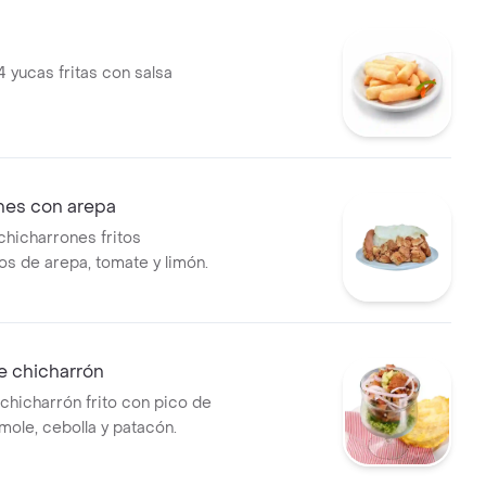
 yucas fritas con salsa
nes con arepa
chicharrones fritos
 de arepa, tomate y limón.
e chicharrón
chicharrón frito con pico de
mole, cebolla y patacón.