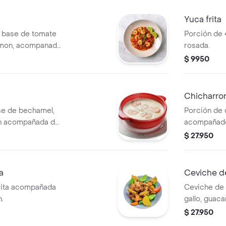
Yuca frita
 base de tomate
Porción de 4
 limon, acompanado
rosada.
$ 9950
Chicharro
e de bechamel,
Porción de 
ón acompañada de
acompañados
$ 27.950
a
Ceviche d
frita acompañada
Ceviche de 
n.
gallo, guaca
$ 27.950