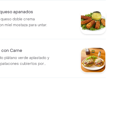
 queso apanados
 queso doble crema
n miel mostaza para untar.
 con Carne
o plátano verde aplastado y
s patacones cubiertos por
pico de gallo, crema agría y
echada roziado por nuestro
da fresco.