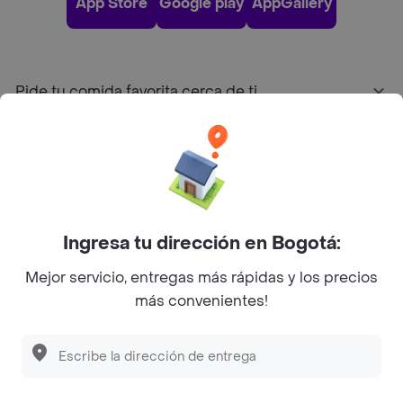
App Store
Google play
AppGallery
Pide tu comida favorita cerca de ti
Categorías
Únete a Rappi
Ingresa tu dirección en Bogotá:
Sobre Rappi
Mejor servicio, entregas más rápidas y los precios
más convenientes!
Facebook
Twitter
Instagram
©
2026
Rappi Inc. All rights reserved.