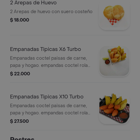
2 Arepas de Huevo
2 Arepas de huevo con suero costeño
$ 18.000
Empanadas Tipicas X6 Turbo
Empanadas coctel paisas de carne,
papa y hogao. empandas coctel rolas
de carne desmechada, huevo y arroz.
$ 22.000
Empanadas Tipicas X10 Turbo
Empanadas coctel paisas de carne,
papa y hogao. empandas coctel rolas
de carne desmechada huevo y arroz
$ 27.500