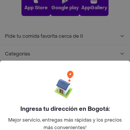
App Store
Google play
AppGallery
Pide tu comida favorita cerca de ti
Categorías
Únete a Rappi
Sobre Rappi
Facebook
Twitter
Instagram
Ingresa tu dirección en Bogotá:
Mejor servicio, entregas más rápidas y los precios
©
2026
Rappi Inc. All rights reserved.
más convenientes!