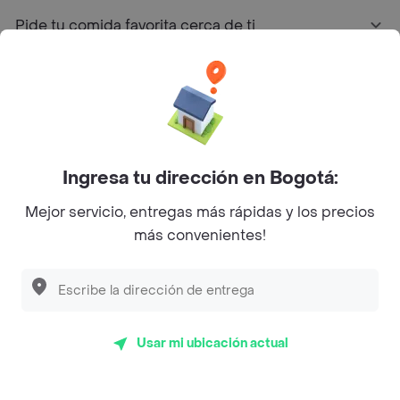
Pide tu comida favorita cerca de ti
Categorías
Únete a Rappi
Ingresa tu dirección en Bogotá:
Sobre Rappi
Mejor servicio, entregas más rápidas y los precios
más convenientes!
Facebook
Twitter
Instagram
©
2026
Rappi Inc. All rights reserved.
Usar mi ubicación actual
Rappi S.A.S. --- NIT 900.843.898-9 --- Calle 63 # 16A-02
Bogotá D.C. --- notificacionesrappi@rappi.com