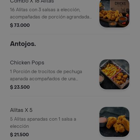
Combo X 16 Alitas
16 Alitas con 3 salsas a elección,
acompañadas de porción agrandada
de papas.
$ 73.000
Antojos.
Chicken Pops
1 Porción de trocitos de pechuga
apanada acompañados de una
adición de salsa a elección y porción
$ 23.500
de papas.
Alitas X 5
5 Alitas apanadas con 1 salsa a
elección
$ 21.500