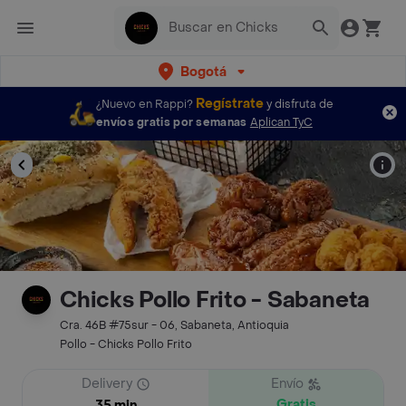
Bogotá
Regístrate
¿Nuevo en Rappi?
y disfruta de
envíos gratis por semanas
Aplican TyC
Chicks Pollo Frito - Sabaneta
Cra. 46B #75sur - 06, Sabaneta, Antioquia
Pollo - Chicks Pollo Frito
Delivery
Envío
Gratis
35 min