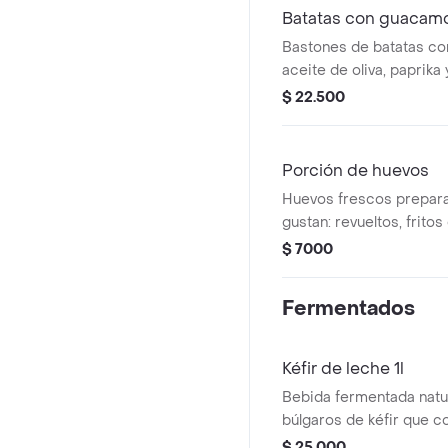
fibra y proteína. .
Batatas con guacam
Bastones de batatas c
aceite de oliva, paprika y
acompañados de guaca
$ 22.500
Porción de huevos
Huevos frescos prepar
gustan: revueltos, fritos 
opción deliciosa, caser
$ 7000
completar tu desayuno.
Fermentados
Kéfir de leche 1l
Bebida fermentada natu
búlgaros de kéfir que c
comunidad de bacterias
$ 25.000