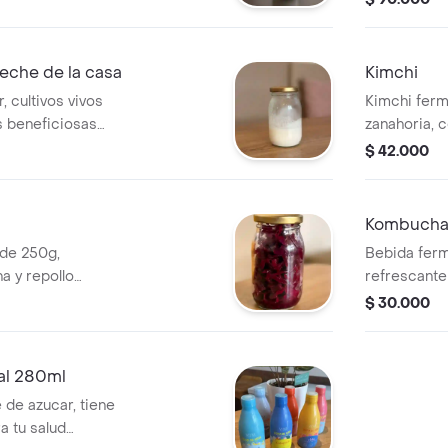
lud intestinal y
formadas, li
adido,
incluye líq
r puro y
arranque má
leche de la casa
Kimchi
fermento. 
, cultivos vivos
Kimchi fer
en óptimas 
s beneficiosas
zanahoria, c
u propia bebida
chile y pue
$ 42.000
ludable,
origen asiát
Kombucha 
de 250g,
Bebida ferm
a y repollo
refrescante 
ión, fortalece el
kombucha de
$ 30.000
aporta vitaminas
artesanal, s
para tu bienestar
acompañar t
digestivo. D
al 280ml
Canela. Flor
 de azucar, tiene
a tu salud