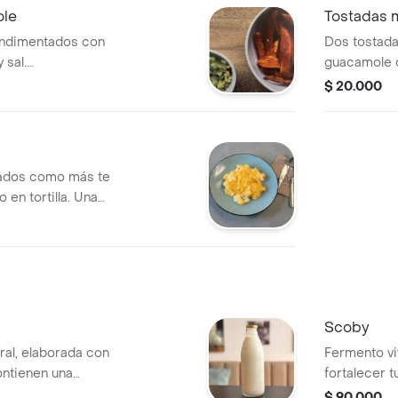
ole
Tostadas 
ondimentados con
Dos tostad
 sal.
guacamole 
mole hass
preparados 
$ 20.000
pimienta (A
un desayuno 
ados como más te
o en tortilla. Una
a y perfecta para
Scoby
ral, elaborada con
Fermento viv
ontienen una
fortalecer 
 y levaduras
casera culti
$ 90.000