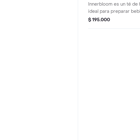
Innerbloom es un té de 
ideal para preparar beb
reconfortantes. Su for
$ 195.000
preparación rápida y ver