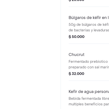
beneficiosas. Apoya la sa
digestiva, sin azúcar añ
manteniendo su carácte
Búlgaros de kéfir en 
saludable.
50g de búlgaros de kéfir
de bacterias y levadura
para preparar en casa t
$ 50.000
fermentada, natural y sa
Chucrut
Fermentado prebiotico 
preparado con sal marin
morado, mejora la digest
$ 32.000
sistema inmunológico y 
y minerales esenciales 
diario.
Kefir de agua person
Bebida fermentada libre
multiples beneficios par