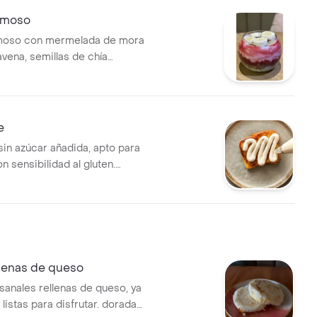
emoso
moso con mermelada de mora
avena, semillas de chía
yogurt vegano y banano.
e
sin azúcar añadida, apto para
 sensibilidad al gluten.
con crema decorativa.
llenas de queso
sanales rellenas de queso, ya
listas para disfrutar. doradas