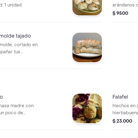
: 1 unidad.
arándanos d
$ 9500
molde tajado
molde, cortado en
mpañar tus
o
Falafel
 masa madre con
Hechos en 
un poco de
hierbabuena,
r 3 falafel
fibra y pro
$ 23.000
reparados en
griego
 vegana alta en