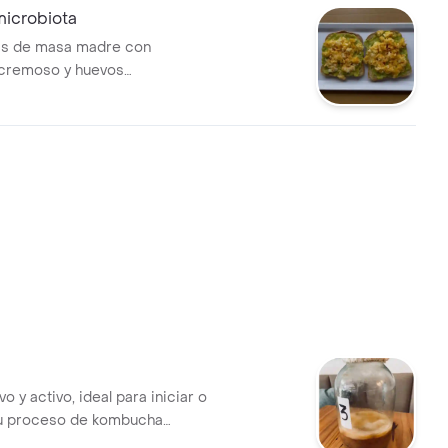
microbiota
as de masa madre con
cremoso y huevos
al momento, con un toque de
 preferencia). Perfectas para
irresistible.
o y activo, ideal para iniciar o
tu proceso de kombucha
vo natural, con capas bien