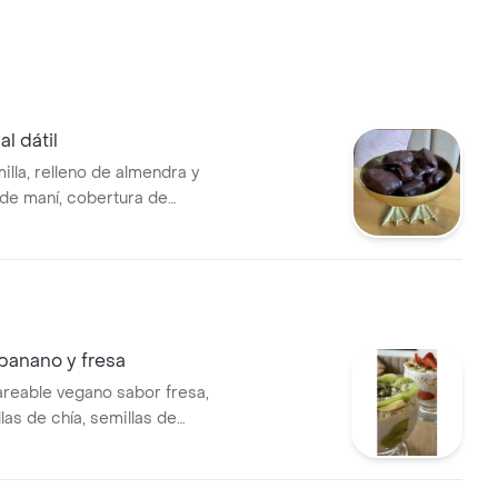
l dátil
milla, relleno de almendra y
 de maní, cobertura de
margo, sin azúcar añadido
 banano y fresa
reable vegano sabor fresa,
las de chía, semillas de
ozos de banano y fresa.