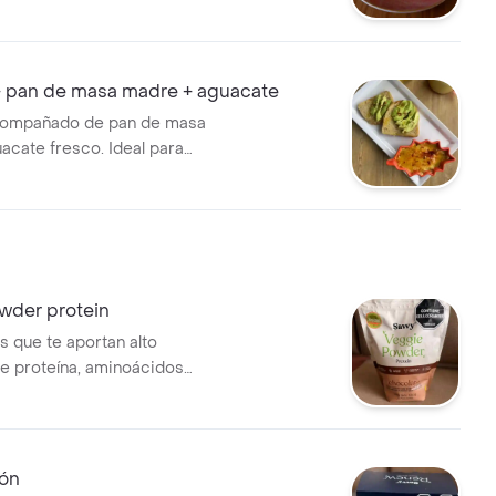
suaves por dentro y con queso
ue se siente en cada mordida.
ara comer al instante o
 casa en pocos minutos.
pan de masa madre + aguacate
ompañado de pan de masa
acate fresco. Ideal para
wder protein
 que te aportan alto
e proteína, aminoácidos
 son perfectos para preparar
os, arroces, salsas o recetas
 así como bebidas calientes
tes. su formato en polvo
ón
 preparación rápida y un uso