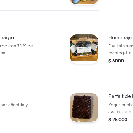
amargo
Homenaje a
argo con 70% de
Dátil sin se
ana.
mantequilla
chocolate a
$ 6000
Parfait de
car añadida y
Yogur cucha
avena, semil
calabaza, tr
$ 25.000