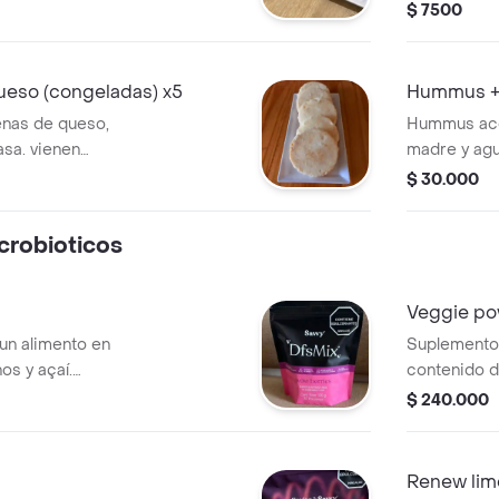
por fuera, 
$ 7500
derretido q
perfectas p
calentar en
ueso (congeladas) x5
Hummus + 
enas de queso,
Hummus ac
asa. vienen
madre y agu
empre las tengas
compartir.
$ 30.000
uando quieras:
es por dentro y
robioticos
 cada mordida.
Veggie po
un alimento en
Suplementos
os y açaí.
contenido d
 es ideal para
naturales y
$ 240.000
tes. Presentación
sopas, cald
iones.
saludables,
reconfortan
Renew lim
permite una