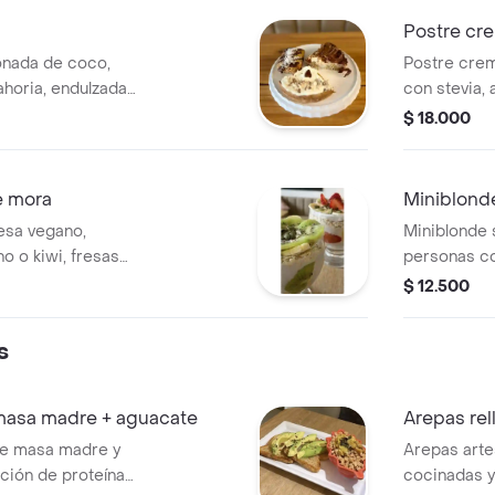
Postre cr
onada de coco,
Postre cre
ahoria, endulzadas
con stevia, 
remojadas, 
$ 18.000
e mora
Miniblond
resa vegano,
Miniblonde 
o o kiwi, fresas
personas con
abaza y chía, más
Presentado 
$ 12.500
nuestra
la casa endulzada
s
masa madre + aguacate
Arepas re
de masa madre y
Arepas arte
ición de proteína
cocinadas y 