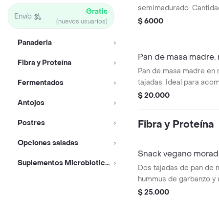
kéfir.
semimadurado. Cantidad
Gratis
Envío
$ 6000
(nuevos usuarios)
Panaderia
Pan de masa madre. 
Fibra y Proteína
Pan de masa madre en 
tajadas. Ideal para aco
Fermentados
comidas.
$ 20.000
Antojos
Postres
Fibra y Proteína
Opciones saladas
Snack vegano morad
Suplementos Microbioticos
Dos tajadas de pan de
hummus de garbanzo y 
chucrut. acompañadas po
$ 25.000
(garbanzo + cilantro) p
freidora de aire. opción