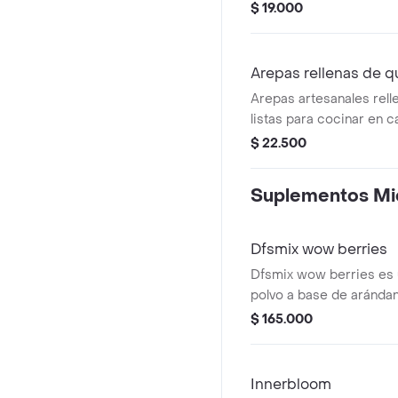
vegetal y vegetales.
$ 19.000
Arepas rellenas de q
Arepas artesanales rell
listas para cocinar en c
congeladas para que si
$ 22.500
a mano y las prepares c
doradas por fuera, suav
Suplementos Mic
con queso derretido en
Dfsmix wow berries
Dfsmix wow berries es 
polvo a base de arándan
Contiene edulcorantes y
$ 165.000
preparar bebidas calien
de 120 g, rinde 30 porc
Innerbloom