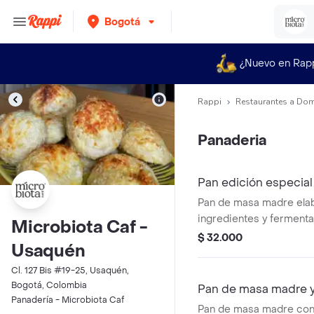
Bogotá
¿Nuevo en Rap
Rappi
Restaurantes a Dom
Panaderia
Pan edición especi
Pan de masa madre ela
ingredientes y fermenta
Microbiota Caf -
Hecho con miel cruda y
$ 32.000
Usaquén
nutritiva de semillas de a
calabaza, que le aperan
Cl. 127 Bis #19-25, Usaquén,
por dentro y crocante p
Bogotá, Colombia
Pan de masa madre 
Acompañado de una cr
Panadería - Microbiota Caf
Pan de masa madre con