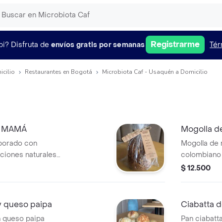
Registrarme
pi?
Disfruta de
envíos gratis por semanas
Tér
icilio
Restaurantes en Bogotá
Microbiota Caf - Usaquén a Domicilio
al MAMÁ
Mogolla d
borado con
Mogolla de
ciones naturales.
colombiano 
 una mezcla
añadidos. Sa
$ 12.500
jonjolí, chía y
 una textura suave
or fuera.
y queso paipa
Ciabatta 
emosa untada de
 queso paipa
Pan ciabat