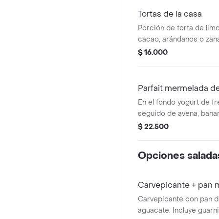
Tortas de la casa
Porción de torta de lim
cacao, arándanos o zan
con stevia.
$ 16.000
Parfait mermelada d
En el fondo yogurt de f
seguido de avena, banan
frescas, semillas de cal
$ 22.500
un toque de dulzura de 
mermelada de mora de 
Opciones salada
con estevia.
Carvepicante + pan 
Carvepicante con pan 
aguacate. Incluye guarn