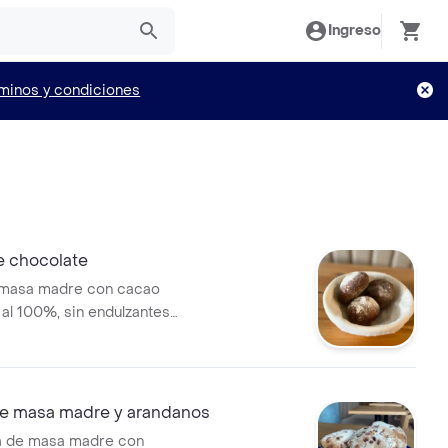
Ingreso
minos y condiciones
e chocolate
 masa madre con cacao
al 100%, sin endulzantes
bor libre de azúcar.
de masa madre y arandanos
ta de masa madre con