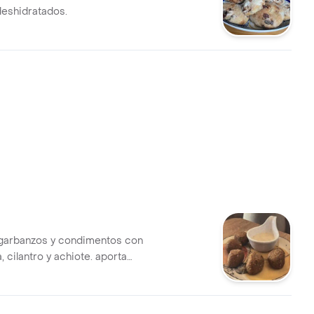
eshidratados.
garbanzos y condimentos con
 cilantro y achiote. aporta
teina, acompañados de yogurt