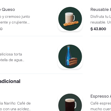
de Queso
Reusable 
o y cremoso junto
Disfruta tu 
ente y crujiente.
reusable. U
tre suavidad y
y cuidar el 
00
$ 43.800
mento del día.
disponibilid
eliciosa torta
ella de agua
adicional
Espresso 
ia Nariño: Café de
Café espre
o con una acidez,
mucho cuer