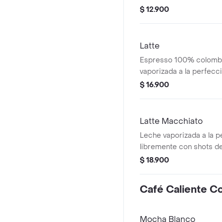
tostado y cuerpo medio,
$ 12.900
un ligero sabor a nuez
Latte
Espresso 100% colombi
vaporizada a la perfecc
cubierto con espuma
$ 16.900
Latte Macchiato
Leche vaporizada a la p
libremente con shots 
colombiano, con un sho
$ 18.900
adicional para obtener
intenso y acentuado
Café Caliente C
Mocha Blanco