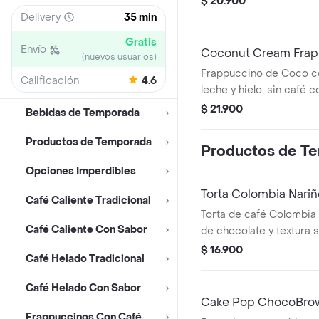
$ 20.900
naturalmente morada y 
Delivery
35 min
Gratis
Envío
Coconut Cream Frap
(nuevos usuarios)
Foam
Frappuccino de Coco 
Calificación
4.6
leche y hielo, sin café 
dulce con sabor a Ube, 
$ 21.900
Bebidas de Temporada
natural morado. Sabor 
vainilla con un toque a n
Productos de Temporada
Productos de T
Opciones Imperdibles
Torta Colombia Nariñ
Café Caliente Tradicional
Torta de café Colombia
Café Caliente Con Sabor
de chocolate y textura 
Un clásico lleno de sabo
$ 16.900
Café Helado Tradicional
Café Helado Con Sabor
Cake Pop ChocoBro
Frappuccinos Con Café