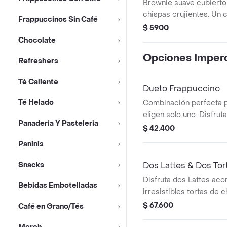
Brownie suave cubierto
chispas crujientes. Un c
Frappuccinos Sin Café
en cada bocado.
$ 5900
Chocolate
Opciones Imperd
Refreshers
Té Caliente
Dueto Frappuccino
Té Helado
Combinación perfecta p
eligen solo uno. Disfruta
Panaderia Y Pasteleria
Arequipe Frappuccino, c
$ 42.400
un toque de caramelo cr
Paninis
irresistible Cookies & 
de chocolate blanco y tr
Snacks
Dos Lattes & Dos Tor
Disfruta dos Lattes ac
Bebidas Embotelladas
irresistibles tortas de c
combo perfecto para c
$ 67.600
Café en Grano/Tés