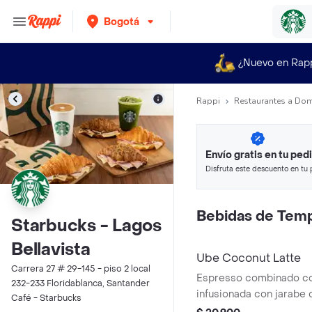
Bogotá
¿Nuevo en Rap
Rappi
Restaurantes a Dom
Envío gratis en tu ped
Disfruta este descuento en tu 
en minutos.
Bebidas de Tem
Starbucks - Lagos
Bellavista
Ube Coconut Latte
Carrera 27 # 29-145 - piso 2 local
Espresso combinado con
232-233 Floridablanca, Santander
infusionada con jarabe 
Café - Starbucks
de Ube, creando una e