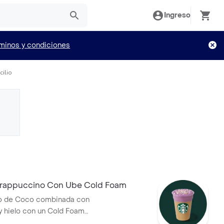
Ingreso
minos y condiciones
cilio
rappuccino Con Ube Cold Foam
o de Coco combinada con
 y hielo con un Cold Foam
abor a Ube, un ingrediente