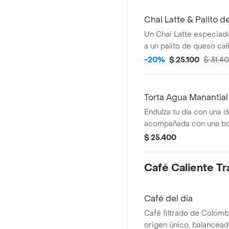
Chai Latte & Palito 
Un Chai Latte especiad
a un palito de queso cali
La combinación ideal en
-20%
$ 25.100
$ 31.4
sabor para cualquier mo
Torta Agua Manantial
Endulza tu día con una d
acompañada con una bot
manantial
$ 25.400
Café Caliente Tr
Café del día
Café filtrado de Colomb
origen único, balancead