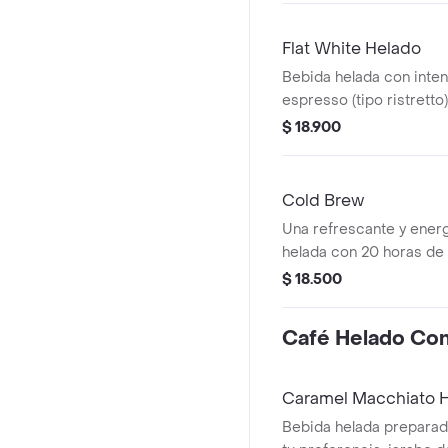
Flat White Helado
Bebida helada con inte
espresso (tipo ristrett
colombiano, preparada 
$ 18.900
preferencia para lograr
cremosa y un toque de 
Cold Brew
Una refrescante y ener
helada con 20 horas de 
de su café 70% Colomb
$ 18.500
África
Café Helado Co
Caramel Macchiato 
Bebida helada preparad