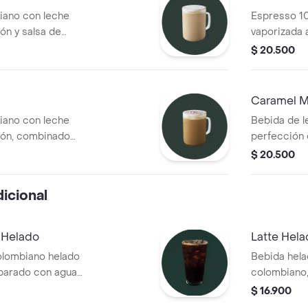
ano con leche
Espresso 1
ón y salsa de
vaporizada a
chocolate
$ 20.500
Caramel M
ano con leche
Bebida de l
ción, combinado
perfección c
 terminado con
marcada co
$ 20.500
y terminada
icional
 Helado
Latte Hel
lombiano helado
Bebida hel
parado con agua
colombiano,
de tu prefe
$ 16.900