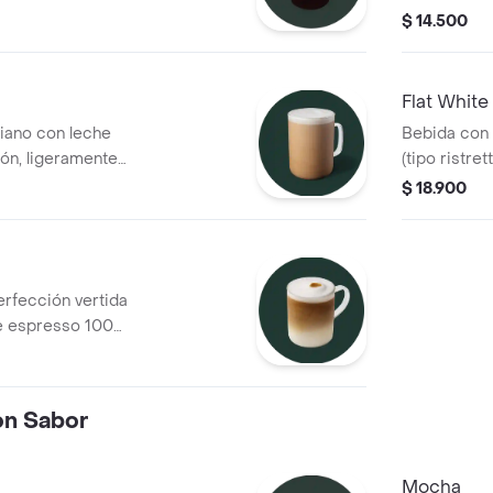
 notas herbales y
caliente al
$ 14.500
Flat White
ano con leche
Bebida con 
ión, ligeramente
(tipo ristre
preparada c
$ 18.900
una consist
con un "pun
erfección vertida
de espresso 100%
t de espresso
 un sabor más
on Sabor
Mocha