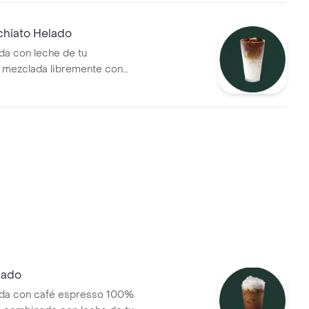
chiato Helado
da con leche de tu
 mezclada libremente con
spresso 100% colombiano,
 de espresso adicional para
sabor más intenso y
lado
ada con café espresso 100%