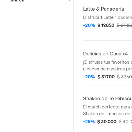
Merch
Latte & Panadería
Disfruta 1 Latte 1 opció
-20%
$ 19.850
$ 24.8
Delicias en Casa x4
¡Disfrutas tus favoritos
uidades de nuestros pr
panadería
-20%
$ 31.700
$ 39.6
Shaken de Té Hibisc
El match perfecto para 
Shaken de limonada de 
Nube
-25%
$ 30.000
$ 40.