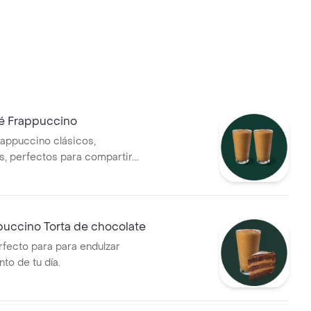
é Frappuccino
appuccino clásicos,
s, perfectos para compartir.
on hielo y leche de tu
puccino Torta de chocolate
rfecto para para endulzar
o de tu día.