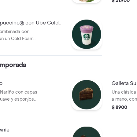
$ 21.900
aterciopelada.
natural mor
vainilla con
puccino® con Ube Cold
combinada con
con un Cold Foam
un ingrediente
suave, como a
uez.
emporada
o
Galleta S
 Nariño con capas
Una clásica 
suave y esponjosa.
a mano, con
r.
disponibilid
$ 8900
suaves y pe
cualquier m
wnie