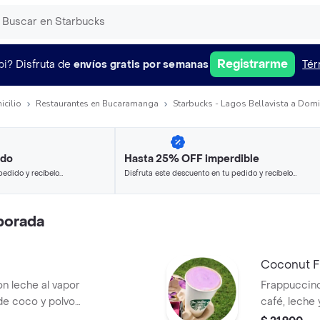
Registrarme
pi?
Disfruta de
envíos gratis por semanas
Tér
icilio
Restaurantes en Bucaramanga
Starbucks - Lagos Bellavista a Domi
ido
Hasta 25% OFF imperdible
pedido y recíbelo
Disfruta este descuento en tu pedido y recíbelo
en minutos.
porada
Coconut F
 leche al vapor
Frappuccin
de coco y polvo
café, leche
spuma
dulce con s