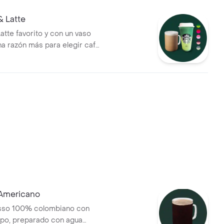
& Latte
Latte favorito y con un vaso
na razón más para elegir café
planeta. (Color sujeto a
ad).
Americano
sso 100% colombiano con
po, preparado con agua