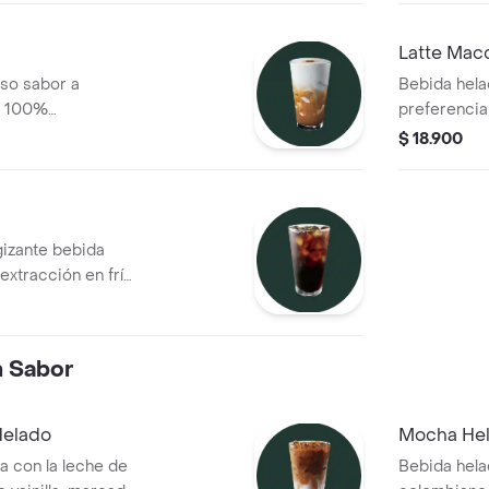
Latte Mac
nso sabor a
Bebida hela
o) 100%
preferencia
con leche de tu
shots de e
$ 18.900
 una consistencia
con un shot
hielo
obtener un 
acentuado
gizante bebida
extracción en frío
ia-Nariño y 30%
n Sabor
Helado
Mocha He
a con la leche de
Bebida hel