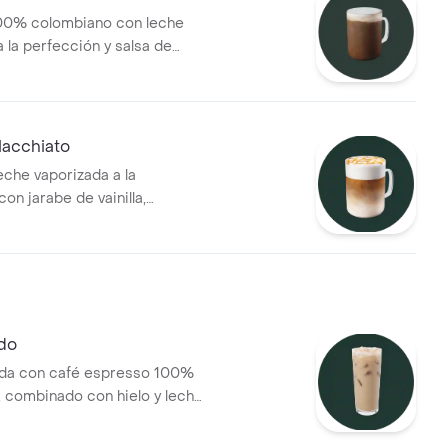
00% colombiano con leche
 la perfección y salsa de
acchiato
eche vaporizada a la
on jarabe de vainilla,
n espresso 100% colombiano
 con una rejilla de caramelo
ado
ada con café espresso 100%
 combinado con hielo y leche
rencia