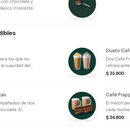
 con chocolate y
lásico irresistible
ibles
Dueto Caf
ara los que no
Dos Café Fr
 la suavidad del
refrescante
on café, leche y
Mezclados c
$ 35.800
emoso, o elige el
elección.
Cream, una mezcla
ocitos de galleta.
tas
Café Frap
ompañados de dos
El match pe
hocolate. El
cada moment
ompartir
$ 34.800