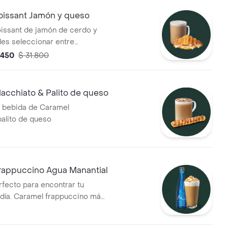
roissant Jamón y queso
roissant de jamón de cerdo y
es seleccionar entre
 mantequilla o cereal.
.450
$ 31.800
acchiato & Palito de queso
a bebida de Caramel
alito de queso
rappuccino Agua Manantial
rfecto para encontrar tu
 día. Caramel frappuccino más
 de agua manantial