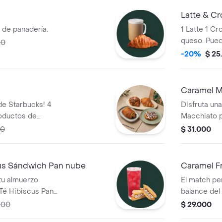
Latte & C
n de panadería.
1 Latte 1 C
queso. Pued
00
croissant de
-20%
$ 25
Caramel M
 de Starbucks! 4
Disfruta un
oductos de
Macchiato p
00
$ 31.000
us Sándwich Pan nube
Caramel F
tu almuerzo
El match pe
Té Hibiscus Pan
balance del
una botella
000
$ 29.000