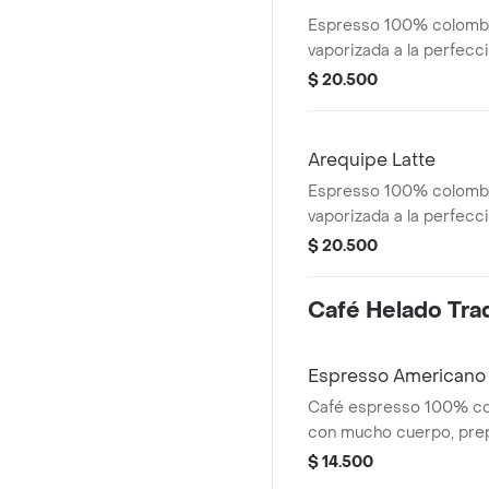
Espresso 100% colombi
vaporizada a la perfecci
mocha blanco
$ 20.500
Arequipe Latte
Espresso 100% colombi
vaporizada a la perfec
con salsa de arequipe,
$ 20.500
espiral de caramelo
Café Helado Trad
Espresso Americano
Café espresso 100% co
con mucho cuerpo, pre
filtrada y cubos de hielo
$ 14.500