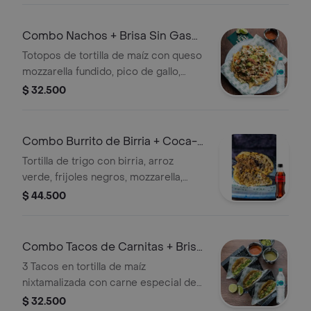
Combo Nachos + Brisa Sin Gas
600ML
Totopos de tortilla de maíz con queso
mozzarella fundido, pico de gallo,
guacamole, crema agria, cebollas
$ 32.500
encurtidas y proteína a elegir. + Agua
Combo Burrito de Birria + Coca-
Cola ZERO 400ml
Tortilla de trigo con birria, arroz
verde, frijoles negros, mozzarella,
guacamole, pico de gallo, crema
$ 44.500
agria, salsa roja + Gaseosa
Combo Tacos de Carnitas + Brisa
Sin Gas 600ML
3 Tacos en tortilla de maíz
nixtamalizada con carne especial de
cerdo, (carnitas) guacamole, mix de
$ 32.500