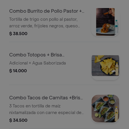
Combo Burrito de Pollo Pastor +
Brisa Sin Gas 600ML
Tortilla de trigo con pollo al pastor,
arroz verde, frijoles negros, queso
mozzarella, guacamole, pico de gallo,
$ 38.500
crema agria, salsa roja y mayo picosa
+ Agua
Combo Totopos + Brisa
Saborizada Maracuyá 600ml
Adicional + Agua Saborizada
$ 14.000
Combo Tacos de Carnitas +Brisa
Sabor Maracuyá 600ml
3 Tacos en tortilla de maíz
nixtamalizada con carne especial de
cerdo, (carnitas) guacamole, mix de
$ 34.500
cebolla y cilantro. + Agua Saborizada