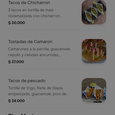
Tacos de Chicharron
3 tacos en tortilla de maíz
nixtamalizada con chicharron
carnudo, guacamole, mix de cebolla y
$ 30.000
cilantro.
Tostadas de Camaron
Camarones a la parrilla, guacamole,
repollo y cebolas encurtidas,
mayopicosa, tajin y cilantro
$ 37.000
Tacos de pescado
Tortilla de trigo, filete de tilapia
empanizado, guacamole, pico de
gallo, crema agria, salsa de mango y
$ 34.000
chipotle, coronado con cilantro
fresco