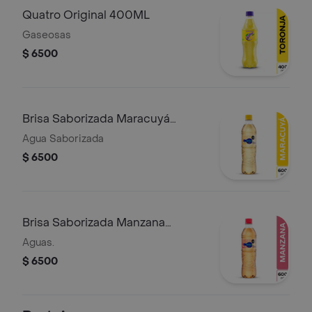
Quatro Original 400ML
Gaseosas
$ 6500
Brisa Saborizada Maracuyá
600ml
Agua Saborizada
$ 6500
Brisa Saborizada Manzana
600ML
Aguas.
$ 6500