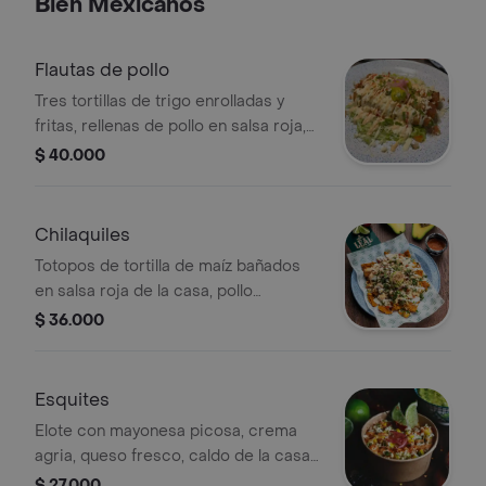
Bien Mexicanos
Flautas de pollo
Tres tortillas de trigo enrolladas y
fritas, rellenas de pollo en salsa roja,
salsa de queso cheddar, crema agria
$ 40.000
y mayo picosa sobre una cama de
lechuga. coronadas con queso
fresco, pico de gallo, guacamole,
Chilaquiles
cebollas encurtidas y cilantro.
Totopos de tortilla de maíz bañados
en salsa roja de la casa, pollo
mexicano, cebollas encurtidas, queso
$ 36.000
mozzarella fundido, crema agria y
aguacate.
Esquites
Elote con mayonesa picosa, crema
agria, queso fresco, caldo de la casa,
tajín y cebollas encurtidas.
$ 27.000