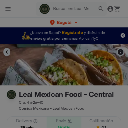
Bogotá
Regístrate
¿Nuevo en Rappi?
y disfruta de
envíos gratis por semanas
Aplican TyC
Leal Mexican Food - Central
Cra. 4 #26-40
Comida Mexicana - Leal Mexican Food
Delivery
Envío
Calificación
Gratis
4.1
35 min