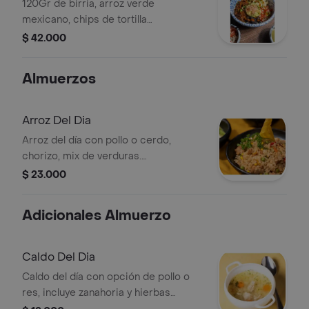
120Gr de birria, arroz verde
mexicano, chips de tortilla
nixtamalizada, frijoles negros, pico de
$ 42.000
gallo, guacamole, queso mozzarella,
cebollas encurtidas, cilantro, salsa
Almuerzos
roja de la casa, crema agria y mayo
picosa.
Arroz Del Dia
Arroz del día con pollo o cerdo,
chorizo, mix de verduras.
Acompañado de papas a la francesa
$ 23.000
o tajadas de plátano maduro y
ensalada. Incluye bebida del día.
Adicionales Almuerzo
Caldo Del Dia
Caldo del día con opción de pollo o
res, incluye zanahoria y hierbas
frescas.