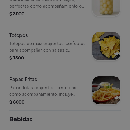
perfectas como acompañamiento o
para añadir a tus platos favoritos.
$ 3000
Totopos
Totopos de maíz crujientes, perfectos
para acompañar con salsas o
guacamole.
$ 7500
Papas Fritas
Papas fritas crujientes, perfectas
como acompañamiento. Incluye
salsas de tomate y mayonesa.
$ 8000
Bebidas