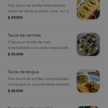
Tres tacos de tortilla nixtamalizada,
carne de cerdo al pastor, pina, mix de
cebolla y cilantro.
$ 29.000
Tacos de carnitas
3 Tacos en tortilla de maíz
nixtamalizada con carne especial de
cerdo, (carnitas) guacamole, mix de
$ 30.000
cebolla y cilantro.
Tacos de lengua
Tres tacos de tortillas nixtamalizadas,
con lengua en coccion lenta marinada
en chiles, guacamole, mix de cebolla y
$ 28.000
cilantro