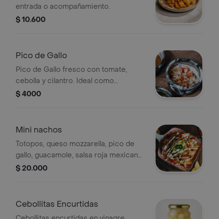
entrada o acompañamiento.
$ 10.600
Pico de Gallo
Pico de Gallo fresco con tomate,
cebolla y cilantro. Ideal como
acompañamiento.
$ 4000
Mini nachos
Totopos, queso mozzarella, pico de
gallo, guacamole, salsa roja mexicana,
crema agria.
$ 20.000
Cebollitas Encurtidas
Cebollitas encurtidas en vinagre,