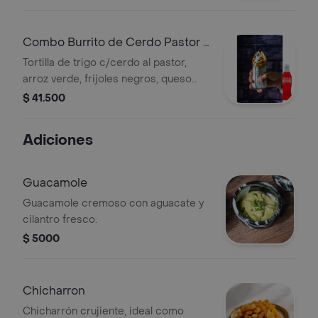
cebolla y cilantro. + Agua
Combo Burrito de Cerdo Pastor +
Kola Roman 500 ml
Tortilla de trigo c/cerdo al pastor,
arroz verde, frijoles negros, queso
mozzarella, guacamole, pico de gallo,
$ 41.500
crema agria, salsa roja y mayo picosa
+ Gaseosa
Adiciones
Guacamole
Guacamole cremoso con aguacate y
cilantro fresco.
$ 5000
Chicharron
Chicharrón crujiente, ideal como