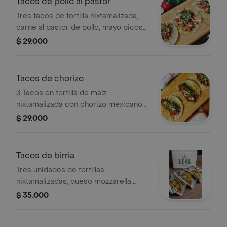
Tacos de pollo al pastor
Tres tacos de tortilla nixtamalizada,
carne al pastor de pollo, mayo picosa,
cilantro y cebollas encurtidas.
$ 29.000
Tacos de chorizo
3 Tacos en tortilla de maíz
nixtamalizada con chorizo mexicano
de la casa, mix de cebolla y cilantro.
$ 29.000
Tacos de birria
Tres unidades de tortillas
nixtamalizadas, queso mozzarella,
carne de birria, mix de cebolla y
$ 35.000
cilantro, caldo de birria y limón.