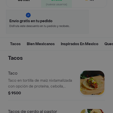
(nuevos usuarios)
Envío gratis en tu pedido
Disfruta este descuento en tu pedido y recíbelo
en minutos.
Tacos
Bien Mexicanos
Inspirados En Mexico
Ques
Tacos
Taco
Taco en tortilla de maíz nixtamalizada
con opción de proteína, cebolla,
cilantro y piña.
$ 9500
Tacos de cerdo al pastor