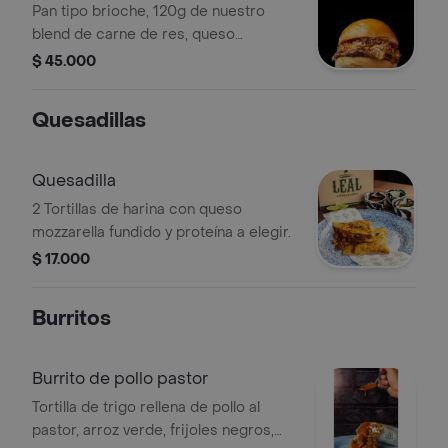
Pan tipo brioche, 120g de nuestro
de cerdo, guacamole y cebollitas
blend de carne de res, queso
encurtidas
mozarella, pulled pork con bbq
$ 45.000
ahumada, mermelada de tocino y
cebolla en reducción de tequila!,
Quesadillas
cebollitas crispy, queso cheddar
fundido y salsas de la casa,
acompañada con papas a la francesa
Quesadilla
2 Tortillas de harina con queso
mozzarella fundido y proteína a elegir.
$ 17.000
Burritos
Burrito de pollo pastor
Tortilla de trigo rellena de pollo al
pastor, arroz verde, frijoles negros,