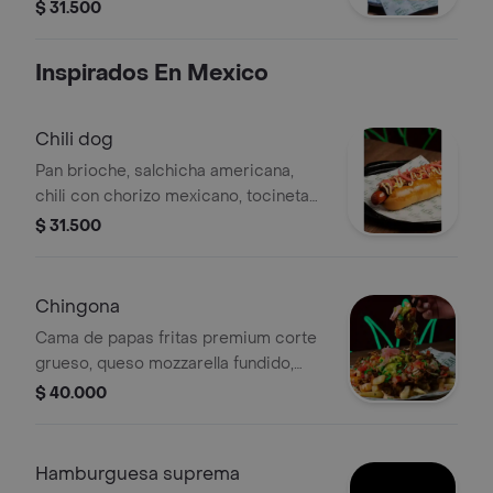
cebollas encurtidas, pico de gallo,
$ 31.500
guacamole y proteína a elegir.
Inspirados En Mexico
Chili dog
Pan brioche, salchicha americana,
chili con chorizo mexicano, tocineta
crujiente, cheddar fundido, mostaza,
$ 31.500
cebollas encurtidas, mayo picosa,
polvo de takis, acompañado con
papas a la francesa
Chingona
Cama de papas fritas premium corte
grueso, queso mozzarella fundido,
salsa roja de la casa, pico de gallo,
$ 40.000
mayo picosa y crema agria, coronada
con nuestra carne especial de birria
(pecho de res) marinada en chiles y
Hamburguesa suprema
especias en cocción lenta, salchicha