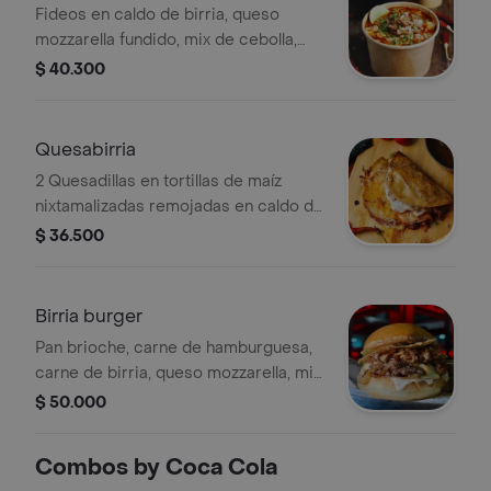
Fideos en caldo de birria, queso
mozzarella fundido, mix de cebolla,
cilantro, carne de birria, morrillo 75 gr
$ 40.300
marinado con chiles y especias de la
casa.
Quesabirria
2 Quesadillas en tortillas de maíz
nixtamalizadas remojadas en caldo de
birria, queso mozzarella fundido,
$ 36.500
cebolla, cilantro, morrillo 100 gr con
chiles, especias y caldo de birria.
Birria burger
Pan brioche, carne de hamburguesa,
carne de birria, queso mozzarella, mix
de cebolla y cilantro, nachos
$ 50.000
crujientes, salsa bbq, mayo picosa,
caldo de birria. acompañada con
Combos by Coca Cola
papas fritas