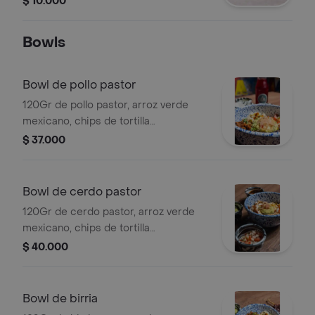
$ 10.000
Bowls
Bowl de pollo pastor
120Gr de pollo pastor, arroz verde
mexicano, chips de tortilla
nixtamalizada, frijoles negros, pico de
$ 37.000
gallo, maíz, guacamole, cebollitas
encurtidas, cilantro, salsa roja de la
casa, crema agria y mayo picosa.
Bowl de cerdo pastor
120Gr de cerdo pastor, arroz verde
mexicano, chips de tortilla
nixtamalizada, frijoles negros, pico de
$ 40.000
gallo, piña, guacamole, cebollitas
encurtidas, cilantro, salsa roja de la
casa, crema agria y mayo picosa.
Bowl de birria