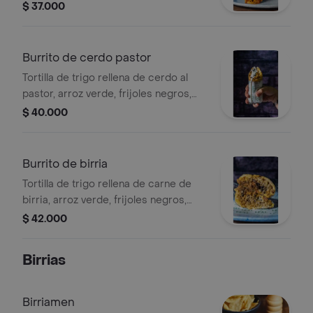
queso mozzarella, guacamole, pico de
$ 37.000
gallo, crema agria, salsa roja de la
casa y mayo picosa. .
Burrito de cerdo pastor
Tortilla de trigo rellena de cerdo al
pastor, arroz verde, frijoles negros,
queso mozzarella, guacamole, pico de
$ 40.000
gallo, crema agria, salsa roja de la
casa y mayo picosa. .
Burrito de birria
Tortilla de trigo rellena de carne de
birria, arroz verde, frijoles negros,
queso mozzarella, guacamole, pico de
$ 42.000
gallo, crema agria, salsa roja de la
casa y mayo picosa. .
Birrias
Birriamen