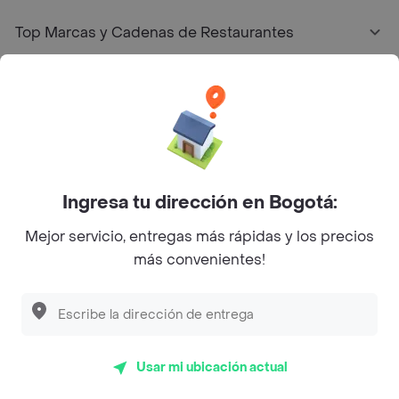
Top Marcas y Cadenas de Restaurantes
Encuéntranos en estos países
App Store
Google play
AppGallery
Ingresa tu dirección en Bogotá:
Mejor servicio, entregas más rápidas y los precios
más convenientes!
Pide tu comida favorita cerca de ti
Categorías
Usar mi ubicación actual
Únete a Rappi