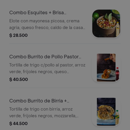
Combo Esquites + Brisa
Saborizada Maracuyá 600ml
Elote con mayonesa picosa, crema
agria, queso fresco, caldo de la casa,
tajín y cebollas encurtidas. + Agua
$ 28.500
Saborizada
Combo Burrito de Pollo Pastor
+Cocacola Orig 400ml
Tortilla de trigo c/pollo al pastor, arroz
verde, frijoles negros, queso
mozzarella, guacamole, pico de gallo,
$ 40.500
crema agria, salsa roja y mayo picosa
+ Gaseosa.
Combo Burrito de Birria +
Schweppes Ginger Ale 400ML
Tortilla de trigo con birria, arroz
verde, frijoles negros, mozzarella,
guacamole, pico de gallo, crema
$ 44.500
agria, salsa roja + Gaseosa