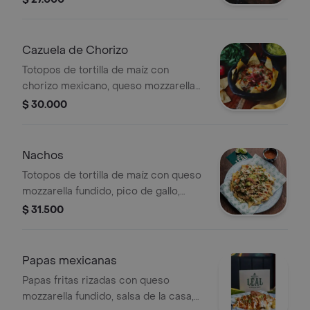
Cazuela de Chorizo
Totopos de tortilla de maíz con
chorizo mexicano, queso mozzarella
fundido, cilantro y cebollas
$ 30.000
encurtidas.
Nachos
Totopos de tortilla de maíz con queso
mozzarella fundido, pico de gallo,
guacamole, crema agria, cebollas
$ 31.500
encurtidas y proteína a elegir.
Papas mexicanas
Papas fritas rizadas con queso
mozzarella fundido, salsa de la casa,