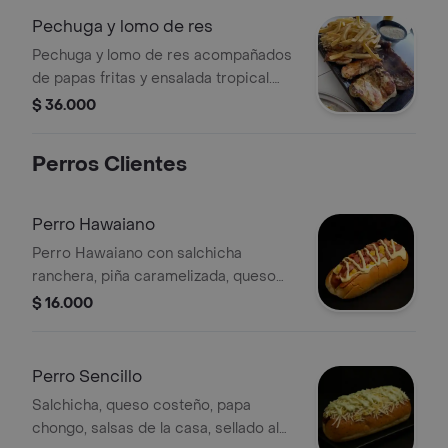
Pechuga y lomo de res
Pechuga y lomo de res acompañados
de papas fritas y ensalada tropical.
Incluye opción de acompañamiento a
$ 36.000
elegir.
Perros Clientes
Perro Hawaiano
Perro Hawaiano con salchicha
ranchera, piña caramelizada, queso
costeño, papa chongo y salsas de la
$ 16.000
casa.
Perro Sencillo
Salchicha, queso costeño, papa
chongo, salsas de la casa, sellado al