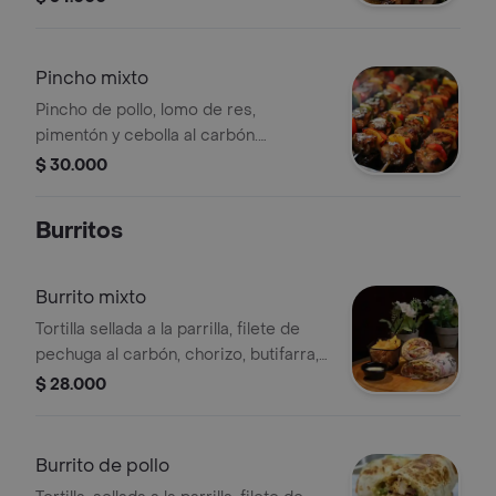
Pincho mixto
Pincho de pollo, lomo de res,
pimentón y cebolla al carbón.
acompañamiento a elegir, ensalada y
$ 30.000
salsas de la casa.
Burritos
Burrito mixto
Tortilla sellada a la parrilla, filete de
pechuga al carbón, chorizo, butifarra,
queso costeño, papa chongo,
$ 28.000
vegetales frescos, acompañados de
papas francesas.
Burrito de pollo