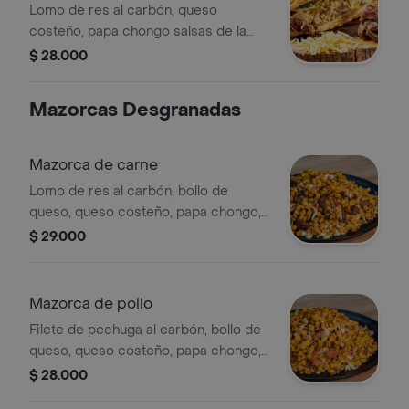
Lomo de res al carbón, queso
costeño, papa chongo salsas de la
casa en nuestro pan especial sellado
$ 28.000
al carbón.
Mazorcas Desgranadas
Mazorca de carne
Lomo de res al carbón, bollo de
queso, queso costeño, papa chongo,
queso fundido, salsas de la casa
$ 29.000
sobre una cama de maíz tierno..
Mazorca de pollo
Filete de pechuga al carbón, bollo de
queso, queso costeño, papa chongo,
queso fundido, salsas de la casa
$ 28.000
sobre una cama de maíz tierno.