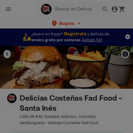
Bogotá
Regístrate
¿Nuevo en Rappi?
y disfruta de
envíos gratis por semanas
Aplican TyC
Delicias Costeñas Fad Food -
Santa Inés
Calle 28 #32, Soledad, Atlántico, Colombia
Hamburguesa - Delicias Costeñas Fad Food