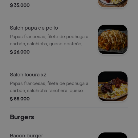
ranchera, salchicha suiza, maíz
$ 35.000
tocineta ahumada, queso fundido,
queso costeño, papa chongo,
lechuga, salsas de la casa.
Salchipapa de pollo
Papas francesas, filete de pechuga al
carbón, salchicha, queso costeño,
papa chongo, lechuga, salsas de la
$ 26.000
casa.
Salchilocura x2
Papas francesas, filete de pechuga al
carbón, salchicha ranchera, queso
costeño, queso fundido, maíz,
$ 55.000
lechuga, papita chongo, salsas de la
casa, coronada con costilla ahumada.
Burgers
Bacon burger