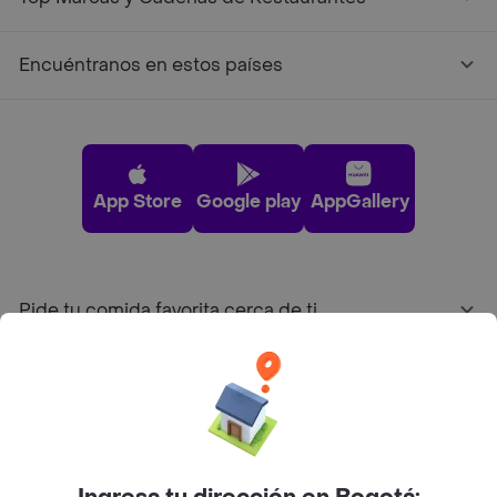
Encuéntranos en estos países
App Store
Google play
AppGallery
Pide tu comida favorita cerca de ti
Categorías
Únete a Rappi