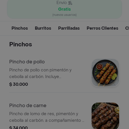
Envío
Gratis
(nuevos usuarios)
Pinchos
Burritos
Parrilladas
Perros Clientes
C
Pinchos
Pincho de pollo
Pincho de pollo con pimentón y
cebolla al carbón. Incluye
acompañamiento a elegir, ensalada y
$ 30.000
salsas de la casa.
Pincho de carne
Pincho de lomo de res, pimentón y
cebolla al carbón. a compañamiento a
elegir, ensalada y salsas de la casa.
$ 34.000