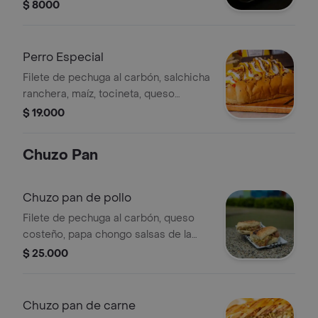
carbón.
$ 8000
Perro Especial
Filete de pechuga al carbón, salchicha
ranchera, maíz, tocineta, queso
mozzarella, queso costeño, papa
$ 19.000
chongo, salsas de la casa, sellado al
carbón.
Chuzo Pan
Chuzo pan de pollo
Filete de pechuga al carbón, queso
costeño, papa chongo salsas de la
casa en pan sellado al carbón.
$ 25.000
Chuzo pan de carne