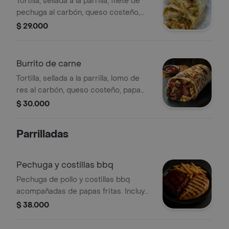
Tortilla, sellada a la parrilla, filete de
pechuga al carbón, queso costeño,
papa chongo, vegetales frescos,
$ 29.000
acompañados de papas francesas.
Burrito de carne
Tortilla, sellada a la parrilla, lomo de
res al carbón, queso costeño, papa
chongo, vegetales frescos,
$ 30.000
acompañados de papas francesas.
Parrilladas
Pechuga y costillas bbq
Pechuga de pollo y costillas bbq
acompañadas de papas fritas. Incluye
salsas de la casa y opción de elegir
$ 38.000
acompañamiento.