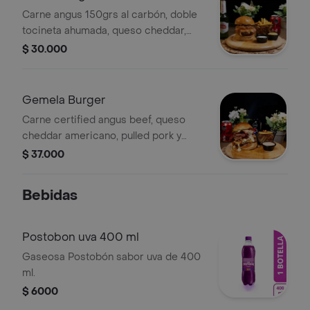
Carne angus 150grs al carbón, doble
tocineta ahumada, queso cheddar,
cebolla caramelizada, vegetales
$ 30.000
frescos, salsas de tocineta,
acompañada de papas francesas.
Gemela Burger
Carne certified angus beef, queso
cheddar americano, pulled pork y
pulled chicken de igual proporción,
$ 37.000
rodaja de queso mozzarella apanado
frito, tocineta ahumada, vegetales
Bebidas
frescos, salsa bacon.
Postobon uva 400 ml
Gaseosa Postobón sabor uva de 400
ml.
$ 6000