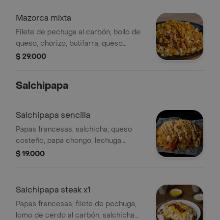
Mazorca mixta
Filete de pechuga al carbón, bollo de
queso, chorizo, butifarra, queso
costeño, papa chongo, queso fundido,
$ 29.000
salsas de la casa sobre una cama de
maíz tierno.
Salchipapa
Salchipapa sencilla
Papas francesas, salchicha, queso
costeño, papa chongo, lechuga,
salsas de la casa.
$ 19.000
Salchipapa steak x1
Papas francesas, filete de pechuga,
lomo de cerdo al carbón, salchicha