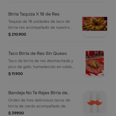
Birria Taquiza X 18 de Res
Taquiza de 18 unidades de taco de
birria res acompañado de nuestro
tradicional consomé de birria.
$ 210.900
Taco Birria de Res Sin Queso
Taco de birria de res desmechada y
pico de gallo. humedecido en caldo
de birria a la plancha
$ 11.900
Bandeja No Te Rajes Birria de
Cerdo
Orden de tres deliciosos tacos de
birria de cerdo acompañado de
nuestro tradicional consomé de
$ 39.900