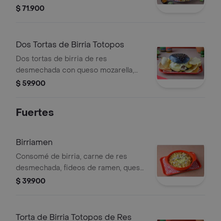
con queso mozzarella y pico de gallo.
$ 71.900
humedecido en caldo de birria a la
plancha. Servido con Consomé.
Dos Tortas de Birria Totopos
Dos tortas de birria de res
desmechada con queso mozarella,
pan brioche a la plancha, guacamole
$ 59.900
de la casa, sour cream, y pico de gallo
totopos.
Fuertes
Birriamen
Consomé de birria, carne de res
desmechada, fideos de ramen, queso
mozzarella, y pico de gallo.
$ 39.900
Torta de Birria Totopos de Res