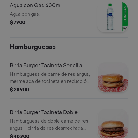
Agua con Gas 600ml
Agua con gas.
$ 7900
Hamburguesas
Birria Burger Tocineta Sencilla
Hamburguesa de carne de res angus,
mermelada de tocineta en reducción
de tequila, vegetales, pan brioche.
$ 28.900
Birria Burger Tocineta Doble
Hamburguesa de doble carne de res
angus + birria de res desmechada,
mermelada de tocineta en reducción
$ 40.900