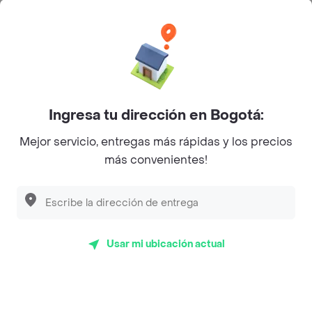
Categorías
Únete a Rappi
Ingresa tu dirección en Bogotá:
Sobre Rappi
Mejor servicio, entregas más rápidas y los precios
más convenientes!
Facebook
Twitter
Instagram
©
2026
Rappi Inc. All rights reserved.
Usar mi ubicación actual
Rappi S.A.S. --- NIT 900.843.898-9 --- Calle 63 # 16A-02
Bogotá D.C. --- notificacionesrappi@rappi.com