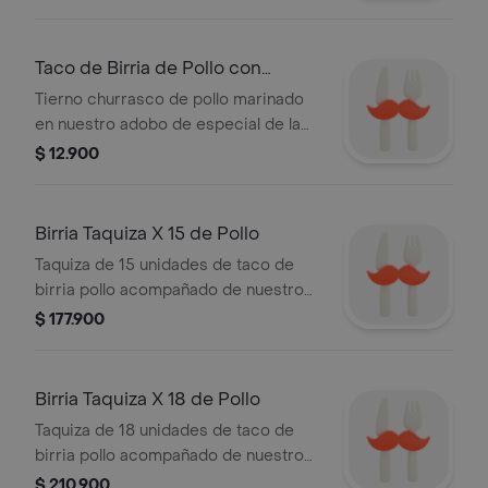
birria.
Taco de Birria de Pollo con
Queso
Tierno churrasco de pollo marinado
en nuestro adobo de especial de la
casa, servido sobre tortilla 100 de
$ 12.900
maíz con queso mozzarella fundido y
el toque fresco de nuestro pico de
gallo.
Birria Taquiza X 15 de Pollo
Taquiza de 15 unidades de taco de
birria pollo acompañado de nuestro
tradicional consomé de birria.
$ 177.900
Birria Taquiza X 18 de Pollo
Taquiza de 18 unidades de taco de
birria pollo acompañado de nuestro
tradicional consomé de birria.
$ 210.900