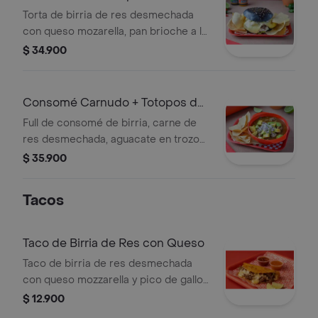
Torta de birria de res desmechada
con queso mozarella, pan brioche a la
plancha, guacamole de la casa, sour
$ 34.900
cream, y pico de gallo totopos.
Consomé Carnudo + Totopos de
Res
Full de consomé de birria, carne de
res desmechada, aguacate en trozos
y pico de gallo. Servido con totopos
$ 35.900
de maíz
Tacos
Taco de Birria de Res con Queso
Taco de birria de res desmechada
con queso mozzarella y pico de gallo.
humedecido en caldo de birria a la
$ 12.900
plancha