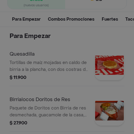
(nuevos usuarios)
Para Empezar
Combos Promociones
Fuertes
Tac
Para Empezar
Quesadilla
Tortillas de maíz mojadas en caldo de
birria a la plancha, con dos costras de
queso mozarella
$ 11.900
Birrialocos Doritos de Res
Paquete de Doritos con Birria de res
desmechada, guacamole de la casa,
sour cream, pico de gallo y consomé
$ 27.900
de birria.