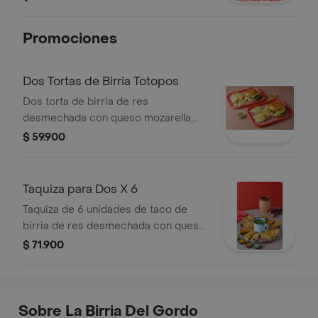
de tequila, queso mozzarella,
vegetales, pan.
Promociones
Dos Tortas de Birria Totopos
Dos torta de birria de res
desmechada con queso mozarella,
pan brioche a la plancha, guacamole
$ 59.900
de la casa, sour cream, y pico de gallo
totopos.
Taquiza para Dos X 6
Taquiza de 6 unidades de taco de
birria de res desmechada con queso
mozzarella y pico de gallo.
$ 71.900
humedecido en caldo de birria a la
plancha. servido con consomé.
Sobre La Birria Del Gordo