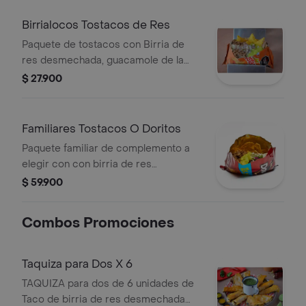
Birrialocos Tostacos de Res
Paquete de tostacos con Birria de
res desmechada, guacamole de la
casa, sour cream, pico de gallo y
$ 27.900
consomé de birria.
Familiares Tostacos O Doritos
Paquete familiar de complemento a
elegir con con birria de res
desmechada, guacamole de la casa,
$ 59.900
sour cream, pico de gallo y consomé
de birria.
Combos Promociones
Taquiza para Dos X 6
TAQUIZA para dos de 6 unidades de
Taco de birria de res desmechada