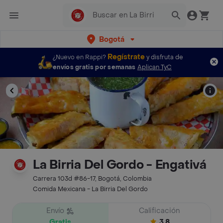
Bogotá
Regístrate
¿Nuevo en Rappi?
y disfruta de
envíos gratis por semanas
Aplican TyC
La Birria Del Gordo - Engativá
Carrera 103d #86-17, Bogotá, Colombia
Comida Mexicana - La Birria Del Gordo
Envío
Calificación
Gratis
3.8