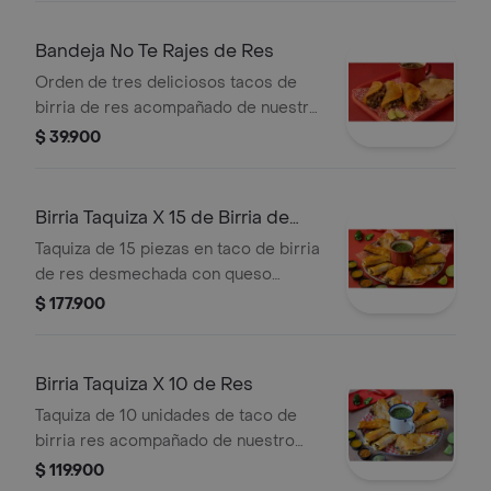
Bandeja No Te Rajes de Res
Orden de tres deliciosos tacos de
birria de res acompañado de nuestro
tradicional consomé de birria.
$ 39.900
Birria Taquiza X 15 de Birria de
Res
Taquiza de 15 piezas en taco de birria
de res desmechada con queso
mozarella y pico de gallo. humedecido
$ 177.900
en caldo de birria a la plancha.
servido con consomé.
Birria Taquiza X 10 de Res
Taquiza de 10 unidades de taco de
birria res acompañado de nuestro
tradicional consomé de birria.
$ 119.900