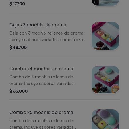
combinación única en cada bocado.
$ 17.700
Caja x3 mochis de crema
Caja con 3 mochis rellenos de crema.
Incluye sabores variados como trozos
de Oreo. Personaliza con un mensaje
$ 48.700
escrito.
Combo x4 mochis de crema
Combo de 4 mochis rellenos de
crema. Incluye sabores variados
como trozos de Oreo. Personaliza
$ 65.000
con un mensaje escrito.
Combo x5 mochis de crema
Combo de 5 mochis rellenos de
crema. Incluye sabores variados