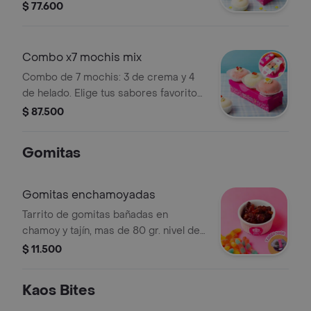
como oreo con crema. Elige tus
$ 77.600
favoritos.
Combo x7 mochis mix
Combo de 7 mochis: 3 de crema y 4
de helado. Elige tus sabores favoritos,
incluyendo el nuevo sabor Oreo con
$ 87.500
crema.
Gomitas
Gomitas enchamoyadas
Tarrito de gomitas bañadas en
chamoy y tajín, mas de 80 gr. nivel de
picante: bajo
$ 11.500
Kaos Bites