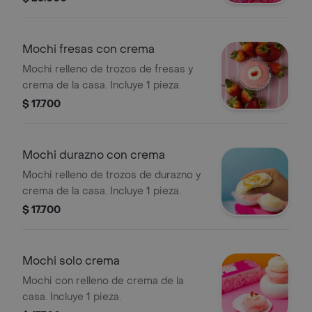
triturada y extra leche klim, con una
capa de galleta fudge de klim y como
si no fuera poco klim en polvo, un
Mochi fresas con crema
sabor intenso pero cero empalagoso
Mochi relleno de trozos de fresas y
crema de la casa. Incluye 1 pieza.
$ 17.700
Mochi durazno con crema
Mochi relleno de trozos de durazno y
crema de la casa. Incluye 1 pieza.
$ 17.700
Mochi solo crema
Mochi con relleno de crema de la
casa. Incluye 1 pieza.