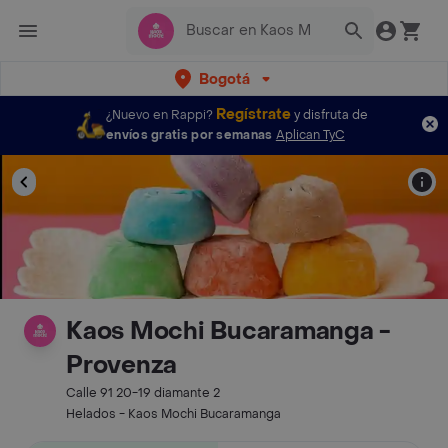
Bogotá
Regístrate
¿Nuevo en Rappi?
y disfruta de
envíos gratis por semanas
Aplican TyC
Kaos Mochi Bucaramanga -
Provenza
Calle 91 20-19 diamante 2
Helados - Kaos Mochi Bucaramanga