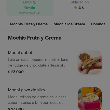
Envío
Calificación
Gratis
4.6
(nuevos usuarios)
Mochis Fruta y Crema
Mochis Ice Cream
Combos
Mochis Fruta y Crema
Mochi dubai
Lujo en cada bocado, mochi relleno
de fudge de chocolate artesanal,
kadayif original bañado en pistachela,
$ 23.000
crema de la casa sabor a chocolate
con extra fudge de chocolate, bañado
en cocoa y oro comestible, si deseas
Mochi pave de klim
que vaya sin cocoa espolvoreada por
Mochi relleno de crema de la casa
favor dejarlo en observaciones.
sabor intenso a klim con ducales
trituradas, en el centro mas galleta
$ 23.000