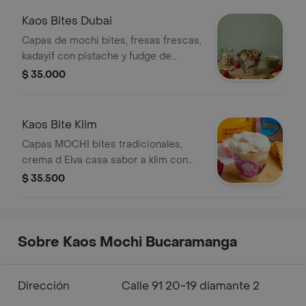
Kaos Bites Dubai
Capas de mochi bites, fresas frescas,
kadayif con pistache y fudge de
chocolate.
$ 35.000
Kaos Bite Klim
Capas MOCHI bites tradicionales,
crema d Elva casa sabor a klim con
trozos de ducales, reducción de
$ 35.500
frutos rojos artesanal, trozos de
galletas, y mucha leche klim
Sobre Kaos Mochi Bucaramanga
Dirección
Calle 91 20-19 diamante 2