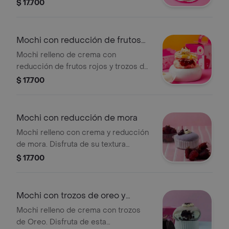
$ 17.700
Mochi con reducción de frutos
rojos
Mochi relleno de crema con
reducción de frutos rojos y trozos de
fruta visible.
$ 17.700
Mochi con reducción de mora
Mochi relleno con crema y reducción
de mora. Disfruta de su textura
esponjosa y elástica.
$ 17.700
Mochi con trozos de oreo y
crema
Mochi relleno de crema con trozos
de Oreo. Disfruta de esta