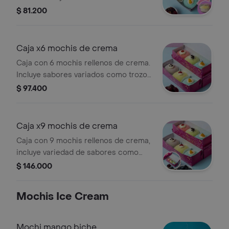
como trozos de Oreo. Personaliza
$ 81.200
con un mensaje especial.
Caja x6 mochis de crema
Caja con 6 mochis rellenos de crema.
Incluye sabores variados como trozos
de Oreo. Personaliza con un mensaje
$ 97.400
escrito.
Caja x9 mochis de crema
Caja con 9 mochis rellenos de crema,
incluye variedad de sabores como
Oreo y frutas. Personaliza con un
$ 146.000
mensaje especial.
Mochis Ice Cream
Mochi mango biche