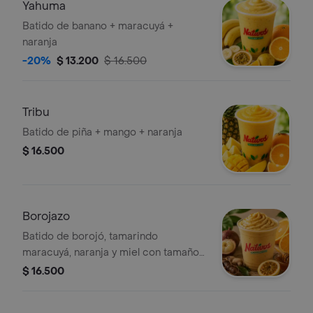
Yahuma
Batido de banano + maracuyá +
naranja
-20%
$ 13.200
$ 16.500
Tribu
Batido de piña + mango + naranja
$ 16.500
Borojazo
Batido de borojó, tamarindo
maracuyá, naranja y miel con tamaño
a elección..
$ 16.500