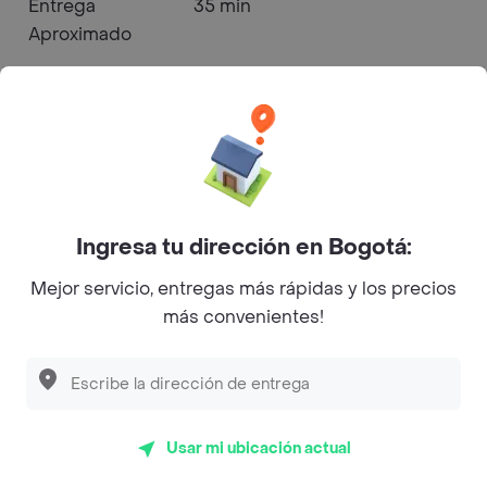
Entrega
35 min
Aproximado
Horario de
11:00:00
Apertura
Horario de
18:30:00
Cierre
Ingresa tu dirección en Bogotá:
Mejor servicio, entregas más rápidas y los precios
más convenientes!
Nativos - UCG1 Menú a
Domicilio
Jugos y Batidos
Abierto
Usar mi ubicación actual