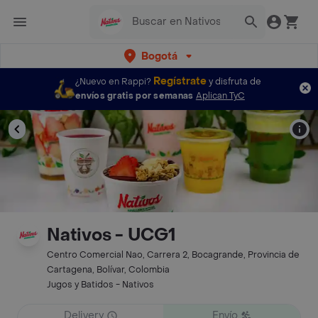
Bogotá
Regístrate
¿Nuevo en Rappi?
y disfruta de
envíos gratis por semanas
Aplican TyC
Nativos - UCG1
Centro Comercial Nao, Carrera 2, Bocagrande, Provincia de
Cartagena, Bolívar, Colombia
Jugos y Batidos - Nativos
Delivery
Envío