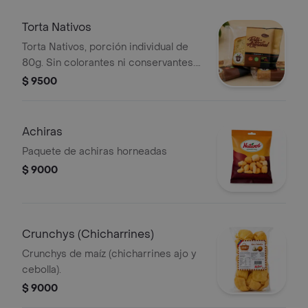
Torta Nativos
Torta Nativos, porción individual de
80g. Sin colorantes ni conservantes.
Empaque artesanal.
$ 9500
Achiras
Paquete de achiras horneadas
$ 9000
Crunchys (Chicharrines)
Crunchys de maíz (chicharrines ajo y
cebolla).
$ 9000