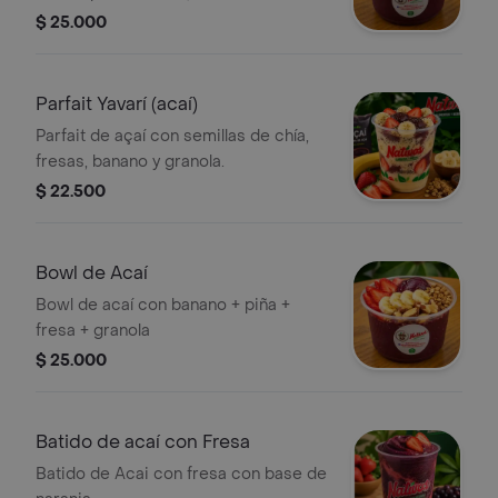
hojuelas y leche en polvo
$ 25.000
Parfait Yavarí (acaí)
Parfait de açaí con semillas de chía,
fresas, banano y granola.
$ 22.500
Bowl de Acaí
Bowl de acaí con banano + piña +
fresa + granola
$ 25.000
Batido de acaí con Fresa
Batido de Acai con fresa con base de