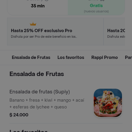
Gratis
35 min
(nuevos usuarios)
Hasta 25% OFF exclusivo Pro
Hasta 20% 
Disfruta por ser Pro de este beneficio en los
Disfruta este de
restaurantes y tiendas más top.
en minutos.
Ensalada de Frutas
Los favoritos
Rappi Promo
Par
Ensalada de Frutas
Ensalada de frutas (Supiy)
Banano + fresa + kiwi + mango + acaí
+ esferas de lychee + queso
$ 24.000