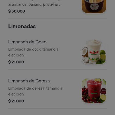
arándanos, banano, proteína,
mantequilla de maní y avena de
$ 30.000
hojuela
Limonadas
Limonada de Coco
Limonada de coco tamaño a
elección..
$ 21.000
Limonada de Cereza
Limonada de cereza, tamaño a
elección.
$ 21.000