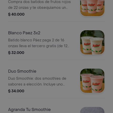
Compra dos batidos de frutos rojos
de 22 onzas y te obsequiamos un
batido de 12 onzas.
$ 40.000
Blanco Paez 3x2
Batido blanco Páez paga 2 de 16
onzas lleva el tercero gratis (de 12
onzas).
$ 32.000
Duo Smoothie
Duo Smoothie: dos smoothies de
sabores a elección. Incluye uno
grande (22 oz) y uno mediano (16 oz).
$ 34.000
Agranda Tu Smoothie