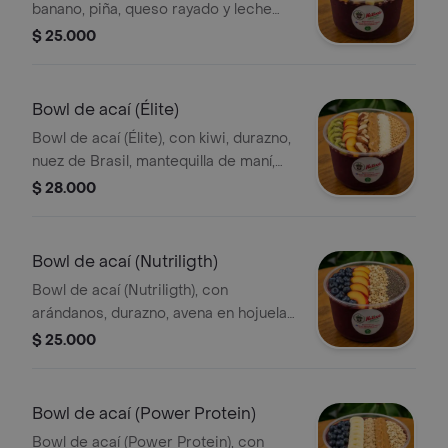
banano, piña, queso rayado y leche
condensada
$ 25.000
Bowl de acaí (Élite)
Bowl de acaí (Élite), con kiwi, durazno,
nuez de Brasil, mantequilla de maní,
leche en polvo y maní triturado
$ 28.000
Bowl de acaí (Nutriligth)
Bowl de acaí (Nutriligth), con
arándanos, durazno, avena en hojuelas
y semillas de chía
$ 25.000
Bowl de acaí (Power Protein)
Bowl de acaí (Power Protein), con