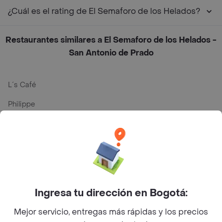
¿Cuál es el rating de El Semaforo de los Helados?
Restaurantes similares a El Semaforo de los Helados -
San Antonio de Prado
L´s Café
Philippe
Baskin Robbins
La Cesta
Mercari - Postres
Myriam Camhi Co
Ingresa tu dirección en Bogotá:
Magnifique
Mejor servicio, entregas más rápidas y los precios
Empanaditas de Pipian - Empanadas