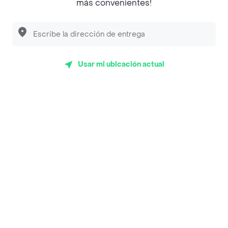
más convenientes!
Desayunadero de la 42
Luisa Postres
Sopitas y Frijoladas
Usar mi ubicación actual
Subway
En los mas de 43 opiniones de clientes de Rappi fueron
realizadas pidiendo a domicilio de El Semaforo de los
Helados en Medellín y lo calificaron con un promedio de
4.7 sobre un máximo de 5.
Del total de Restaurantes, El Semaforo de los Helados es
uno de los más importantes en Medellín con 4.7 de rating
sobre un máximo de 5.