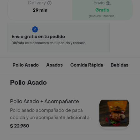
Delivery
Envío
Gratis
29 min
(nuevos usuarios)
Envío gratis en tu pedido
Disfruta este descuento en tu pedido y recíbelo
en minutos.
Pollo Asado
Asados
Comida Rápida
Bebidas
Pollo Asado
Pollo Asado + Acompañante
Pollo asado acompañado de papa
cocida y un acompañante adicional a
elección.
$ 22.950