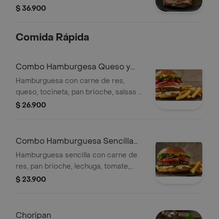
y aguacate, acompañado de gaseosa.
$ 36.900
Comida Rápida
Combo Hamburgesa Queso y
Tocineta Wow
Hamburguesa con carne de res,
queso, tocineta, pan brioche, salsas y
vegetales. Incluye papas a la francesa
$ 26.900
y gaseosa.
Combo Hamburguesa Sencilla
Wow
Hamburguesa sencilla con carne de
res, pan brioche, lechuga, tomate,
cebolla y salsas. Incluye papas fritas y
$ 23.900
gaseosa.
Choripan