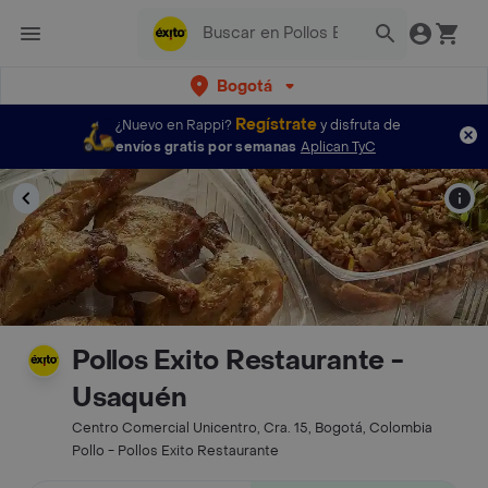
Bogotá
Regístrate
¿Nuevo en Rappi?
y disfruta de
envíos gratis por semanas
Aplican TyC
Pollos Exito Restaurante -
Usaquén
Centro Comercial Unicentro, Cra. 15, Bogotá, Colombia
Pollo - Pollos Exito Restaurante