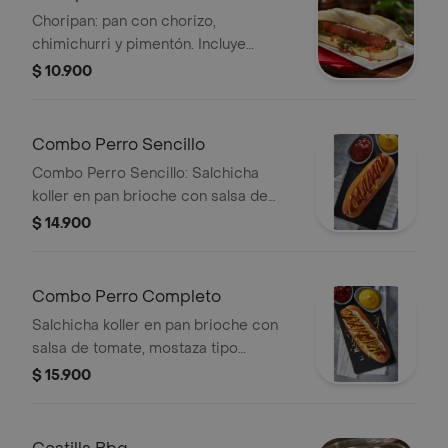
Choripan: pan con chorizo,
chimichurri y pimentón. Incluye
gaseosa.
$ 10.900
Combo Perro Sencillo
Combo Perro Sencillo: Salchicha
koller en pan brioche con salsa de
tomate y mostaza tipo americano.
$ 14.900
Combo Perro Completo
Salchicha koller en pan brioche con
salsa de tomate, mostaza tipo
americano, papas chips, cebolla roja
$ 15.900
picada, jalapeños encurtidos y queso
mozzarella. plu: 3449827.