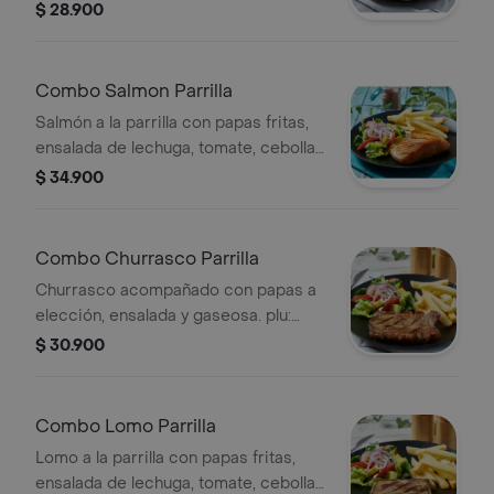
gaseosa.
$ 28.900
Combo Salmon Parrilla
Salmón a la parrilla con papas fritas,
ensalada de lechuga, tomate, cebolla
y aguacate, acompañado de gaseosa.
$ 34.900
Combo Churrasco Parrilla
Churrasco acompañado con papas a
elección, ensalada y gaseosa. plu:
3511309.
$ 30.900
Combo Lomo Parrilla
Lomo a la parrilla con papas fritas,
ensalada de lechuga, tomate, cebolla