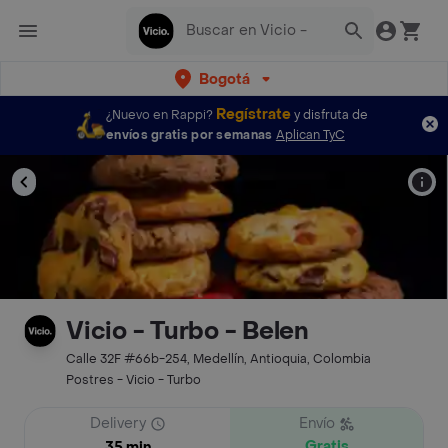
Bogotá
Regístrate
¿Nuevo en Rappi?
y disfruta de
envíos gratis por semanas
Aplican TyC
Vicio - Turbo - Belen
Calle 32F #66b-254, Medellín, Antioquia, Colombia
Postres - Vicio - Turbo
Delivery
Envío
Gratis
35 min