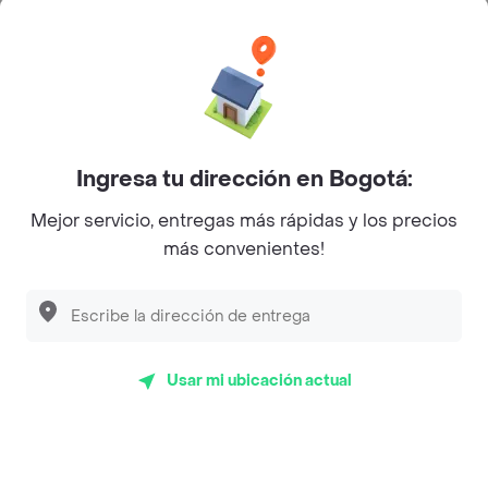
Categorías
Únete a Rappi
Ingresa tu dirección en Bogotá:
Sobre Rappi
Mejor servicio, entregas más rápidas y los precios
más convenientes!
Facebook
Twitter
Instagram
©
2026
Rappi Inc. All rights reserved.
Usar mi ubicación actual
Rappi S.A.S. --- NIT 900.843.898-9 --- Calle 63 # 16A-02
Bogotá D.C. --- notificacionesrappi@rappi.com