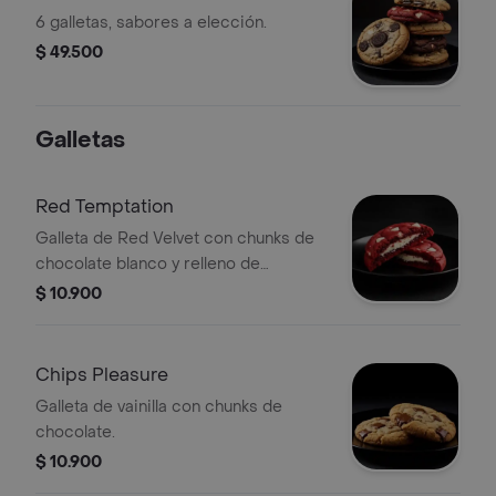
6 galletas, sabores a elección.
$ 49.500
Galletas
Red Temptation
Galleta de Red Velvet con chunks de
chocolate blanco y relleno de
Cheesecake.
$ 10.900
Chips Pleasure
Galleta de vainilla con chunks de
chocolate.
$ 10.900