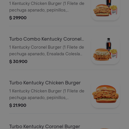
Burger
1 Kentucky Chicken Burger (1 Filete de
pechuga apanado, pepinillos,
mayonesa premium y mantequilla) + 1
$ 29.900
Papa Pequeña + 1 Gaseosa PET
400ml
Turbo Combo Kentucky Coronel
Burger
1 Kentucky Coronel Burger (1 Filete de
pechuga apanado, Ensalada Coleslaw,
BBQ y mantequilla) + 1 Papa Pequeña
$ 30.900
+ 1 Gaseosa PET 400ml
Turbo Kentucky Chicken Burger
1 Kentucky Chicken Burger (1 Filete de
pechuga apanado, pepinillos,
mayonesa premium y mantequilla)
$ 21.900
Turbo Kentucky Coronel Burger