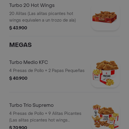
Turbo 20 Hot Wings
20 Alitas (Las alitas picantes hot
wings equivalen a un trozo de ala)
$ 43.900
MEGAS
Turbo Medio KFC
4 Presas de Pollo + 2 Papas Pequeñas
$ 40.900
Turbo Trio Supremo
4 Presas de Pollo + 9 Alitas Picantes
(Las alitas picantes hot wings
equivalen a un trozo de ala) + 1
$ 70.900