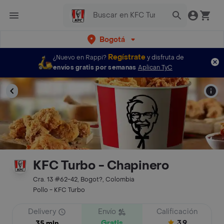
Bogotá
Regístrate
¿Nuevo en Rappi?
y disfruta de
envíos gratis por semanas
Aplican TyC
KFC Turbo - Chapinero
Cra. 13 #62-42, Bogot?, Colombia
Pollo - KFC Turbo
Delivery
Envío
Calificación
Gratis
3.9
35 min