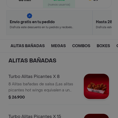
(nuevos usuarios)
Envío gratis en tu pedido
Hasta 28% 
Disfruta este descuento en tu pedido y recíbelo
Disfruta este de
en minutos.
en minutos.
ALITAS BAÑADAS
MEGAS
COMBOS
BOXES
ALITAS BAÑADAS
Turbo Alitas Picantes X 8
8 Alitas bañadas de salsa (Las alitas
picantes hot wings equivalen a un
trozo de ala)
$ 26.900
Turbo Alitas Picantes X 15