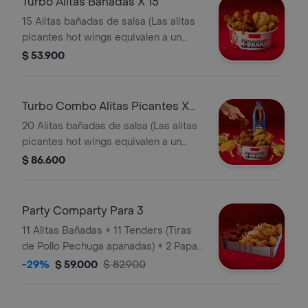
Turbo Alitas Bañadas X 15
15 Alitas bañadas de salsa (Las alitas
picantes hot wings equivalen a un
trozo de ala) + 2 Papa Pequeña + 2
$ 53.900
Gaseosa Pet
Turbo Combo Alitas Picantes X
20
20 Alitas bañadas de salsa (Las alitas
picantes hot wings equivalen a un
trozo de ala) + 3 Papa Pequeña + 1
$ 86.600
Gaseosa 1,5 lts
Party Comparty Para 3
11 Alitas Bañadas + 11 Tenders (Tiras
de Pollo Pechuga apanadas) + 2 Papas
Pequeñas + 1 Balde de Salsa 100g
-29%
$ 59.000
$ 82.900