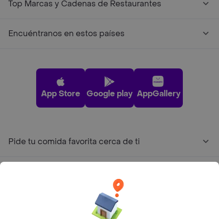
Top Marcas y Cadenas de Restaurantes
Encuéntranos en estos países
App Store
Google play
AppGallery
Pide tu comida favorita cerca de ti
Categorías
Únete a Rappi