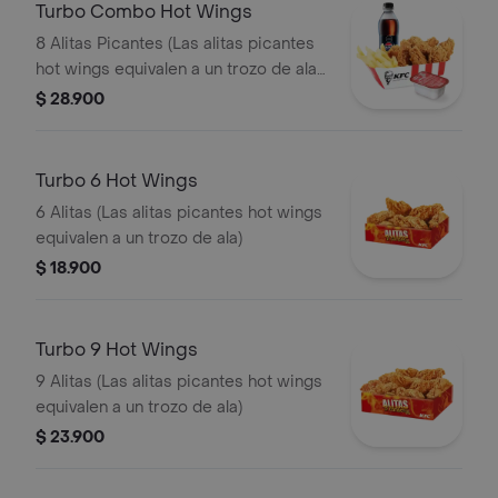
Turbo Combo Hot Wings
8 Alitas Picantes (Las alitas picantes
hot wings equivalen a un trozo de ala)
+ 1 Papa Pequeña + 1 Gaseosa PET
$ 28.900
400ml + + 1 Blister de Salsa BBQ
Turbo 6 Hot Wings
6 Alitas (Las alitas picantes hot wings
equivalen a un trozo de ala)
$ 18.900
Turbo 9 Hot Wings
9 Alitas (Las alitas picantes hot wings
equivalen a un trozo de ala)
$ 23.900