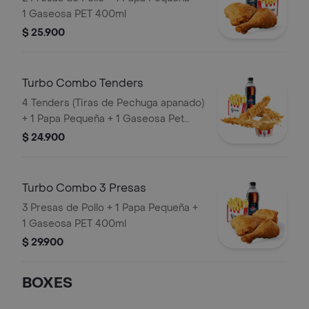
1 Gaseosa PET 400ml
$ 25.900
Turbo Combo Tenders
4 Tenders (Tiras de Pechuga apanado)
+ 1 Papa Pequeña + 1 Gaseosa Pet
400ml + 1 Balde de Salsa 100g
$ 24.900
Turbo Combo 3 Presas
3 Presas de Pollo + 1 Papa Pequeña +
1 Gaseosa PET 400ml
$ 29.900
BOXES