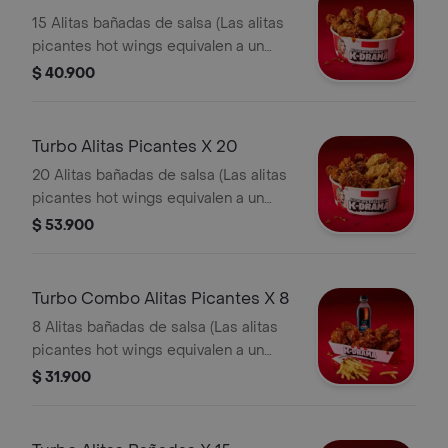
15 Alitas bañadas de salsa (Las alitas
picantes hot wings equivalen a un
trozo de ala)
$ 40.900
Turbo Alitas Picantes X 20
20 Alitas bañadas de salsa (Las alitas
picantes hot wings equivalen a un
trozo de ala)
$ 53.900
Turbo Combo Alitas Picantes X 8
8 Alitas bañadas de salsa (Las alitas
picantes hot wings equivalen a un
trozo de ala) + 1 Papa Pequeña + 1
$ 31.900
Gaseosa Pet