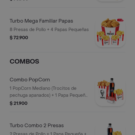
PopCorn Mediano (Trozos de
pechuga apanados) + 3 Papas
Pequeñas + 1 Balde de Salsa 100g
Turbo Mega Familiar Papas
8 Presas de Pollo + 4 Papas Pequeñas
$ 72.900
COMBOS
Combo PopCorn
1 PopCorn Mediano (Trocitos de
pechuga apanados) + 1 Papa Pequeña
+ 1 Gaseosa PET 400ml + 1 Blister de
$ 21.900
Salsa BBQ
Turbo Combo 2 Presas
2 Presas de Pollo + 1 Papa Pequeña +