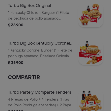
Turbo Big Box Original
1 Kentucky Chicken Burguer (1 Filete
de pechuga de pollo apanado,
pepinillos, mayonesa premium y
$ 35.900
mantequilla) + 1 PopCorn Peq + 1 Papa
Peq + 1 Gaseosa Pet 400ml + 1 Balde
de Salsa 100g
Turbo Big Box Kentucky Coronel
Burger
1 Kentucky Coronel Burger (1 Filete de
pechuga apanado, Ensalada Coleslaw,
BBQ y mantequilla) + 1 Pop Corn
$ 36.900
Pequeño+ 1 Papa Pequeña + 1
Gaseosa PET 400ml
COMPARTIR
Turbo Parte y Comparte Tenders
4 Presas de Pollo + 4 Tenders (Tiras
de Pollo Pechuga apanadas) + 2 Papas
Pequeñas + 1 Balde de Salsa 100g + 2