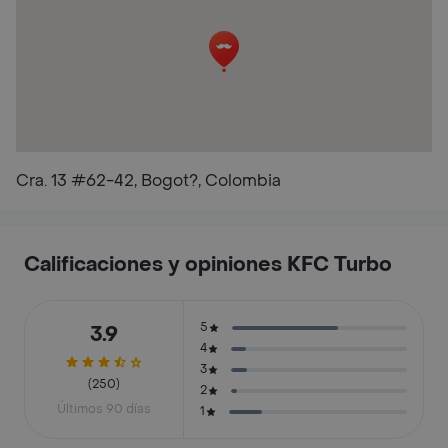
Cra. 13 #62-42, Bogot?, Colombia
Calificaciones y opiniones KFC Turbo
5
3.9
4
3
(250)
2
Últimos 90 días
1