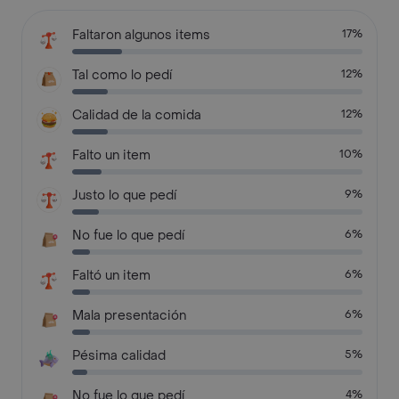
Faltaron algunos items
17%
Tal como lo pedí
12%
Calidad de la comida
12%
Falto un item
10%
Justo lo que pedí
9%
No fue lo que pedí
6%
Faltó un item
6%
Mala presentación
6%
Pésima calidad
5%
No fue lo que pedí
4%