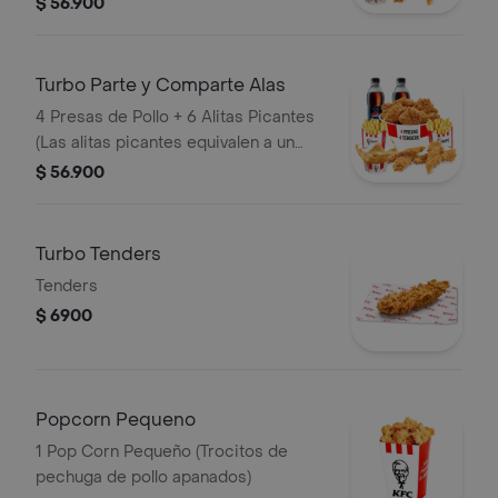
$ 56.900
Gaseosas Pet 400 ml
Turbo Parte y Comparte Alas
4 Presas de Pollo + 6 Alitas Picantes
(Las alitas picantes equivalen a un
trozo de ala) + 2 Papas Pequeñas + 2
$ 56.900
Gaseosas Pet 400ml + 1 Balde de
Salsa 100g
Turbo Tenders
Tenders
$ 6900
Popcorn Pequeno
1 Pop Corn Pequeño (Trocitos de
pechuga de pollo apanados)