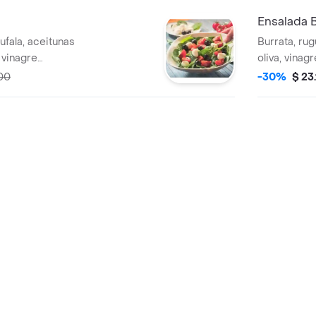
Ensalada B
ufala, aceitunas
Burrata, rug
 vinagre
oliva, vinag
00
-30%
$ 23