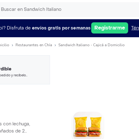
Registrarme
pi?
Disfruta de
envíos gratis por semanas
Tér
icilio
Restaurantes en Chía
Sandwich Italiano - Cajicá a Domicilio
dible
pedido y recíbelo
 con lechuga,
añados de 2
ta.