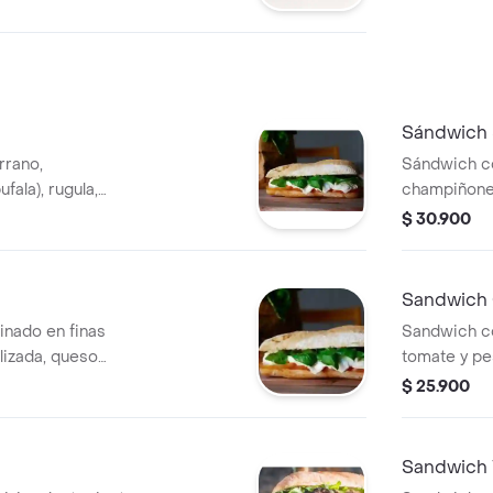
Sándwich S
rrano,
Sándwich co
fala), rugula,
champiñones
 blasamico.
tomate y sal
$ 30.900
Sandwich
inado en finas
Sandwich co
lizada, queso
tomate y pes
te y mostaza miel.
$ 25.900
Sandwich 