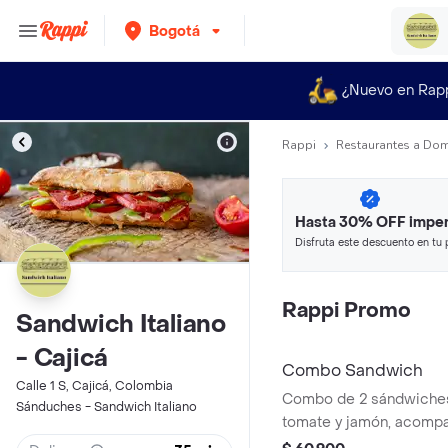
Bogotá
¿Nuevo en Rap
Rappi
Restaurantes a Dom
Hasta 30% OFF imper
Disfruta este descuento en tu 
en minutos.
Rappi Promo
Sandwich Italiano
- Cajicá
Combo Sandwich
Calle 1 S, Cajicá, Colombia
Combo de 2 sándwiches
Sánduches - Sandwich Italiano
tomate y jamón, acomp
bolsas de papas margari