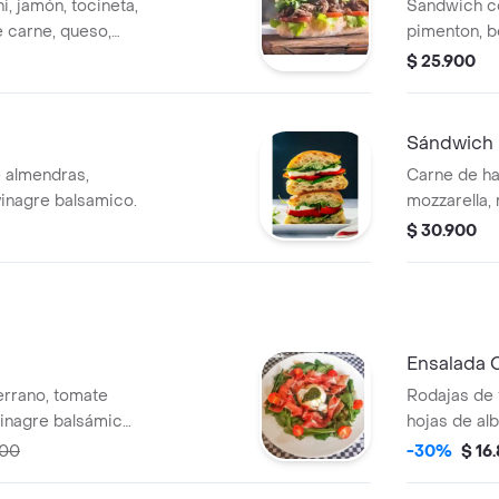
, jamón, tocineta,
Sandwich co
 carne, queso,
pimenton, b
a y salsa de
pesto y que
$ 25.900
Sándwich 
 almendras,
Carne de h
vinagre balsamico.
mozzarella,
salsa de to
$ 30.900
Ensalada 
serrano, tomate
Rodajas de 
 vinagre balsámico
hojas de al
n pan focaccia.
de oliva.
300
-30%
$ 16