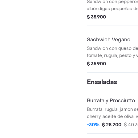
Sándwich con pepperoni
albóndigas pequeñas de
rúgula, tomate, mayones
$ 35.900
tomate.
Sachwich Vegano
Sandwich con queso de
tomate, rugula, pesto y 
$ 35.900
Ensaladas
Burrata y Prosciutto
Burrata, rugula, jamon 
cherry, aceite de oliva,
y pesto, acompañado co
-30%
$ 28.200
$ 40.