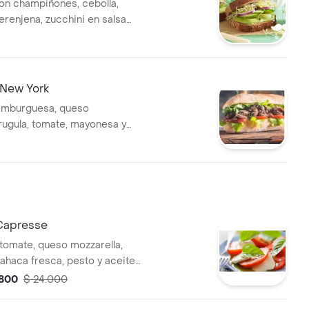
n champiñones, cebolla,
erenjena, zucchini en salsa
so mozarella.
New York
amburguesa, queso
 rugula, tomate, mayonesa y
mate.
Capresse
tomate, queso mozzarella,
bahaca fresca, pesto y aceite
.800
$ 24.000