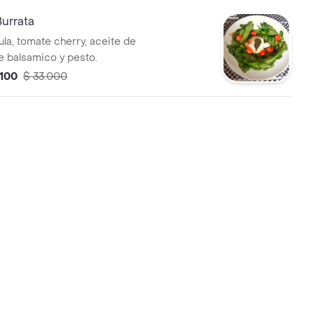
urrata
ula, tomate cherry, aceite de
re balsamico y pesto.
.100
$ 33.000