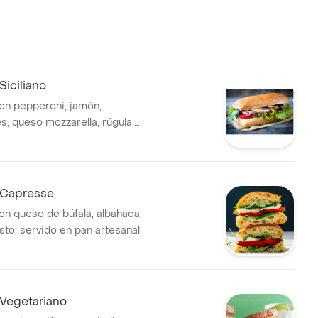
iciliano
n pepperoni, jamón,
, queso mozzarella, rúgula,
sa de la casa.
 Capresse
n queso de búfala, albahaca,
to, servido en pan artesanal.
Vegetariano