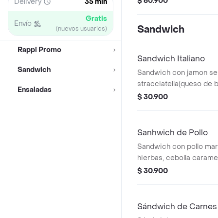
$ 60.900
Delivery
35 min
Gratis
Envío
Sandwich
(nuevos usuarios)
Rappi Promo
Sandwich Italiano
Sandwich
Sandwich con jamon se
stracciatella(queso de bu
Ensaladas
tomate, pesto y vinagra
$ 30.900
Sanhwich de Pollo
Sandwich con pollo mar
hierbas, cebolla carame
mozzarella, rugula, toma
$ 30.900
Sándwich de Carnes