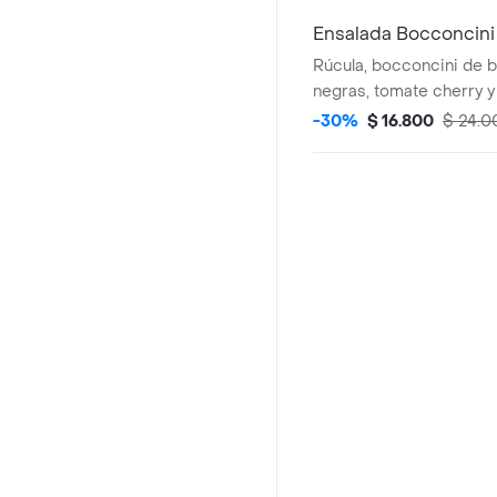
Ensalada Bocconcini
Rúcula, bocconcini de b
negras, tomate cherry y
balsámico .
-30%
$ 16.800
$ 24.0