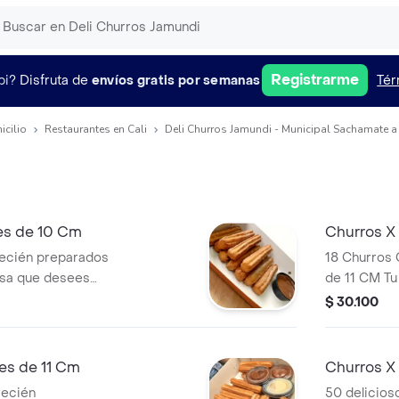
Registrarme
pi?
Disfruta de
envíos gratis por semanas
Tér
icilio
Restaurantes en Cali
Deli Churros Jamundi - Municipal Sachamate a
es de 10 Cm
Churros X
recién preparados
18 Churros 
alsa que desees
de 11 CM Tu
$ 30.100
es de 11 Cm
Churros X
recién
50 delicios