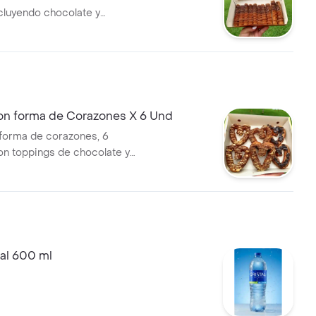
ncluyendo chocolate y
on forma de Corazones X 6 Und
forma de corazones, 6
on toppings de chocolate y
s.
al 600 ml