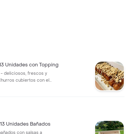
 13 Unidades con Topping
- deliciosos, frescos y
hurros cubiertos con el
tu gusto
 13 Unidades Bañados
bañados con salsas a