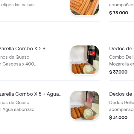
eliges las salsas
acompañados
recién prep
$ 75.000
calientes
o
arella Combo X 5 +
Dedos de 
Saborizad
enos de Queso
Combo Deli
n Gaseosa x 400
Mozarella 
limon x 40
$ 37.000
arella Combo X 5 + Agua
Dedos de 
enos de Queso
Dedos Rell
n Agua saborizada
acompañado
L
$ 31.000