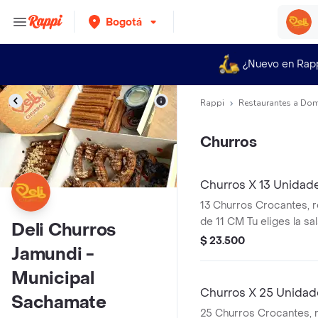
Bogotá
¿Nuevo en Rap
Rappi
Restaurantes a Dom
Churros
Churros X 13 Unidad
13 Churros Crocantes, 
de 11 CM Tu eliges la s
Deli Churros
elegir.
$ 23.500
Jamundi -
Municipal
Churros X 25 Unidad
Sachamate
25 Churros Crocantes, 