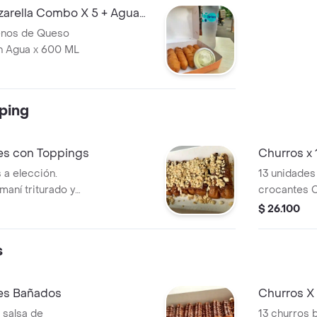
arella Combo X 5 + Agua
enos de Queso
n Agua x 600 ML
ping
es con Toppings
Churros x
 a elección.
13 unidades 
aní triturado y
crocantes C
topping de 
$ 26.100
s
es Bañados
Churros X
 salsa de
13 churros 