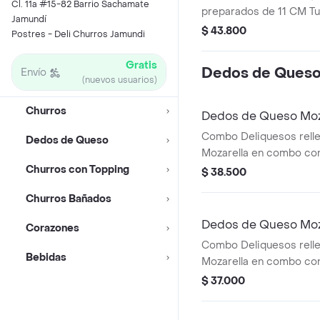
Cl. 11a #15-82 Barrio Sachamate
preparados de 11 CM Tu 
Jamundí
que desees.
$ 43.800
Postres - Deli Churros Jamundi
Gratis
Dedos de Ques
Envío
(nuevos usuarios)
Churros
Dedos de Queso Moz
Gaseosa 400ml
Combo Deliquesos rell
Dedos de Queso
Mozarella en combo co
Churros con Topping
ML
$ 38.500
Churros Bañados
Dedos de Queso Moz
Corazones
Saborizada 400ml
Combo Deliquesos rell
Bebidas
Mozarella en combo co
sabor manzana x 400 M
$ 37.000