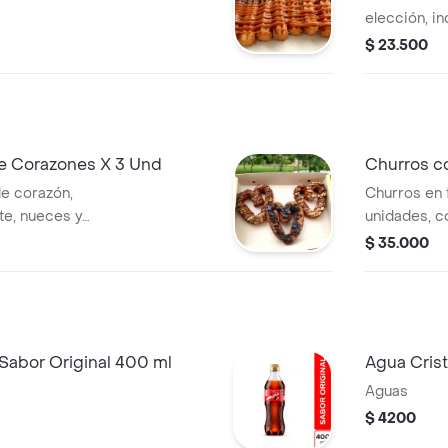
elección, i
caramelo.
$ 23.500
e Corazones X 3 Und
Churros c
de corazón,
Churros en 
e, nueces y
unidades, c
frutos seco
$ 35.000
abor Original 400 ml
Agua Crist
Aguas
$ 4200