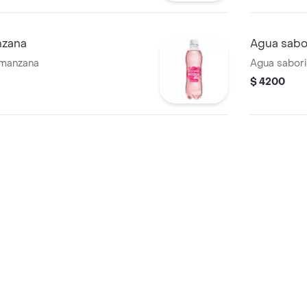
nzana
Agua sabo
 manzana
Agua sabor
$ 4200