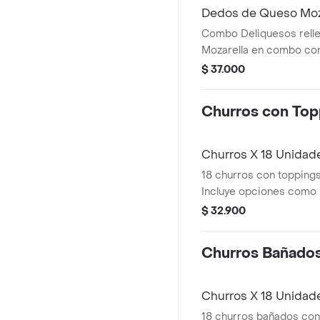
Dedos de Queso Moz
600ml
Combo Deliquesos rell
Mozarella en combo co
$ 37.000
Churros con Top
Churros X 18 Unidad
18 churros con toppings
Incluye opciones como m
chocolate.
$ 32.900
Churros Bañado
Churros X 18 Unidad
18 churros bañados con