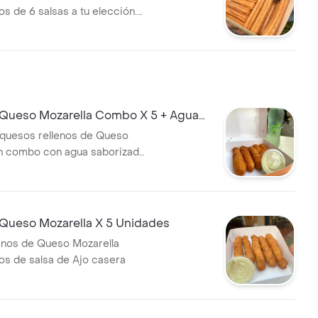
 de 6 salsas a tu elección.
arados, crocantiacos y
Queso Mozarella Combo X 5 + Agua
a 400ml
quesos rellenos de Queso
en combo con agua saborizada
0 ML
Queso Mozarella X 5 Unidades
enos de Queso Mozarella
s de salsa de Ajo casera