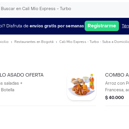
Registrarme
pi?
Disfruta de
envíos gratis por semanas
Tér
icilio
Restaurantes en Bogotá
Cali Mio Express - Turbo - Suba a Domicili
LO ASADO OFERTA
COMBO A
OFERTA
as saladas +
Arroz con P
Botella
Francesa, 
personal
$ 40.000