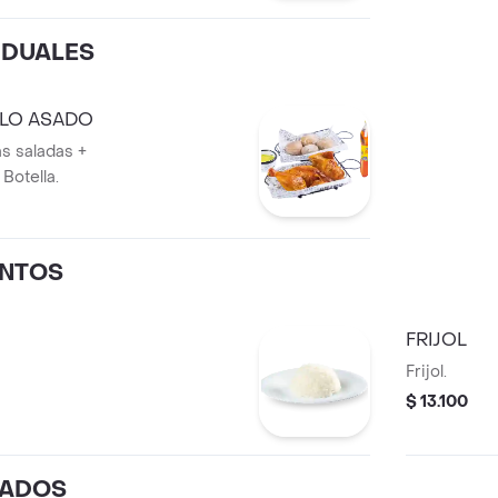
IDUALES
LO ASADO
as saladas +
Botella.
NTOS
FRIJOL
Frijol.
$ 13.100
LADOS