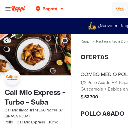
Bogotá
¿Nuevo en Rap
Rappi
Restaurantes a Dom
OFERTAS
COMBO MEDIO POL
1/2 Pollo Asado + 4 Pap
Guacamole + Bebida en 
Cali Mio Express -
$ 53.700
Turbo - Suba
Cali Mio Ilarco Transv.60 No.114-87
POLLO ASADO
(BRASA ROJA)
Pollo - Cali Mio Express - Turbo