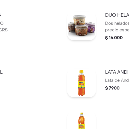
G
DUO HEL
MO
Dos helados
GRS
precio espe
$ 16.000
L
LATA AND
Lata de And
$ 7900