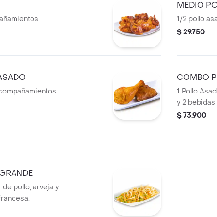
MEDIO P
pañamientos.
1/2 pollo a
$ 29.750
 ASADO
COMBO P
 acompañamientos.
1 Pollo Asa
y 2 bebidas 
$ 73.900
 GRANDE
 de pollo, arveja y
francesa.