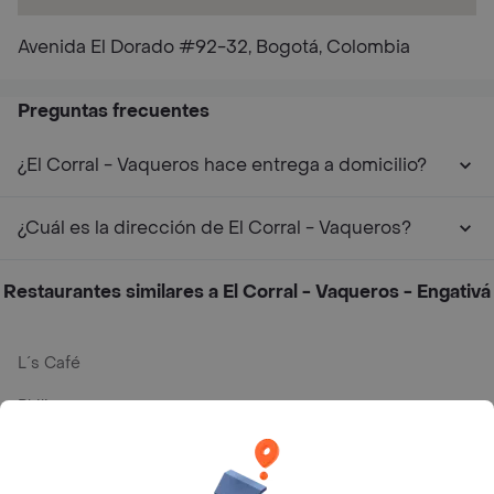
Avenida El Dorado #92-32, Bogotá, Colombia
Preguntas frecuentes
¿El Corral - Vaqueros hace entrega a domicilio?
¿Cuál es la dirección de El Corral - Vaqueros?
Restaurantes similares a El Corral - Vaqueros - Engativá
L´s Café
Philippe
Baskin Robbins
La Cesta