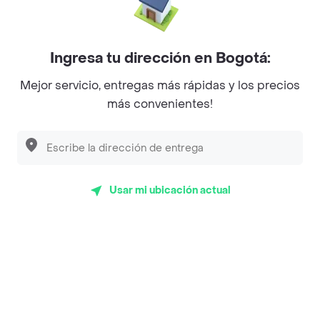
Mercari - Postres
Myriam Camhi Co
Ingresa tu dirección en Bogotá:
Magnifique
Mejor servicio, entregas más rápidas y los precios
más convenientes!
Empanaditas de Pipian - Empanadas
Desayunadero de la 42
Luisa Postres
Usar mi ubicación actual
Sopitas y Frijoladas
Subway
Top Marcas y Cadenas de Restaurantes