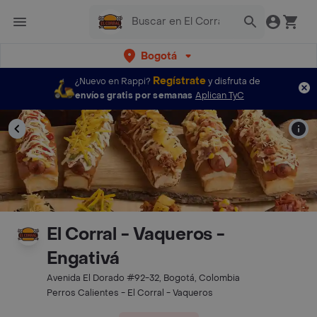
Bogotá
Regístrate
¿Nuevo en Rappi?
y disfruta de
envíos gratis por semanas
Aplican TyC
El Corral - Vaqueros -
Engativá
Avenida El Dorado #92-32, Bogotá, Colombia
Perros Calientes - El Corral - Vaqueros