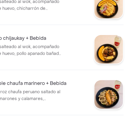
salteado al wok, acompañado
de huevo, chicharrón de
sa criolla, una tajada de
duro. y acompañado de una
ural 250 ml.
lo chijaukay + Bebida
salteado al wok, acompañado
de huevo, pollo apanado bañado
jaukay, una tajada de plátano
na limonada natural de 250 ml.
le chaufa marinero + Bebida
rroz chaufa peruano saltado al
marones y calamares,
 de filete de pescado
na explosión! + 1 limonada
50 ml.