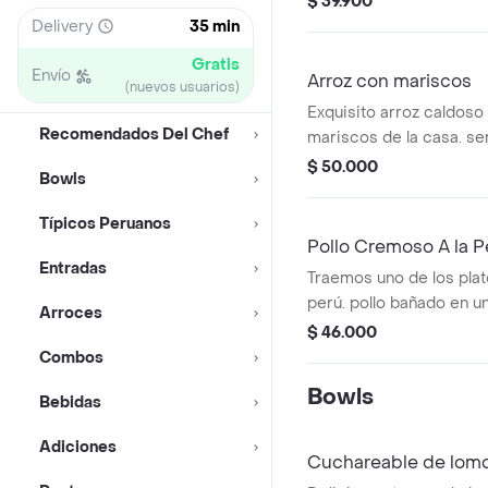
$ 39.900
dulce. un afrodisíaco po
Delivery
35 min
Gratis
Envío
Arroz con mariscos
(nuevos usuarios)
Exquisito arroz caldoso
Recomendados Del Chef
mariscos de la casa. se
camarones, calamar y 
$ 50.000
Bowls
acompañado con ensalad
tomate.
Típicos Peruanos
Pollo Cremoso A la P
Entradas
Traemos uno de los plat
perú. pollo bañado en u
Arroces
crema de ají amarillo, s
$ 46.000
papas y huevo cocido. acompañado de
Combos
arroz graneadito. un gan
Bowls
Bebidas
Adiciones
Cuchareable de lomo