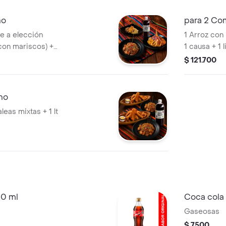
no
para 2 Co
te a elección
1 Arroz con
 con mariscos) +
1 causa + 1 
$ 121.700
no
leas mixtas + 1 lt
00 ml
Coca cola 
Gaseosas
$ 7500