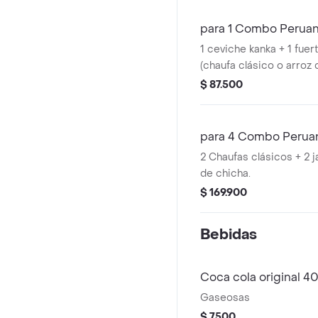
para 1 Combo Perua
1 ceviche kanka + 1 fuer
(chaufa clásico o arroz
500 ml de chicha.
$ 87.500
para 4 Combo Perua
2 Chaufas clásicos + 2 ja
de chicha.
$ 169.900
Bebidas
Coca cola original 4
Gaseosas
$ 7500