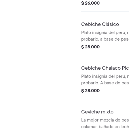
$ 26.000
Cebiche Clásico
Plato insignia del perú, 
probarlo. a base de pesc
leche de tigre. acompa
$ 28.000
dulce y maíz chulpi.
Cebiche Chalaco Pi
Plato insignia del perú, 
probarlo. A base de pesca
rocoto y leche de tigr
$ 28.000
maíz dulce y maíz chulpi
Ceviche mixto
La mejor mezcla de pe
calamar, bañado en lech