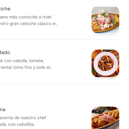
iche
ruano más conocido a nivel
estro gran cebiche clásico en
doble.
ltado
wok con cebolla, tomate,
iental, lomo fino y todo el
 casa.
ena
avorita de nuestro chef.
da, con cebollita