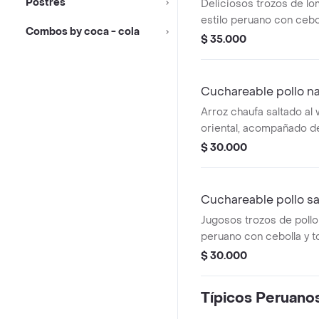
Postres
Deliciosos trozos de lo
estilo peruano con cebo
Combos by coca - cola
acompañados de papas 
$ 35.000
arroz blanco. ¡perfecto 
perder el auténtico sabo
damos una bebida limon
Cuchareable pollo na
250 ml.
Arroz chaufa saltado al
oriental, acompañado de
trozos de pollo apanado
$ 30.000
deliciosa salsa de naran
combinación perfecta de
+ una limonada natural d
Cuchareable pollo sa
Jugosos trozos de pollo 
peruano con cebolla y t
acompañados de papas 
$ 30.000
arroz blanco. ¡sabor aut
formato perfecto para di
Típicos Peruano
te obsequiamos la bebi
250 ml