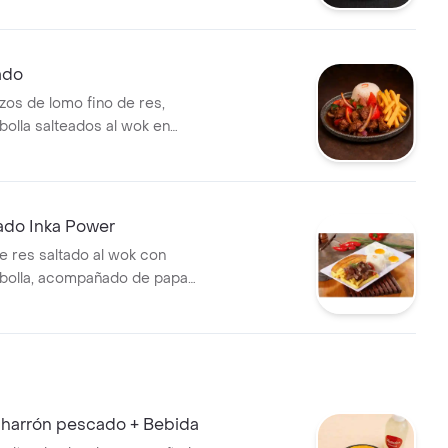
 tostada que resalta todos
. Se sirve con crujientes
salsas: una intensa de soya y
ado
salsa de ají para darle el
zos de lomo fino de res,
cto.
bolla salteados al wok en
nagre y soya. acompañado de
sa, arroz blanco graneadito o
 orgullo del peruano. .
ado Inka Power
e res saltado al wok con
bolla, acompañado de papa
evos fritos y dulces tajadas
maduro.
charrón pescado + Bebida