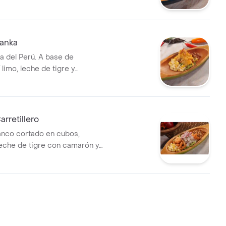
a y toques de ají panca.
anka
ia del Perú. A base de
 limo, leche de tigre y
 ají amarillo. Acompañado de
 maíz chulpi.
rretillero
nco cortado en cubos,
eche de tigre con camarón y
anado. acompañado de maíz
 chulpi.