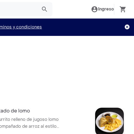
Ingreso
minos y condiciones
ltado de lomo
urrito relleno de jugoso lomo
ompañado de arroz al estilo
uelto en una tortilla