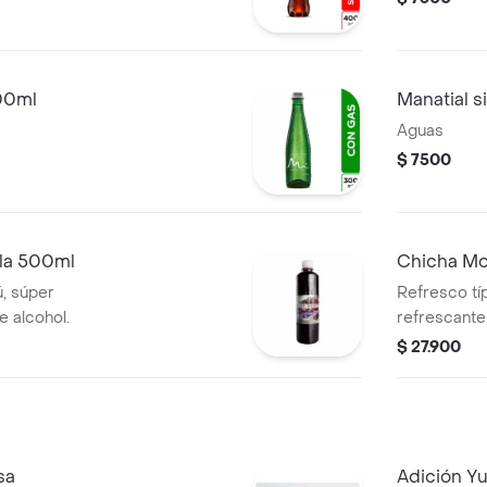
00ml
Manatial 
Aguas
$ 7500
la 500ml
Chicha Mor
ú, súper
Refresco tí
e alcohol.
refrescante
$ 27.900
sa
Adición Yu