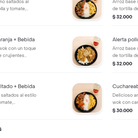
mo saltados al
Arroz base 
lla y tomate,
de tortilla 
crocantes y
pescado, sar
$ 32.000
para disfrutar sin
plátano ma
r! y ahora te
limonada nat
ada natural de
ranja + Bebida
Alerta pol
 wok con un toque
Arroz base 
 crujientes
de tortilla 
, bañados en una
en salsa chi
$ 32.000
ja. ¡una
maduro. y u
 sabor y textura!
e 250 ml.
ltado + Bebida
Cuchareab
saltados al estilo
Delicioso a
omate,
wok con ca
crocantes y
acompañado
$ 30.000
éntico en un
apanado. ¡u
sfrutar! y ahora
natural de 2
s
da limonada de