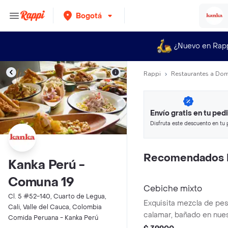
Bogotá
¿Nuevo en Rap
Rappi
Restaurantes a Dom
Envío gratis en tu ped
Disfruta este descuento en tu 
en minutos.
Recomendados 
Kanka Perú -
Comuna 19
Cebiche mixto
Cl. 5 #52-140, Cuarto de Legua,
Exquisita mezcla de pe
Cali, Valle del Cauca, Colombia
calamar, bañado en nue
Comida Peruana - Kanka Perú
tigre. acompañado de ma