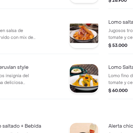
$ 28.900
r naturaleza.
ligeramente
sus sabores
chips y dos 
Lomo salt
una cremosa 
 en salsa de
Jugosos tro
toque perfe
rvido con mix de
tomate y ce
pescado apanado,
salsa de vi
$ 53.000
ita de cebolla y
papa france
ensalada. el
eruvian style
Lomo Salt
os insignia del
Lomo fino d
na deliciosa
tomate y ce
ervido sobre
francesa, hu
$ 60.000
de plátano 
ador!!.
 saltado + Bebida
Alerta chi