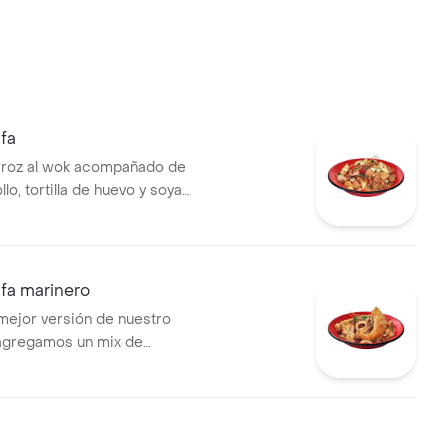
fa
rroz al wok acompañado de
llo, tortilla de huevo y soya
fa marinero
mejor versión de nuestro
 agregamos un mix de
pescado apanado. .