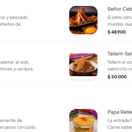
Señor Ceb
cos y pescado
El plato pe
añados de
mundial. nu
 y salsa especial
un porción 
$ 48.900
Tallarín Sa
calamar al wok,
Tallarín al 
ones y verduras,
saborcito or
ión, con un
cariño de la
$ 50.000
ado.
Papa Rell
amarilla de
La entrada f
eruanos con pollo.
Carne saltea