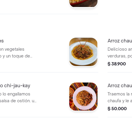
lpi y maíz dulce.
aleza.
es
Arroz chau
on vegetales
Delicioso a
vo y un toque de
verduras, po
ado de tiras de
peruana.
$ 38.900
 selección.
lo chi-jau-kay
Arroz chau
o lo engallamos
Traemos la 
alsa de ostión. un
chaufa y le
no - peruana.
mariscos y 
$ 50.000