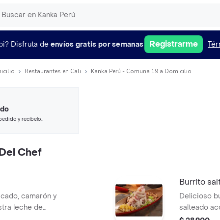
Registrarme
pi?
Disfruta de
envíos gratis por semanas
Tér
icilio
Restaurantes en Cali
Kanka Perú - Comuna 19 a Domicilio
ido
pedido y recíbelo
Del Chef
Burrito sa
scado, camarón y
Delicioso b
stra leche de
salteado ac
íz chulpi y maíz
peruano, env