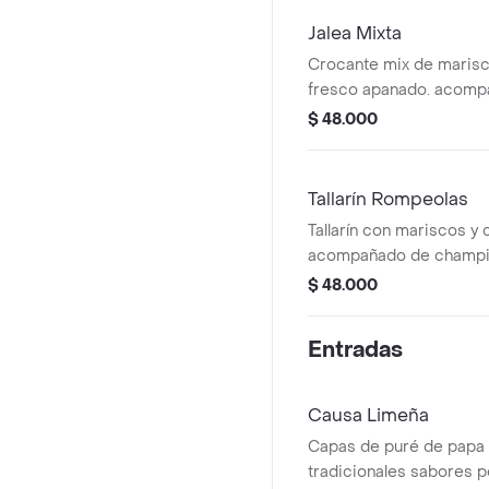
Jalea Mixta
Crocante mix de maris
fresco apanado. acomp
ensalada, yuquitas fritas
$ 48.000
de la casa. un golazo!!.
Tallarín Rompeolas
Tallarín con mariscos y 
acompañado de champiñ
bañados en salsa de ost
$ 48.000
delicioso pescado apan
Entradas
Causa Limeña
Capas de puré de papa 
tradicionales sabores p