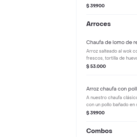
acompañado de maíz chu
$ 39.900
un afrodisíaco por natur
Arroces
Chaufa de lomo de r
Arroz salteado al wok c
frescos, tortilla de hue
salsa de soya. Acompañ
$ 53.000
lomo de res de la mejor
Arroz chaufa con pol
A nuestro chaufa clásic
con un pollo bañado en s
clásico de la cocina chi
$ 39.900
Combos