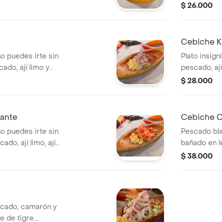
caramelizad
$ 26.000
Cebiche K
no puedes irte sin
Plato insign
ado, ají limo y
pescado, ají
ñado de maíz
mayonesa de
$ 28.000
maíz dulce y
cante
Cebiche Ca
no puedes irte sin
Pescado bla
do, ají limo, ají
bañado en l
e. Acompañado de
calamar ap
$ 38.000
.
dulce y maíz
scado, camarón y
e de tigre.