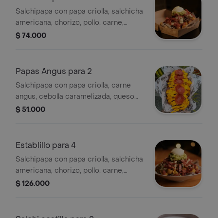
Salchipapa con papa criolla, salchicha
americana, chorizo, pollo, carne,
tocineta, maíz, queso mozzarella,
$ 74.000
guacamole y sour cream.
Papas Angus para 2
Salchipapa con papa criolla, carne
angus, cebolla caramelizada, queso
cheddar y pepperoni.
$ 51.000
Establillo para 4
Salchipapa con papa criolla, salchicha
americana, chorizo, pollo, carne,
tocineta, maíz, queso mozzarella,
$ 126.000
guacamole y sour cream.