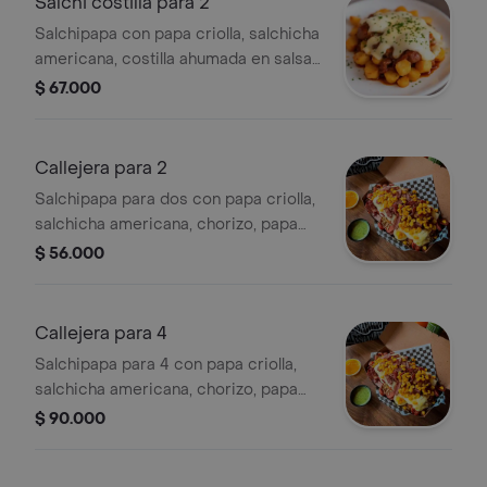
Salchi costilla para 2
Salchipapa con papa criolla, salchicha
americana, costilla ahumada en salsa
bbq y queso mozzarellla.
$ 67.000
Callejera para 2
Salchipapa para dos con papa criolla,
salchicha americana, chorizo, papa
ripio, tocineta, maicitos y queso
$ 56.000
mozzarella.
Callejera para 4
Salchipapa para 4 con papa criolla,
salchicha americana, chorizo, papa
ripio, tocineta, maicitos y queso
$ 90.000
mozzarella.