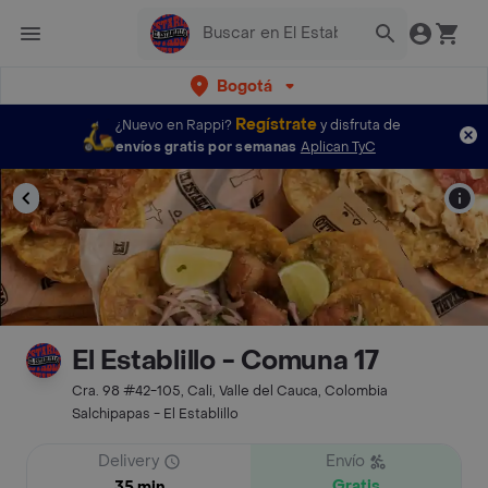
Bogotá
Regístrate
¿Nuevo en Rappi?
y disfruta de
envíos gratis por semanas
Aplican TyC
El Establillo - Comuna 17
Cra. 98 #42-105, Cali, Valle del Cauca, Colombia
Salchipapas - El Establillo
Delivery
Envío
Gratis
35 min