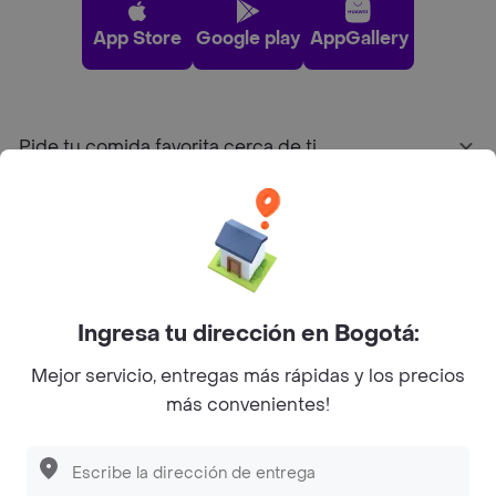
App Store
Google play
AppGallery
Pide tu comida favorita cerca de ti
Categorías
Únete a Rappi
Ingresa tu dirección en Bogotá:
Sobre Rappi
Mejor servicio, entregas más rápidas y los precios
más convenientes!
Facebook
Twitter
Instagram
©
2026
Rappi Inc. All rights reserved.