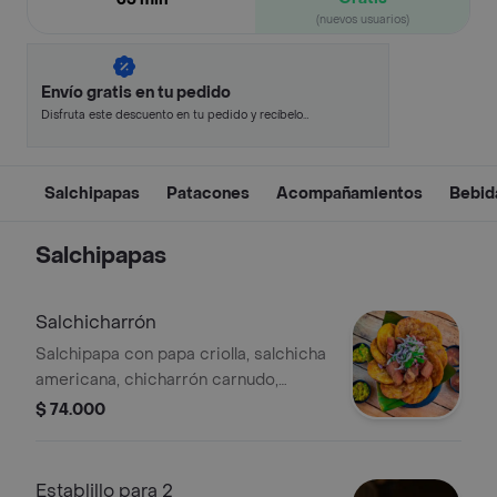
(nuevos usuarios)
Envío gratis en tu pedido
Disfruta este descuento en tu pedido y recíbelo
en minutos.
Salchipapas
Patacones
Acompañamientos
Bebid
Salchipapas
Salchicharrón
Salchipapa con papa criolla, salchicha
americana, chicharrón carnudo,
guacamole, salsa verde de la casa,
$ 74.000
salsa de ajo y salsa de piña.
Establillo para 2