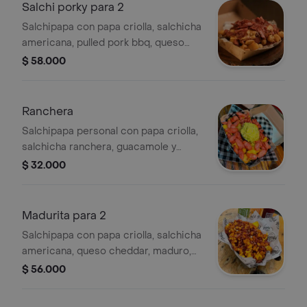
Salchi porky para 2
Salchipapa con papa criolla, salchicha
americana, pulled pork bbq, queso
cheddar y tocineta.
$ 58.000
Ranchera
Salchipapa personal con papa criolla,
salchicha ranchera, guacamole y
salsas de la casa.
$ 32.000
Madurita para 2
Salchipapa con papa criolla, salchicha
americana, queso cheddar, maduro,
tocineta y queso mozzarella.
$ 56.000