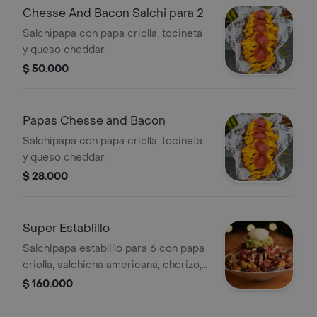
Chesse And Bacon Salchi para 2
Salchipapa con papa criolla, tocineta
y queso cheddar.
$ 50.000
Papas Chesse and Bacon
Salchipapa con papa criolla, tocineta
y queso cheddar.
$ 28.000
Super Establillo
Salchipapa establillo para 6 con papa
criolla, salchicha americana, chorizo,
carne, pollo, tocineta, maíz, pulled
$ 160.000
pork, queso mozzarella, queso
americano, maduro, costilla ahumada,