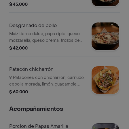
lomo, tocineta y queso parmesano.
$ 45.000
Desgranado de pollo
Maíz tierno dulce, papa ripio, queso
mozzarella, queso crema, trozos de
pollo, tocineta, queso parmesano y
$ 42.000
salsa de la casa.
Patacón chicharrón
9 Patacones con chicharrón, carnudo,
cebolla morada, limón, guacamole,
hogado y salsas de la casa.
$ 60.000
Acompañamientos
Porcion de Papas Amarilla