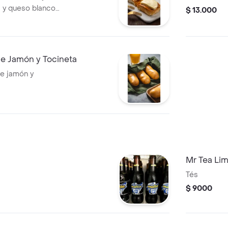
queso blanco
$ 13.000
a líquida y
e Jamón y Tocineta
de jamón y
Mr Tea Li
Tés
$ 9000