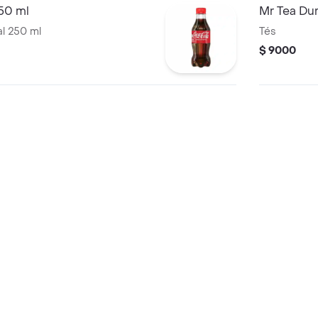
50 ml
Mr Tea Du
al 250 ml
Tés
$ 9000