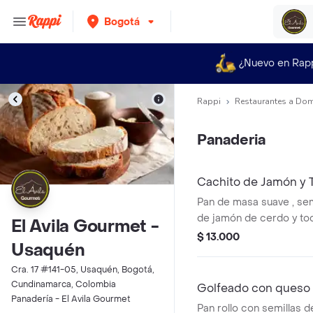
Bogotá
¿Nuevo en Rap
Rappi
Restaurantes a Dom
Panaderia
Cachito de Jamón y 
Pan de masa suave , sem
de jamón de cerdo y toc
El Avila Gourmet -
$ 13.000
Usaquén
Cra. 17 #141-05, Usaquén, Bogotá,
Cundinamarca, Colombia
Golfeado con queso
Panadería - El Avila Gourmet
Pan rollo con semillas d