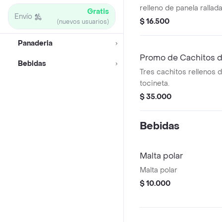
relleno de panela rallada y 
Gratis
Envío
rallado, bañado en panel
$ 16.500
(nuevos usuarios)
cubierto de queso.
Panaderia
Promo de Cachitos d
Bebidas
Tres cachitos rellenos 
tocineta.
$ 35.000
Bebidas
Malta polar
Malta polar
$ 10.000