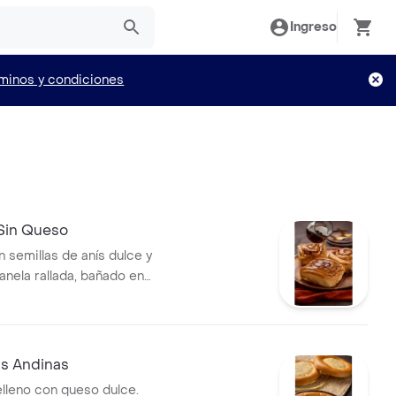
Ingreso
minos y condiciones
Sin Queso
n semillas de anís dulce y
anela rallada, bañado en
da.
as Andinas
elleno con queso dulce.