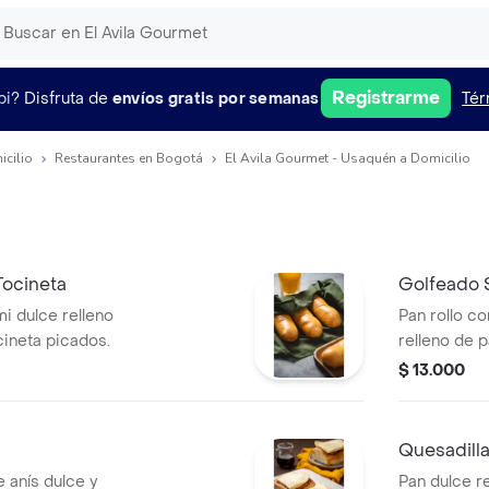
Registrarme
pi?
Disfruta de
envíos gratis por semanas
Tér
icilio
Restaurantes en Bogotá
El Avila Gourmet - Usaquén a Domicilio
Tocineta
Golfeado 
i dulce relleno
Pan rollo co
ineta picados.
relleno de p
panela líqui
$ 13.000
Quesadill
e anís dulce y
Pan dulce r