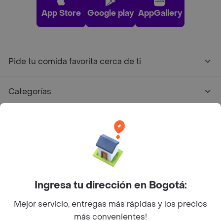
App Store
Google play
AppGallery
Pide tu comida favorita cerca de ti
Categorías
Únete a Rappi
Sobre Rappi
Facebook
Twitter
Instagram
Ingresa tu dirección en Bogotá:
Mejor servicio, entregas más rápidas y los precios
©
2026
Rappi Inc. All rights reserved.
más convenientes!