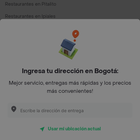
Restaurantes en Pitalito
Restaurantes en Ipiales
Restaurantes en San Andres
Restaurantes cerca de mi para pedir Comida a Domicilio -
Top Marcas y Cadenas de Restaurantes
Ingresa tu dirección en Bogotá:
Encuéntranos en estos países
Mejor servicio, entregas más rápidas y los precios
más convenientes!
App Store
Google play
AppGallery
Usar mi ubicación actual