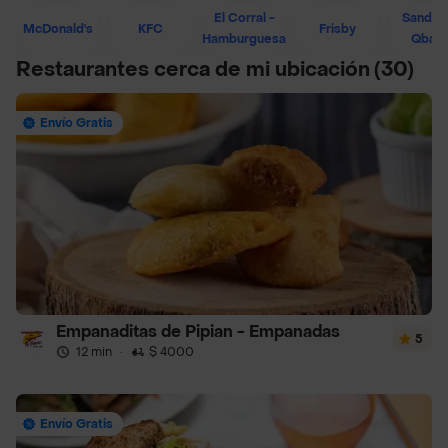
El Corral -
Sandwi
McDonald's
KFC
Frisby
Hamburguesa
Qban
Restaurantes cerca de mi ubicación
(30)
Envío Gratis
Empanaditas de Pipian - Empanadas
5
12 min
·
$ 4000
Envío Gratis