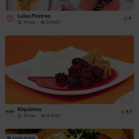
Luisa Postres
5
19 min
·
$ 5500
Riquisimo
4.7
34 min
·
$ 7000
Envío Gratis