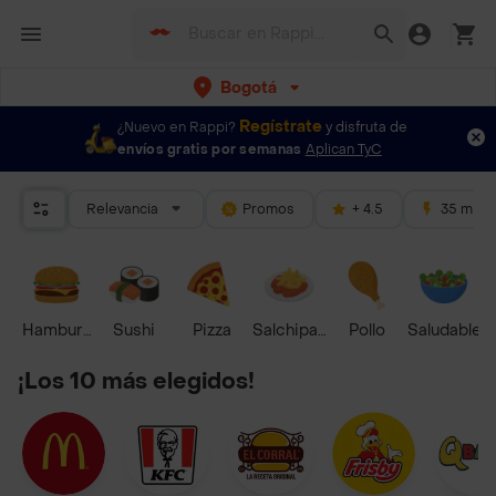
Bogotá
Regístrate
¿Nuevo en Rappi?
y disfruta de
envíos gratis por semanas
Aplican TyC
Relevancia
Promos
+ 4.5
35 mins
Hamburguesa
Sushi
Pizza
Salchipapas
Pollo
Saludable
¡Los 10 más elegidos!