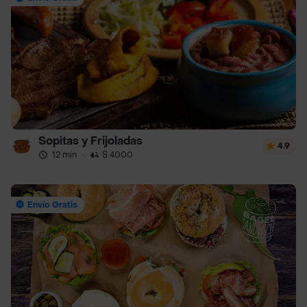
Sopitas y Frijoladas
4.9
12 min
·
$ 4000
Envío Gratis