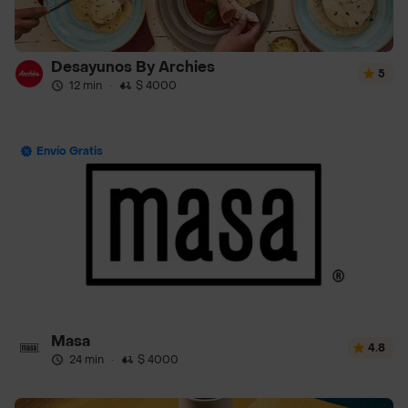
Desayunos By Archies
5
12 min
·
$ 4000
Envío Gratis
Masa
4.8
24 min
·
$ 4000