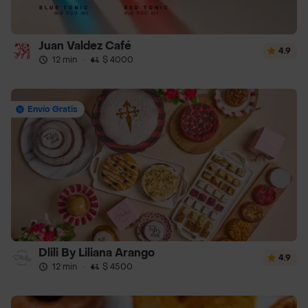
Juan Valdez Café
4.9
12 min
·
$ 4000
Envío Gratis
Dlili By Liliana Arango
4.9
12 min
·
$ 4500