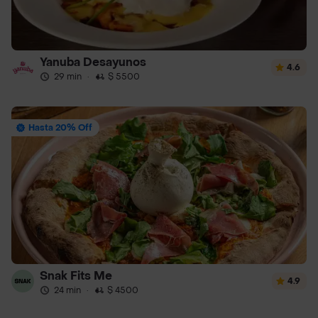
Yanuba Desayunos
4.6
29 min
·
$ 5500
Hasta 20% Off
Snak Fits Me
4.9
24 min
·
$ 4500