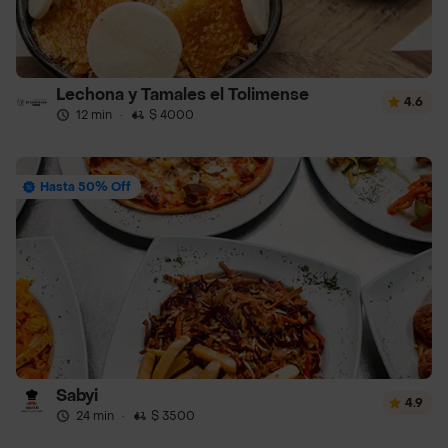
Lechona y Tamales el Tolimense
4.6
12 min
·
$ 4000
Hasta 50% Off
Sabyi
4.9
24 min
·
$ 3500