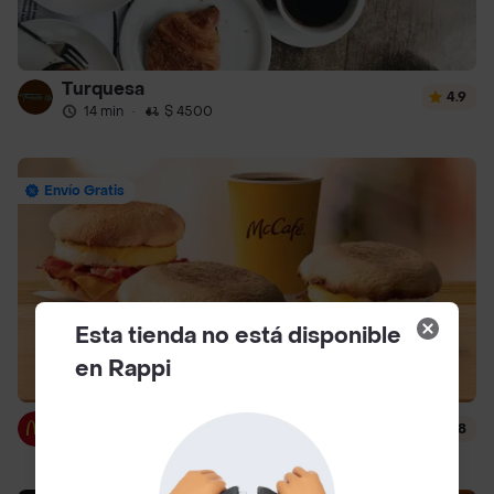
Turquesa
4.9
14 min
·
$ 4500
Envío Gratis
Esta tienda no está disponible
en Rappi
McDonald's
4.8
14 min
·
$ 3000