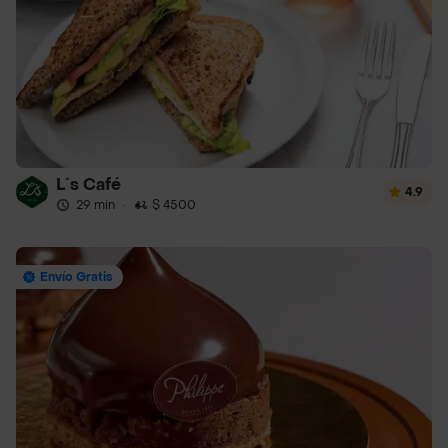
L´s Café
4.9
29 min
·
$ 4500
Envío Gratis