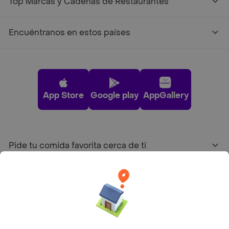
Top Marcas y Cadenas de Restaurantes
Encuéntranos en estos países
App Store
Google play
AppGallery
Pide tu comida favorita cerca de ti
Categorías
Únete a Rappi