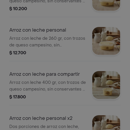
queso campesino, sin conservantes y
bajo en azúcar
$ 10.200
Arroz con leche personal
Arroz con leche de 260 gr, con trozos
de queso campesino, sin
conservantes, bajo en azúcar.
$ 12.700
Arroz con leche para compartir
Arroz con leche 400 gr, con trozos de
queso campesino, sin conservantes y
bajo en azúcar.
$ 17.800
Arroz con leche personal x2
Dos porciones de arroz con leche,