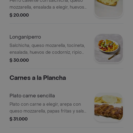
Perro caliente con salchicha, queso
mozzarella, ensalada a elegir, huevos
de codorniz, ripio de papa, salsa de
$ 20.000
tomate, mayonesa, mostaza y rosada.
Longaniperro
Salchicha, queso mozarella, tocineta,
ensalada, huevos de codorniz, ripio
de papa, salsas y papas a la francesa
$ 30.000
Carnes a la Plancha
Plato carne sencilla
Plato con carne a elegir, arepa con
queso mozzarella, papas fritas y salsa
BBQ.
$ 31.000