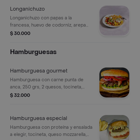
Longanichuzo
Longanichuzo con papas a la
francesa, huevo de codorniz, arepa
con queso mozzarella, ensalada y
$ 30.000
salsa BBQ.
Hamburguesas
Hamburguesa gourmet
Hamburguesa con carne punta de
anca, 250 grs, 2 quesos, tocineta,
ensalada a elegir, salsa de tomate,
$ 32.000
mayonesa, mostaza, rosada y papas a
la francesa.
Hamburguesa especial
Hamburguesa con proteína y ensalada
a elegir, tocineta, queso mozzarella,