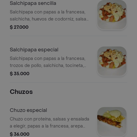
Salchipapa sencilla
Salchipapa con papas a la francesa,
salchicha, huevos de codorniz, salsa
de tomate, mayonesa, mostaza y
$ 27.000
rosada.
Salchipapa especial
Salchipapa con papas a la francesa,
trozos de pollo, salchicha, tocineta,
huevos de codorniz, queso
$ 35.000
mozzarella, salsa de tomate,
mayonesa, mostaza y rosada.
Chuzos
Chuzo especial
Chuzo con proteína, salsas y ensalada
a elegir, papas a la francesa, arepa
con queso mozzarella y salsa bbq.
$ 36.000