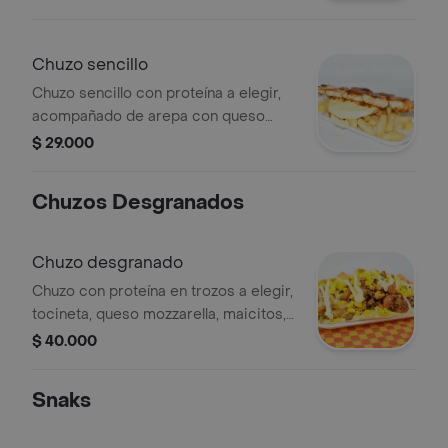
Chuzo sencillo
Chuzo sencillo con proteína a elegir,
acompañado de arepa con queso
mozzarella, papas fritas y salsa BBQ.
$ 29.000
Chuzos Desgranados
Chuzo desgranado
Chuzo con proteína en trozos a elegir,
tocineta, queso mozzarella, maicitos,
ripio de papa, lechuga, huevos de
$ 40.000
codorniz, salsa de tomate, mayonesa,
mostaza y rosada.
Snaks