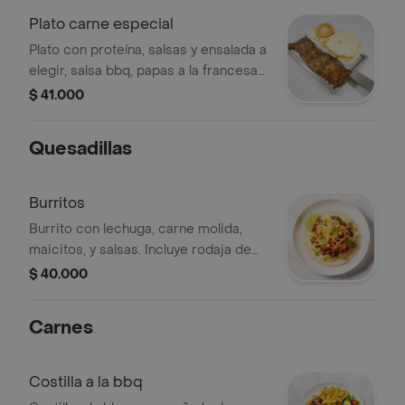
Plato carne especial
Plato con proteína, salsas y ensalada a
elegir, salsa bbq, papas a la francesa y
arepa con queso mozzarella.
$ 41.000
Quesadillas
Burritos
Burrito con lechuga, carne molida,
maicitos, y salsas. Incluye rodaja de
limón.
$ 40.000
Carnes
Costilla a la bbq