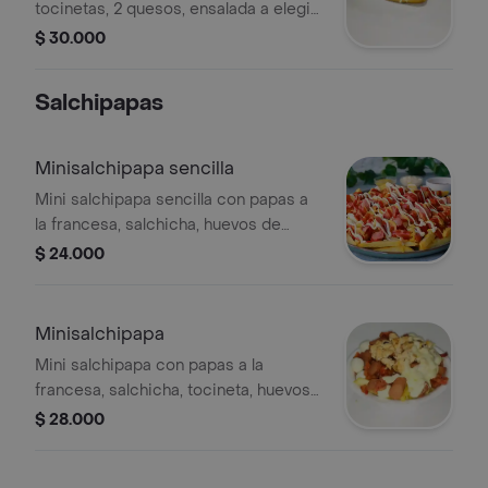
tocinetas, 2 quesos, ensalada a elegir,
huevos de codorniz, ripio de papa,
$ 30.000
salsa de tomate, mayonesa, mostaza,
rosada y papas a la francesa.
Salchipapas
Minisalchipapa sencilla
Mini salchipapa sencilla con papas a
la francesa, salchicha, huevos de
codorniz, salsa de tomate, mayonesa,
$ 24.000
mostaza y rosada.
Minisalchipapa
Mini salchipapa con papas a la
francesa, salchicha, tocineta, huevos
de codorniz, queso mozzarella, salsa
$ 28.000
de tomate, mayonesa, mostaza y
rosad.