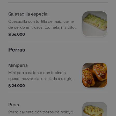
Quesadilla especial
Quesadilla con tortilla de maíz, carne
de cerdo en trozos, tocineta, maicitos
y queso mozzarella, 1 pz.
$ 36.000
Perras
Miniperra
Mini perro caliente con tocineta,
queso mozzarella, ensalada a elegir,
huevos de codorniz, ripio de papa,
$ 24.000
salsa de tomate, mayonesa, mostaza y
rosada.
Perra
Perro caliente con trozos de pollo, 2