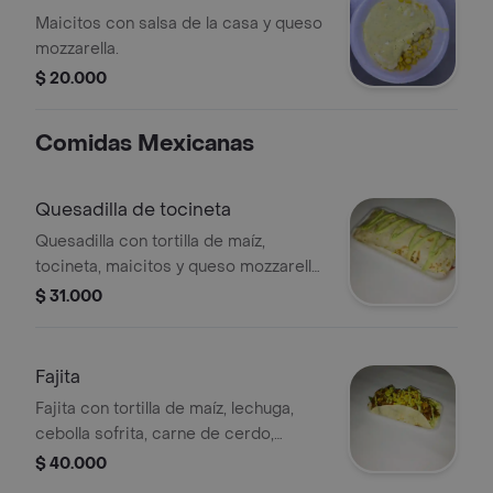
Maicitos con salsa de la casa y queso
mozzarella.
$ 20.000
Comidas Mexicanas
Quesadilla de tocineta
Quesadilla con tortilla de maíz,
tocineta, maicitos y queso mozzarella,
1 pz.
$ 31.000
Fajita
Fajita con tortilla de maíz, lechuga,
cebolla sofrita, carne de cerdo,
trozos de pollo, tocineta, maicitos,
$ 40.000
queso mozzarella y ensalada a elegir, 1