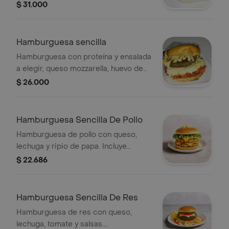
huevo de codorniz, ripio de papa,
$ 31.000
salsa de tomate, mayonesa, mostaza,
rosada y papas a la francesa.
Hamburguesa sencilla
Hamburguesa con proteína y ensalada
a elegir, queso mozzarella, huevo de
codorniz, ripio de papa, salsa de
$ 26.000
tomate, mayonesa, mostaza y rosada.
Hamburguesa Sencilla De Pollo
Hamburguesa de pollo con queso,
lechuga y ripio de papa. Incluye
salsas.
$ 22.686
Hamburguesa Sencilla De Res
Hamburguesa de res con queso,
lechuga, tomate y salsas.