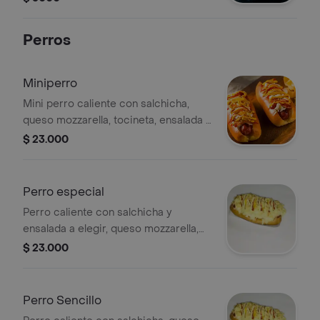
Perros
Miniperro
Mini perro caliente con salchicha,
queso mozzarella, tocineta, ensalada a
elegir, huevos de codorniz, ripio de
$ 23.000
papa, salsa de tomate, mayonesa,
mostaza y rosada.
Perro especial
Perro caliente con salchicha y
ensalada a elegir, queso mozzarella,
tocineta, huevos de codorniz, ripio de
$ 23.000
papa, salsas de tomate, mayonesa,
mostaza, rosada y papas a la
francesa.
Perro Sencillo