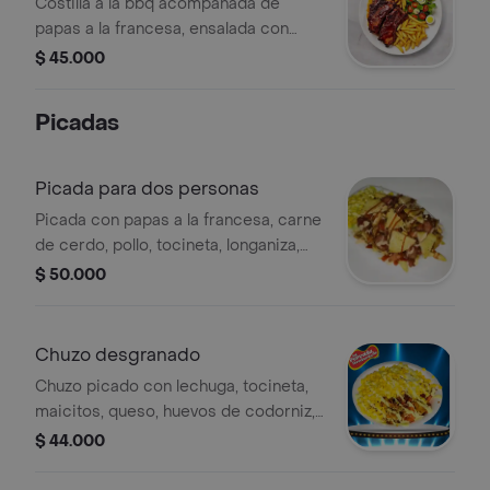
Costilla a la bbq acompañada de
papas a la francesa, ensalada con
tomate y huevos de codorniz.
$ 45.000
Picadas
Picada para dos personas
Picada con papas a la francesa, carne
de cerdo, pollo, tocineta, longaniza,
arepa con queso mozzarella, ensalada
$ 50.000
a elegir, maicitos, salsa de tomate,
mayonesa, mostaza y rosada.
Chuzo desgranado
Chuzo picado con lechuga, tocineta,
maicitos, queso, huevos de codorniz,
ripio de papa y salsas.
$ 44.000