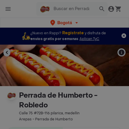
Bogotá
Regístrate
¿Nuevo en Rappi?
y disfruta de
envíos gratis por semanas
Aplican TyC
Perrada de Humberto -
Robledo
Calle 75 #72B-116 pilarica, medellin
Arepas - Perrada de Humberto