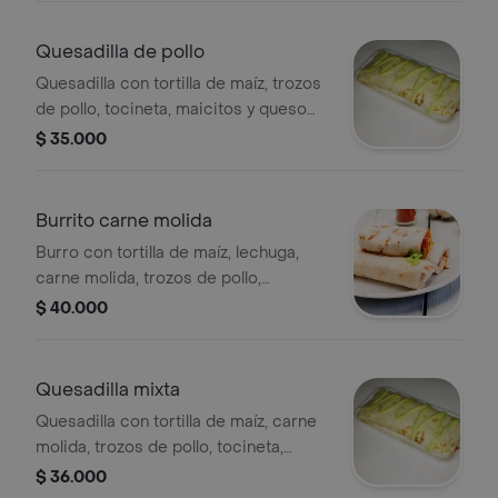
pz.
Quesadilla de pollo
Quesadilla con tortilla de maíz, trozos
de pollo, tocineta, maicitos y queso
mozzarella, 1 pz.
$ 35.000
Burrito carne molida
Burro con tortilla de maíz, lechuga,
carne molida, trozos de pollo,
tocineta, maicitos, queso mozzarella y
$ 40.000
ensalada a elegir, 1 pz.
Quesadilla mixta
Quesadilla con tortilla de maíz, carne
molida, trozos de pollo, tocineta,
maicitos y queso mozzarella, 1 pz.
$ 36.000