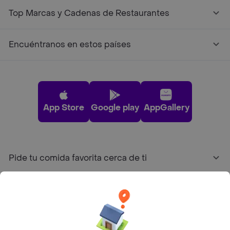
Top Marcas y Cadenas de Restaurantes
Encuéntranos en estos países
App Store
Google play
AppGallery
Pide tu comida favorita cerca de ti
Categorías
Únete a Rappi