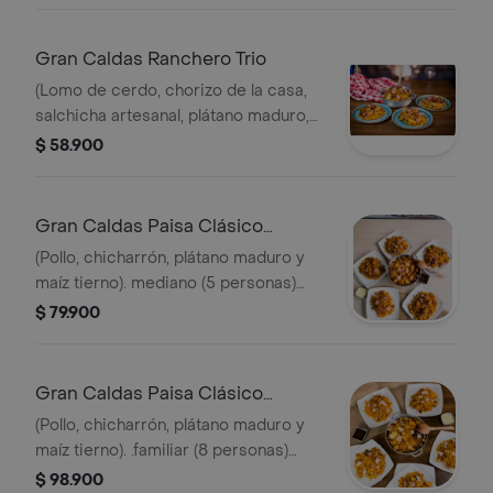
Gran Caldas Ranchero Trio
(Lomo de cerdo, chorizo de la casa,
salchicha artesanal, plátano maduro,
chicharrón y maíz tierno). trío (3
$ 58.900
personas),(1.300 gr).
Gran Caldas Paisa Clásico
Mediano
(Pollo, chicharrón, plátano maduro y
maíz tierno). mediano (5 personas)
(2.000 gr).
$ 79.900
Gran Caldas Paisa Clásico
Familiar
(Pollo, chicharrón, plátano maduro y
maíz tierno). .familiar (8 personas)
(3.000 gr).
$ 98.900