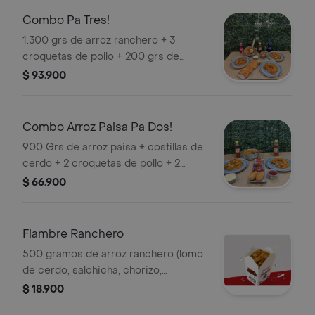
Combo Pa Tres!
1.300 grs de arroz ranchero + 3
croquetas de pollo + 200 grs de
chuleta de cerdo+ 3 gaseosas de
$ 93.900
250ml.
Combo Arroz Paisa Pa Dos!
900 Grs de arroz paisa + costillas de
cerdo + 2 croquetas de pollo + 2
gaseosa 250 ml.
$ 66.900
Fiambre Ranchero
500 gramos de arroz ranchero (lomo
de cerdo, salchicha, chorizo,
chicharrón, plátano maduro y maíz)
$ 18.900