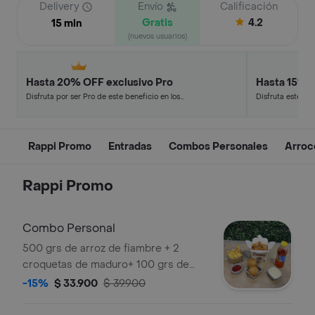
Delivery
Envío
Calificación
Gratis
4.2
15 min
(nuevos usuarios)
Hasta 20% OFF exclusivo Pro
Hasta 15% 
Disfruta por ser Pro de este beneficio en los
Disfruta este de
restaurantes y tiendas más top.
en minutos.
Rappi Promo
Entradas
Combos Personales
Arroc
Rappi Promo
Combo Personal
500 grs de arroz de fiambre + 2
croquetas de maduro+ 100 grs de
papas a la frances con 1 gasesosa
-15%
$ 33.900
$ 39.900
250 ml