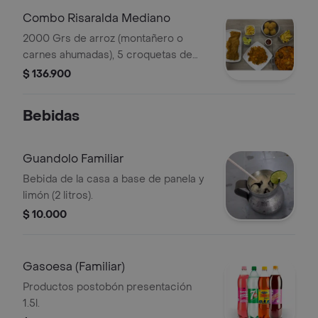
Combo Risaralda Mediano
2000 Grs de arroz (montañero o
carnes ahumadas), 5 croquetas de
maduro, 2 porciones de papa 100 grs,
$ 136.900
una chuleta de cerdo 200 grs,
guandolo 2 lt o gaseosa 1.5 lt .
Bebidas
Guandolo Familiar
Bebida de la casa a base de panela y
limón (2 litros).
$ 10.000
Gasoesa (Familiar)
Productos postobón presentación
1.5l.