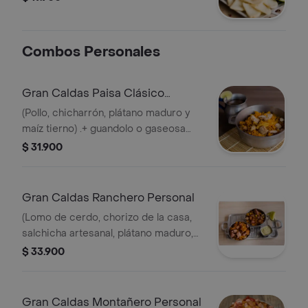
Combos Personales
Gran Caldas Paisa Clásico
Personal
(Pollo, chicharrón, plátano maduro y
maíz tierno) .+ guandolo o gaseosa
(250 ml). personal (750 gr).
$ 31.900
Gran Caldas Ranchero Personal
(Lomo de cerdo, chorizo de la casa,
salchicha artesanal, plátano maduro,
chicharrón y maíz tierno). + guandolo
$ 33.900
o gaseosa (250 ml). .personal (750 gr).
Gran Caldas Montañero Personal