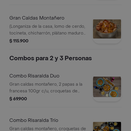
Gran Caldas Montañero
(Longaniza de la casa, lomo de cerdo,
tocineta, chicharrón, plátano maduro y
maíz tierno) 3000 gr 8 personas.
$ 115.900
Combos para 2 y 3 Personas
Combo Risaralda Duo
Gran caldas montañero, 2 papas a la
francesa 100gr c/u, croquetas de
maduro 5 und, 2 gaseosas o
$ 69.900
guandolos 250ml. duo (2 personas).
Combo Risaralda Trío
Gran caldas montañero, croquetas de