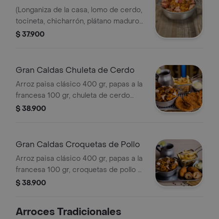
(Longaniza de la casa, lomo de cerdo,
tocineta, chicharrón, plátano maduro y
maíz tierno) + .guandolo o gaseosa
$ 37.900
(250 ml). .personal (750 gr).
Gran Caldas Chuleta de Cerdo
Arroz paisa clásico 400 gr, papas a la
francesa 100 gr, chuleta de cerdo
200 gr, guandolo o gaseosa 250 ml.
$ 38.900
Gran Caldas Croquetas de Pollo
Arroz paisa clásico 400 gr, papas a la
francesa 100 gr, croquetas de pollo 3
und rellenas de queso, tocineta,
$ 38.900
guandolo o gaseosa 250 ml.
Arroces Tradicionales