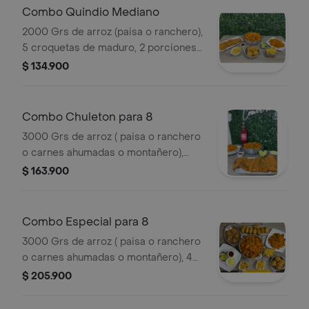
Combo Quindio Mediano
2000 Grs de arroz (paisa o ranchero),
5 croquetas de maduro, 2 porciones
de papa 100 grs, una chuleta de
$ 134.900
cerdo 200 grs, guandolo 2 lt o
gaseosa 1.5 lt .
Combo Chuleton para 8
3000 Grs de arroz ( paisa o ranchero
o carnes ahumadas o montañero),
400 grs chuleton de cerdo, guandolo
$ 163.900
2 lt o gaseosa 1.5 lt .
Combo Especial para 8
3000 Grs de arroz ( paisa o ranchero
o carnes ahumadas o montañero), 4
porciones de papa 100 grs, 10
$ 205.900
croquetas de maduro, 8 croqueras de
pollo, guandolo 2 lt o gaseosa 1.5 lt .