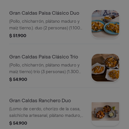
Gran Caldas Paisa Clásico Duo
(Pollo, chicharrón, plátano maduro y
maíz tierno.). duo (2 personas) (1.100
gr).
$ 51.900
Gran Caldas Paisa Clásico Trío
(Pollo, chicharrón, plátano maduro y
maíz tierno) trío (3 personas) (1.300
gr).
$ 54.900
Gran Caldas Ranchero Duo
(Lomo de cerdo, chorizo de la casa,
salchicha artesanal, plátano maduro,
chicharrón y maíz tierno) .duo (2
$ 54.900
personas) (1.100 gr).