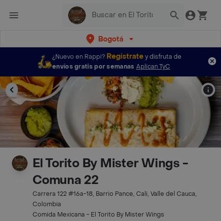
Bogotá
Regístrate
¿Nuevo en Rappi?
y disfruta de
envíos gratis por semanas
Aplican TyC
El Torito By Mister Wings -
Comuna 22
Carrera 122 #16a-18, Barrio Pance, Cali, Valle del Cauca,
Colombia
Comida Mexicana - El Torito By Mister Wings