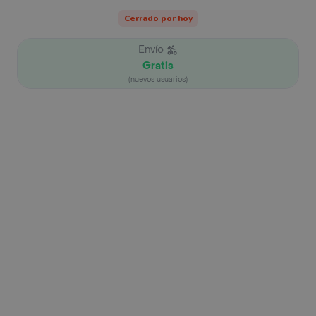
Cerrado por hoy
Envío
Gratis
(nuevos usuarios)