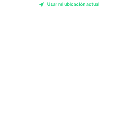
Usar mi ubicación actual
Subway
Top Marcas y Cadenas de Restaurantes
Encuéntranos en estos países
App Store
Google play
AppGallery
Pide tu comida favorita cerca de ti