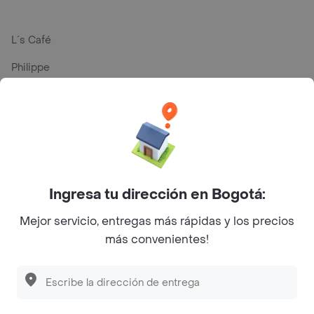
L´s Café
Philippe
Baskin Robbins
La Cesta
Mercari - Postres
Myriam Camhi Co
Ingresa tu dirección en Bogotá:
Magnifique
Mejor servicio, entregas más rápidas y los precios
Empanaditas de Pipian - Empanadas
más convenientes!
Desayunadero de la 42
Luisa Postres
Sopitas y Frijoladas