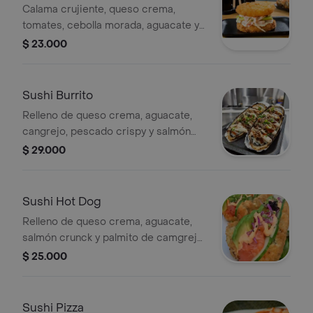
Calama crujiente, queso crema,
tomates, cebolla morada, aguacate y
salsas de la casa .
$ 23.000
Sushi Burrito
Relleno de queso crema, aguacate,
cangrejo, pescado crispy y salmón
crunck tempurizado bañado en salsa
$ 29.000
fujin y teriyaki.
Sushi Hot Dog
Relleno de queso crema, aguacate,
salmón crunck y palmito de camgrejo
con topping de ensalda dinamita.
$ 25.000
Sushi Pizza