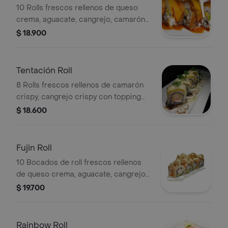
10 Rolls frescos rellenos de queso
crema, aguacate, cangrejo, camarón
crispy y topping de plátano frito.
$ 18.900
Tentación Roll
8 Rolls frescos rellenos de camarón
crispy, cangrejo crispy con topping
de plátano frito y queso fundido.
$ 18.600
Fujin Roll
10 Bocados de roll frescos rellenos
de queso crema, aguacate, cangrejo
con topping de camarón crispy con
$ 19.700
en salsa fujin.
Rainbow Roll