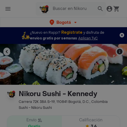
Bogotá
Regístrate
¿Nuevo en Rappi?
y disfruta de
envíos gratis por semanas
Aplican TyC
Nikoru Sushi - Kennedy
Carrera 72K 38A S-19, 110841 Bogotá, D.C., Colombia
Sushi - Nikoru Sushi
Envío
Calificación
Gratis
3.6