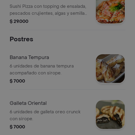
Sushi Pizza con topping de ensalada,
pescados crujientes, algas y semillas
de sésamo.
$ 29.000
Postres
Banana Tempura
6 unidades de banana tempura
acompañado con sirope.
$ 7000
Galleta Oriental
6 unidades de galleta oreo crunck
con sirope.
$ 7000