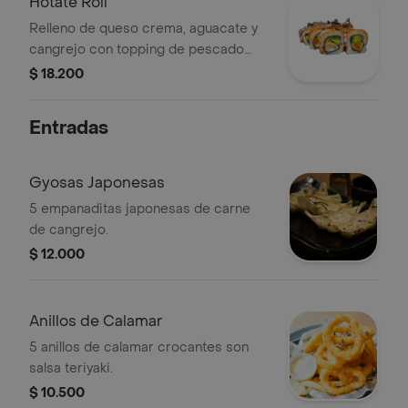
Hotate Roll
Relleno de queso crema, aguacate y
cangrejo con topping de pescado
blanco flameado bañado en salsa
$ 18.200
acevichada .
Entradas
Gyosas Japonesas
5 empanaditas japonesas de carne
de cangrejo.
$ 12.000
Anillos de Calamar
5 anillos de calamar crocantes son
salsa teriyaki.
$ 10.500