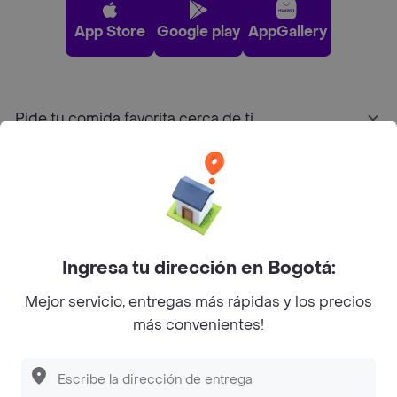
App Store
Google play
AppGallery
Pide tu comida favorita cerca de ti
Categorías
Únete a Rappi
Ingresa tu dirección en Bogotá:
Sobre Rappi
Mejor servicio, entregas más rápidas y los precios
más convenientes!
Facebook
Twitter
Instagram
©
2026
Rappi Inc. All rights reserved.