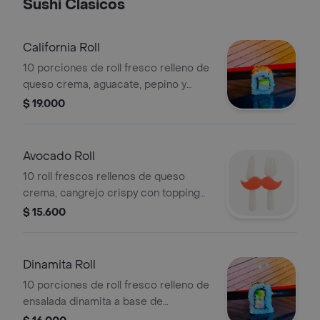
Sushi Clasicos
California Roll
10 porciones de roll fresco relleno de
queso crema, aguacate, pepino y
cangrejo.
$ 19.000
Avocado Roll
10 roll frescos rellenos de queso
crema, cangrejo crispy con topping
de aguacate con salsa teriyaki.
$ 15.600
Dinamita Roll
10 porciones de roll fresco relleno de
ensalada dinamita a base de
cangrejo, pasta dinamita y sésamo .