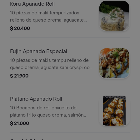
Koru Apanado Roll
10 piezas de maki tempurizados
relleno de queso crema, aguacate,
camaron crispy y cangrejo con
$ 20.400
topping de salsa de chanpiñones.
Fujin Apanado Especial
10 piezas de makis tempu relleno de
queso crema, agucate kani cryspi con
topping de camaron crunck con salsa
$ 21.900
fujin.
Plátano Apanado Roll
10 Bocados de roll envuelto de
plátano frito queso crema, salmón
crispy y cangrejo crunck con topping
$ 21.000
de ensalada dinamita (sin arroz).