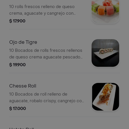
10 rolls frescos relleno de queso
crema, aguacate y cangrejo con
topping de diferentes tipos de
$ 17.900
pescados.
Ojo de Tigre
10 Bocados de rolls frescos rellenos
de queso crema aguacate pescado
blanco palmito de cangrejo.
$ 19.900
Chesse Roll
10 Bocados de roll relleno de
aguacate, robalo crispy, cangrejo con
topping de salsa especial de queso
$ 17.000
flameado con chip.