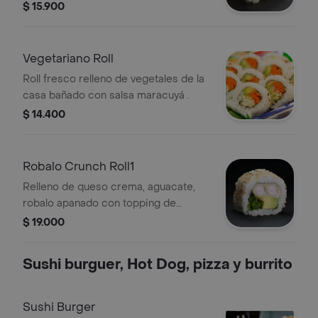
en salsa teriyaki.
$ 15.900
Vegetariano Roll
Roll fresco relleno de vegetales de la
casa bañado con salsa maracuyá .
$ 14.400
Robalo Crunch Roll1
Relleno de queso crema, aguacate,
robalo apanado con topping de
ajonjoli.
$ 19.000
Sushi burguer, Hot Dog, pizza y burrito
Sushi Burger