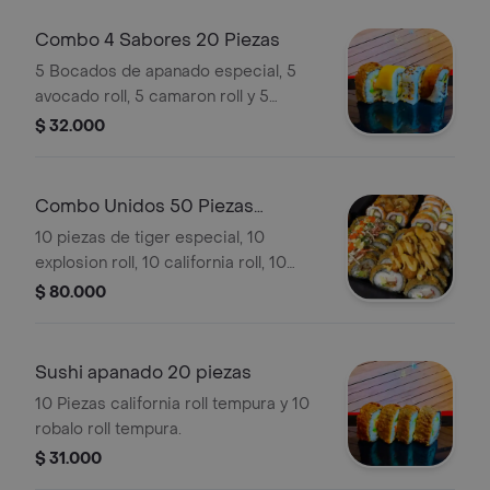
Combo 4 Sabores 20 Piezas
5 Bocados de apanado especial, 5
avocado roll, 5 camaron roll y 5
plátano roll .
$ 32.000
Combo Unidos 50 Piezas
Premiun
10 piezas de tiger especial, 10
explosion roll, 10 california roll, 10
tentacion roll, robalo tempura y
$ 80.000
palmitos crocantes.
Sushi apanado 20 piezas
10 Piezas california roll tempura y 10
robalo roll tempura.
$ 31.000