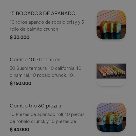
15 BOCADOS DE APANADO
10 rollos apando de robalo crisy y 5
rollo de palmito crunch
$ 30.000
Combo 100 bocados
30 Sushi tempura, 10 california, 10
dinamiral, 10 robalo crunck, 10
camaron roll 10 salmón skin, 10
$ 160.000
salmón crispy, 10 platano rol.
Combo trio 30 piezas
10 Piezas de apanado roll, 10 piezas
de robalo crunck y 10 piezas de
california roll.
$ 44.000