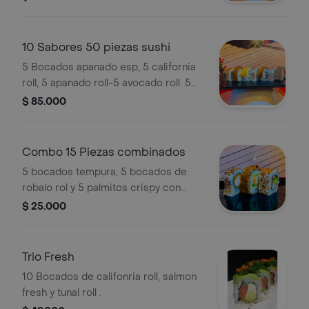
crunck, 5 platano roll y 5 camaron roll .
10 Sabores 50 piezas sushi
5 Bocados apanado esp, 5 california
roll, 5 apanado roll-5 avocado roll. 5
dinamita roll, 5 salmon skin, 5 salmon
$ 85.000
crunck, 5 platano roll 5 camaron.
Combo 15 Piezas combinados
5 bocados tempura, 5 bocados de
robalo rol y 5 palmitos crispy con
salsa
$ 25.000
Trio Fresh
10 Bocados de califonria roll, salmon
fresh y tunal roll .