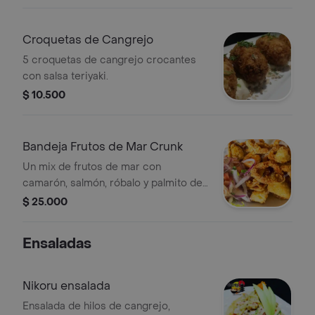
Croquetas de Cangrejo
5 croquetas de cangrejo crocantes
con salsa teriyaki.
$ 10.500
Bandeja Frutos de Mar Crunk
Un mix de frutos de mar con
camarón, salmón, róbalo y palmito de
cangrejo apanado acompañado con
$ 25.000
salsa fujin y teriyaki.
Ensaladas
Nikoru ensalada
Ensalada de hilos de cangrejo,