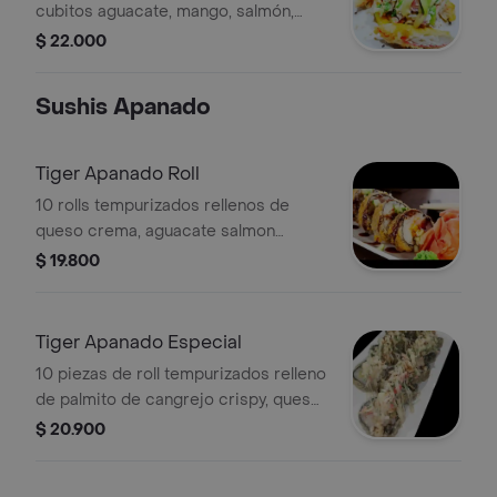
cubitos aguacate, mango, salmón,
pescado blanco y cangrejo crispy
$ 22.000
aconpañado con salsa fujin y unagui
Sushis Apanado
Tiger Apanado Roll
10 rolls tempurizados rellenos de
queso crema, aguacate salmon
crispy.
$ 19.800
Tiger Apanado Especial
10 piezas de roll tempurizados relleno
de palmito de cangrejo crispy, queso
crema y aguacate con topping de
$ 20.900
salsa dinamita.