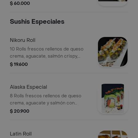
especial .
$ 60.000
Sushis Especiales
Nikoru Roll
10 Rolls frescos rellenos de queso
crema, aguacate, salmón crispy,
cangrejo con topping de mango y
$ 19.600
ensalada especial de la casa.
Alaska Especial
8 Rolls frescos rellenos de queso
crema, aguacate y salmón con
topping de wakame y masago.
$ 20.900
Latin Roll