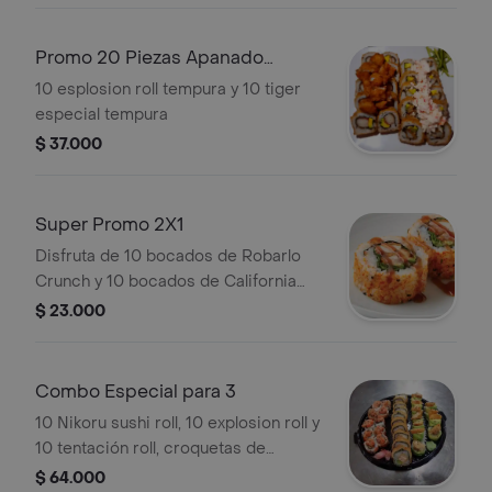
Promo 20 Piezas Apanado
Especial
10 esplosion roll tempura y 10 tiger
especial tempura
$ 37.000
Super Promo 2X1
Disfruta de 10 bocados de Robarlo
Crunch y 10 bocados de California
Roll en una oferta 2x1.
$ 23.000
Combo Especial para 3
10 Nikoru sushi roll, 10 explosion roll y
10 tentación roll, croquetas de
cangrejo 5 unidades .
$ 64.000