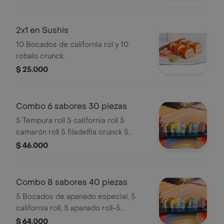
2x1 en Sushis
10 Bocados de california rol y 10
robalo crunck.
$ 25.000
Combo 6 sabores 30 piezas
5 Tempura roll 5 california roll 5
camarón roll 5 filadelfia crunck 5
avocado roll 5 plátano roll.
$ 46.000
Combo 8 sabores 40 piezas
5 Bocados de apanado especial, 5
california roll, 5 apanado roll-5
avocado roll. 5 dinamita roll, 5 salmon
$ 64.000