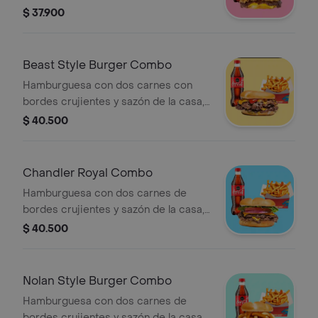
queso americano y cebolla asada
$ 37.900
sobre pan brioche invertido + papas +
bebida a elección
Beast Style Burger Combo
Hamburguesa con dos carnes con
bordes crujientes y sazón de la casa,
queso americano, pepinillos, cebolla
$ 40.500
asada, mayonesa, ketchup y mostaza
brown sobre pan brioche + papas +
bebida a elección.
Chandler Royal Combo
Hamburguesa con dos carnes de
bordes crujientes y sazón de la casa,
queso americano, mayonesa,
$ 40.500
vegetales (tomate, lechuga y cebolla),
ketchup y mostaza brown sobre pan
brioche tostado + papas + bebida a
Nolan Style Burger Combo
elección.
Hamburguesa con dos carnes de
bordes crujientes y sazón de la casa,