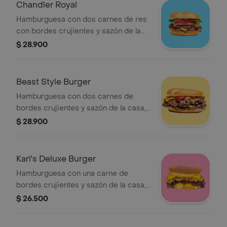
Chandler Royal
Hamburguesa con dos carnes de res
con bordes crujientes y sazón de la
casa, queso americano, mayonesa,
$ 28.900
vegetales (tomate, lechuga y cebolla),
ketchup y mostaza brown sobre pan
brioche tostado.
Beast Style Burger
Hamburguesa con dos carnes de
bordes crujientes y sazón de la casa,
queso americano, pepinillos, cebolla
$ 28.900
asada, mayonesa, ketchup y mostaza
brown sobre pan brioche tostado.
Karl's Deluxe Burger
Hamburguesa con una carne de
bordes crujientes y sazón de la casa,
queso americano y cebolla asada
$ 26.500
sobre pan brioche invertido tostado.