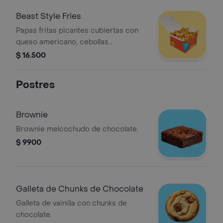
Beast Style Fries
Papas fritas picantes cubiertas con
queso americano, cebollas
caramelizadas, pepinillos, mayonesa,
$ 16.500
ketchup y mostaza.
Postres
Brownie
Brownie melcochudo de chocolate.
$ 9900
Galleta de Chunks de Chocolate
Galleta de vainilla con chunks de
chocolate.