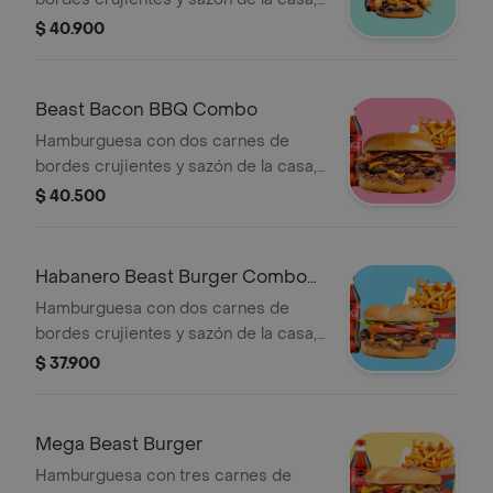
queso americano, mayonesa, ketchup,
$ 40.900
mostaza brown, tocino y papas sobre
pan brioche + papas + bebida a
elección.
Beast Bacon BBQ Combo
Hamburguesa con dos carnes de
bordes crujientes y sazón de la casa,
queso americano, Salsa BBQ, cebolla
$ 40.500
asada y tocino sobre pan brioche
tostado + papas + bebida a elección.
Habanero Beast Burger Combo
(Picante)
Hamburguesa con dos carnes de
bordes crujientes y sazón de la casa,
queso americano, Salsa Habanero
$ 37.900
(Picante) y vegetales (tomate, lechuga
y cebolla), sobre pan brioche tostado
+ papas + bebida a elección.
Mega Beast Burger
Hamburguesa con tres carnes de