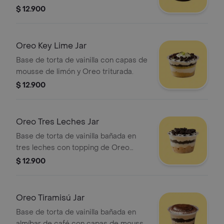
$ 12.900
Oreo Key Lime Jar
Base de torta de vainilla con capas de
mousse de limón y Oreo triturada.
$ 12.900
Oreo Tres Leches Jar
Base de torta de vainilla bañada en
tres leches con topping de Oreo
triturada.
$ 12.900
Oreo Tiramisú Jar
Base de torta de vainilla bañada en
almíbar de café con capas de mousse