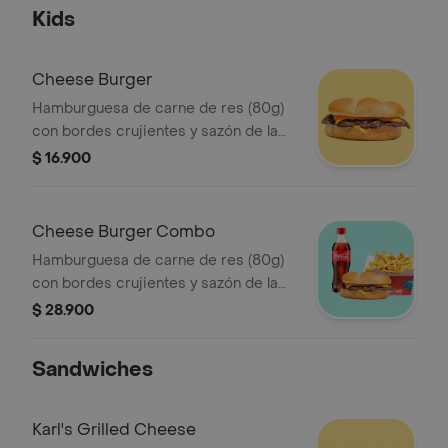
brioche tostado.
Kids
Cheese Burger
Hamburguesa de carne de res (80g)
con bordes crujientes y sazón de la
casa ketchup, mayonesa y queso
$ 16.900
americano sobre pan brioche
tostado.
Cheese Burger Combo
Hamburguesa de carne de res (80g)
con bordes crujientes y sazón de la
casa ketchup, mayonesa y queso
$ 28.900
americano sobre pan brioche tostado
+ papas + bebida a elección.
Sandwiches
Karl's Grilled Cheese