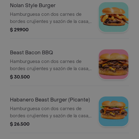
Nolan Style Burger
Hamburguesa con dos carnes de
bordes crujientes y sazón de la casa,
queso americano, mayonesa, ketchup,
$ 29.900
mostaza brown, tocino y papas sobre
pan brioche tostado.
Beast Bacon BBQ
Hamburguesa con dos carnes de
bordes crujientes y sazón de la casa,
queso americano, Salsa BBQ, cebolla
$ 30.500
asada y tocino sobre pan brioche
tostado.
Habanero Beast Burger (Picante)
Hamburguesa con dos carnes de
bordes crujientes y sazón de la casa,
queso americano, Salsa Habanero
$ 26.500
(Picante) y vegetales (tomate, lechuga
y cebolla), sobre pan brioche tostado.