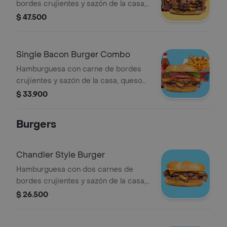
bordes crujientes y sazón de la casa,
queso americano, cebolla asada,
$ 47.500
pepinillos, mayonesa, ketchup y
mostaza brown sobre pan brioche
tostado + papas + bebida a elección.
Single Bacon Burger Combo
Hamburguesa con carne de bordes
crujientes y sazón de la casa, queso
americano, bacon y vegetales
$ 33.900
(tomate, lechuga y cebolla), sobre pan
brioche tostado + papas + bebida a
Burgers
elección.
Chandler Style Burger
Hamburguesa con dos carnes de
bordes crujientes y sazón de la casa,
queso americano, mayonesa, ketchup
$ 26.500
y mostaza brown sobre pan brioche
tostado.