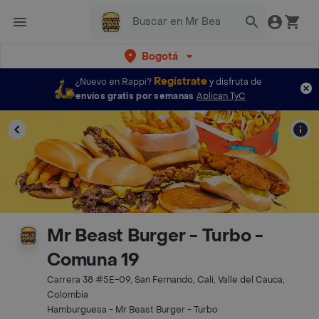
Bogotá
Regístrate
¿Nuevo en Rappi?
y disfruta de
envíos gratis por semanas
Aplican TyC
Mr Beast Burger - Turbo -
Comuna 19
Carrera 38 #5E-09, San Fernando, Cali, Valle del Cauca,
Colombia
Hamburguesa - Mr Beast Burger - Turbo