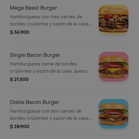
Mega Beast Burger
Hamburguesa con tres carnes de
bordes crujientes y sazón de la casa,
queso americano, cebolla asada,
$ 36.900
pepinillos, mayonesa, ketchup y
mostaza brown sobre pan brioche
tostado.
Single Bacon Burger
Hamburguesa carne de bordes
crujientes y sazón de la casa, queso
americano, bacon y vegetales
$ 21.500
(tomate, lechuga y cebolla), sobre pan
brioche tostado.
Doble Bacon Burger
Hamburguesa con dos carnes de
bordes crujientes y sazón de la casa,
queso americano, bacon y vegetales
$ 28.900
(tomate, lechuga y cebolla), sobre pan