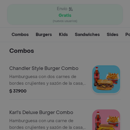
Envío
Gratis
(nuevos usuarios)
Combos
Burgers
Kids
Sandwiches
Sides
Po
Combos
Chandler Style Burger Combo
Hamburguesa con dos carnes de
bordes crujientes y sazón de la casa,
queso americano, mayonesa, ketchup
$ 37.900
y mostaza brown sobre pan brioche +
papas + bebida a elección.
Karl's Deluxe Burger Combo
Hamburguesa con una carne de
bordes crujientes y sazón de la casa,