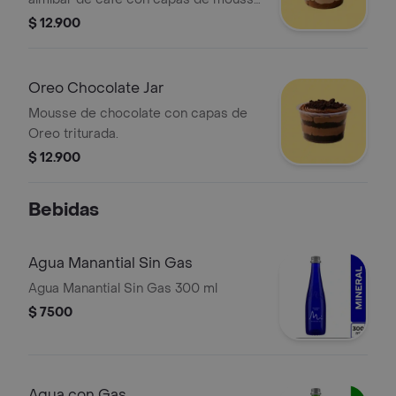
de tiramisú y Oreo.
$ 12.900
Oreo Chocolate Jar
Mousse de chocolate con capas de
Oreo triturada.
$ 12.900
Bebidas
Agua Manantial Sin Gas
Agua Manantial Sin Gas 300 ml
$ 7500
Agua con Gas