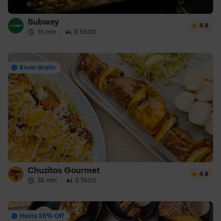
Subway
4.8
15 min
·
$ 5500
Envío Gratis
Chuzitos Gourmet
4.8
35 min
·
$ 7500
Hasta 55% Off