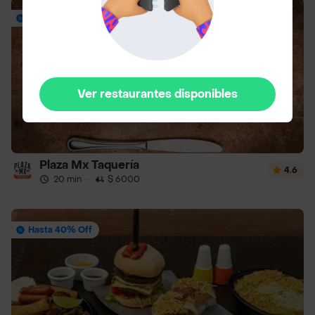
Envío Gratis
Ver restaurantes disponibles
Plaza Mx Taquería
4.6
20 min
·
$ 6000
Hasta 40% Off