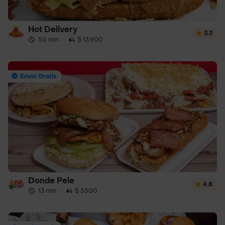
Hot Delivery
3.3
50 min
·
$ 13.900
Envío Gratis
Donde Pele
4.8
13 min
·
$ 5500