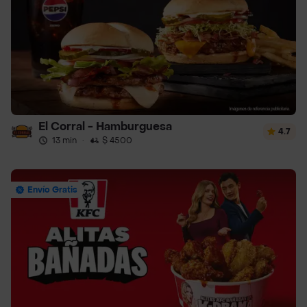
El Corral - Hamburguesa
4.7
13 min
·
$ 4500
Envío Gratis