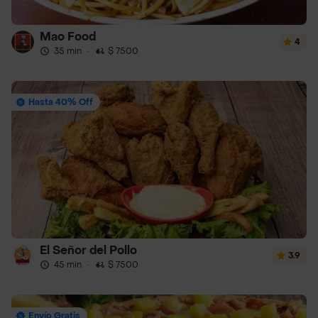
Mao Food
4
35 min
·
$ 7500
Hasta 40% Off
El Señor del Pollo
3.9
45 min
·
$ 7500
Envío Gratis