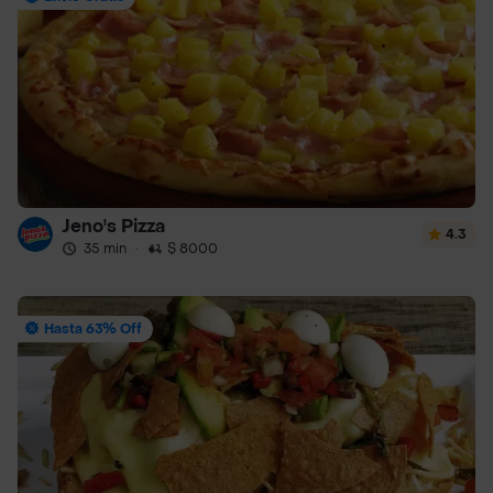
Jeno's Pizza
4.3
35 min
·
$ 8000
Hasta 63% Off