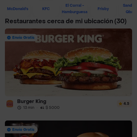
El Corral -
Sandwi
McDonald's
KFC
Frisby
Hamburguesa
Qban
Restaurantes cerca de mi ubicación
(30)
Envío Gratis
Burger King
4.5
13 min
·
$ 5000
Envío Gratis