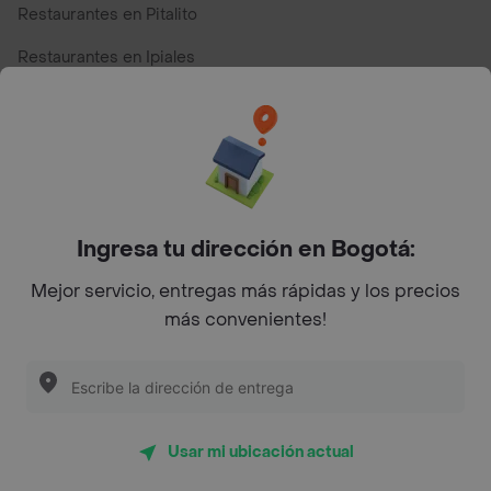
Restaurantes en Pitalito
Restaurantes en Ipiales
Restaurantes en San Andres
Restaurantes cerca de mi para pedir Comida a Domicilio -
Top Marcas y Cadenas de Restaurantes
Ingresa tu dirección en Bogotá:
Encuéntranos en estos países
Mejor servicio, entregas más rápidas y los precios
más convenientes!
App Store
Google play
AppGallery
Usar mi ubicación actual