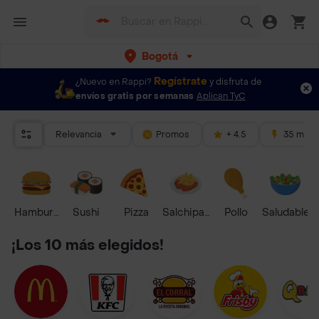
Bogotá
Regístrate
¿Nuevo en Rappi?
y disfruta de
envíos gratis por semanas
Aplican TyC
Relevancia
Promos
+ 4.5
35 mins
Hamburguesa
Sushi
Pizza
Salchipapas
Pollo
Saludable
¡Los 10 más elegidos!