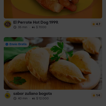
El Perrote Hot Dog 1999.
4.7
35 min
·
$ 7000
Envío Gratis
sabor zuliano bogota
1.4
40 min
·
$ 12.000