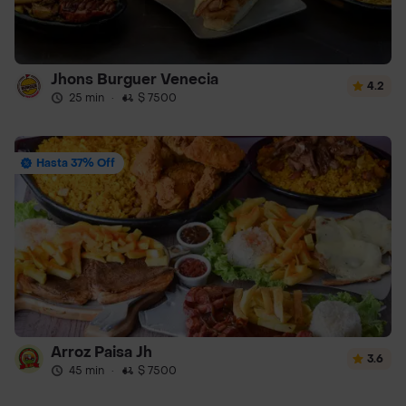
Jhons Burguer Venecia
4.2
25 min
·
$ 7500
Hasta 37% Off
Arroz Paisa Jh
3.6
45 min
·
$ 7500