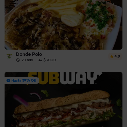
Donde Polo
4.8
20 min
·
$ 7000
Hasta 39% Off