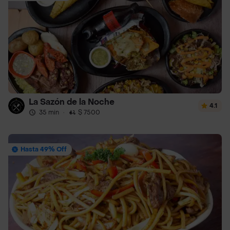
La Sazón de la Noche
4.1
35 min
·
$ 7500
Hasta 49% Off