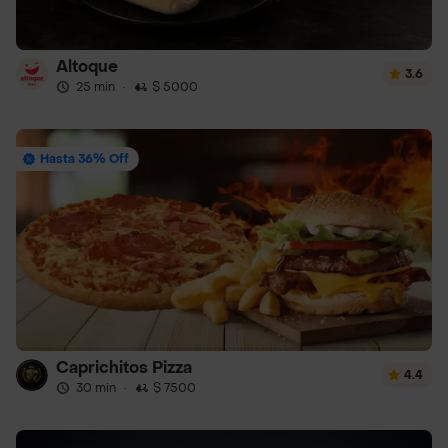
Altoque
3.6
25 min
·
$ 5000
Hasta 36% Off
Caprichitos Pizza
4.4
30 min
·
$ 7500