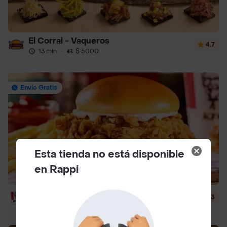
El Corral - Vaqueros
4.7
13 min
·
$ 5000
Envío Gratis
Esta tienda no está disponible
en Rappi
Kfc Hamburguesas
4.3
15 min
·
$ 5000