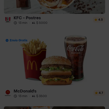
KFC - Postres
4.5
13 min
·
$ 5000
Envío Gratis
McDonald's
4.7
13 min
·
$ 3500