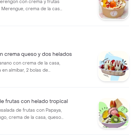
erengon con crema y frutas
, Merengue, crema de la casa,
 gr c/u), chantilly, 1 topping, 1
do. El helado se envia en vasito
no afectar la textura del
n crema queso y dos helados
anano con crema de la casa,
 en almíbar, 2 bolas de
za, fresa y salsa. el helado se
vase aparte para no afectar el
 el transporte.
e frutas con helado tropical
nsalada de frutas con Papaya,
go, crema de la casa, queso,
ibar, helado, manzana, cereza,
, uva, galleta y salsa. El helado
 envase aparte para no afectar