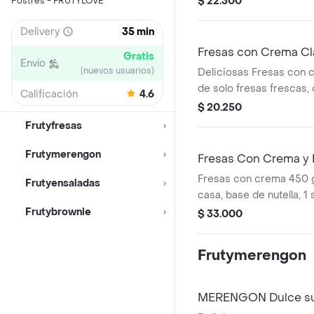
$ 22.300
Postres - FRUTYLOVE
barquillo.
Delivery
35 min
Fresas con Crema Cl
Gratis
Envío
(nuevos usuarios)
Deliciosas Fresas con 
de solo fresas frescas,
Calificación
4.6
1 salsa, chantilly, topping
$ 20.250
Frutyfresas
Frutymerengon
Fresas Con Crema y 
Fresas con crema 450 g
Frutyensaladas
casa, base de nutella, 1 
chantilly, 1 barquillo. h
Frutybrownie
$ 33.000
aparte. producto artesan
helado pueden suavizars
Frutymerengon
transporte. no se acept
por textura o presentaci
producto.
MERENGON Dulce sus