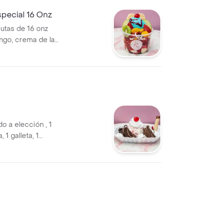
n el transporte.
el producto.
special 16 Onz
rutas de 16 onz
ngo, crema de la
mibar, helado,
urazno, uva,
o se envia en
fectar el
o a elección , 1
 1 galleta, 1
helado se envia en
fectar el