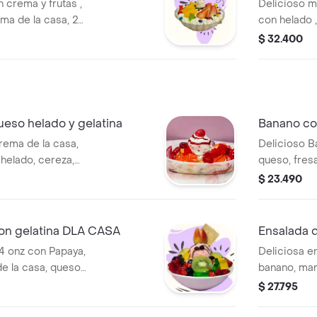
24onz
 crema y frutas ,
Delicioso m
ma de la casa, 2
con helado 
llí, 1 topping 1
3 frutas (100
$ 32.400
salsa , hela
aparte para 
merengue.
eso helado y gelatina
Banano co
rema de la casa,
Delicioso B
 helado, cereza,
queso, fresa
.
helado, cere
$ 23.490
envia en en
producto en
con gelatina DLA CASA
Ensalada d
4 onz con Papaya,
Deliciosa e
e la casa, queso,
banano, man
, manzana, cereza,
fresa en alm
$ 27.795
a, gelatina y salsa.
kiwi, durazno
nvase aparte para
se envia en