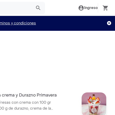
Ingreso
minos y condiciones
n crema y Durazno Primavera
Fresas con crema con 100 gr
100 g de durazno, crema de la
 a elección, chantillí, 1