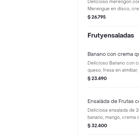
Delicioso merengon con
Merengue en disco, cre
frutas (100 gr c/u), chanti
$ 26.795
salsa.
Frutyensaladas
Banano con crema qu
Delicioso Banano con c
queso, fresa en almíbar,
durazno, gelatina y salsa
$ 23.490
Ensaláda de Frutas 
Deliciosa ensalada de 2
banano, mango, crema d
fresa en almibar, helado
$ 32.400
kiwi, durazno, uva, gallet
El helado se envia en e