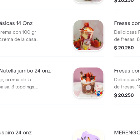
$ 20.250
toppings a 
ásicas 14 Onz
Fresas co
crema con 100 gr
Deliciosas 
 crema de la casa,
de fresas, 
, 1 barquillo.
casa, 1 salsa
$ 20.250
toppings a 
Nutella jumbo 24 onz
Fresas co
r, crema de la
Deliciosas 
salsa, 3 toppings,
de fresas, 
elado se empaca
casa, 1 salsa
$ 20.250
al, la crema y el
toppings a 
e durante el
an devoluciones
on natural del
piro 24 onz
MERENGON