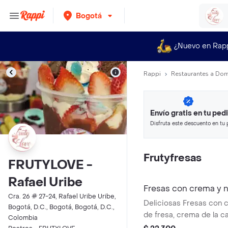
Bogotá
¿Nuevo en Rap
Rappi
Restaurantes a Dom
Envío gratis en tu ped
Disfruta este descuento en tu 
en minutos.
Frutyfresas
FRUTYLOVE -
Rafael Uribe
Fresas con crema y n
Cra. 26 # 27-24, Rafael Uribe Uribe,
Deliciosas Fresas con 
Bogotá, D.C., Bogotá, Bogotá, D.C.,
de fresa, crema de la c
Colombia
nutella, 1 salsa, chantillí,