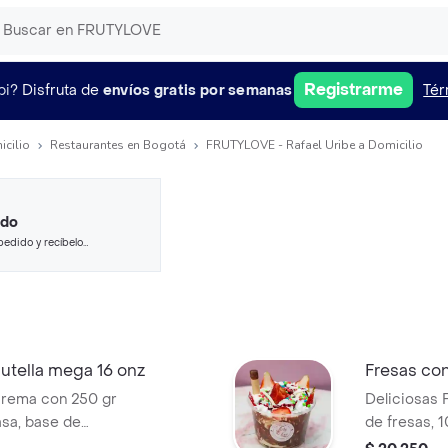
Registrarme
pi?
Disfruta de
envíos gratis por semanas
Tér
icilio
Restaurantes en Bogotá
FRUTYLOVE - Rafael Uribe a Domicilio
ido
pedido y recíbelo
utella mega 16 onz
Fresas co
crema con 250 gr
Deliciosas 
asa, base de
de fresas, 
 2 topping, 1
casa, 1 salsa