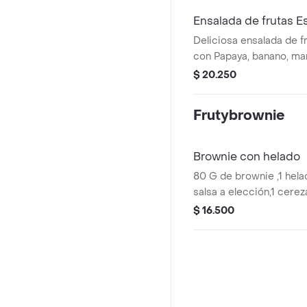
no afectar el producto e
Ensalada de frutas E
Deliciosa ensalada de f
con Papaya, banano, ma
casa, queso, fresa en al
$ 20.250
manzana, cereza, kiwi, d
galleta, y salsa. El helad
Frutybrownie
envase aparte para no a
producto.
Brownie con helado
80 G de brownie ,1 helad
salsa a elección,1 cereza,
barquillo, chispitas. El 
$ 16.500
envase aparte para no a
producto.