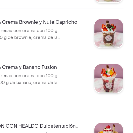
elección.
n Crema Brownie y NutelCapricho
Fresas con crema con 100 g
80 g de brownie, crema de la
 a elección, chantillí, 1
elección
n Crema y Banano Fusion
Fresas con crema con 100 g
100 g de banano, crema de la
 a elección, chantillí, 1
elección.
 CON HEALDO Dulcetentación