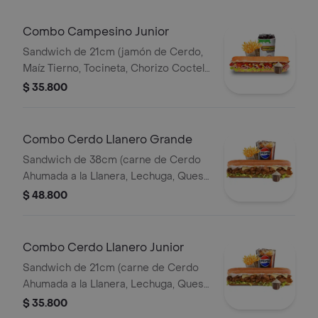
Combo Campesino Junior
Sandwich de 21cm (jamón de Cerdo,
Maíz Tierno, Tocineta, Chorizo Coctel,
Lechuga, Queso Mozzarella y Salsa de
$ 35.800
Ajo) Papa Francesa 140gr Pet400ml.
Combo Cerdo Llanero Grande
Sandwich de 38cm (carne de Cerdo
Ahumada a la Llanera, Lechuga, Queso
Mozzarella y Salsa de Ajo) Papa
$ 48.800
Francesa 140gr Pet400ml.
Combo Cerdo Llanero Junior
Sandwich de 21cm (carne de Cerdo
Ahumada a la Llanera, Lechuga, Queso
Mozzarella y Salsa de Ajo) Papa
$ 35.800
Francesa 140gr Pet400ml.