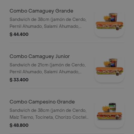
Combo Camaguey Grande
Sandwich de 38cm (jamón de Cerdo,
Pernil Ahumado, Salami Ahumado,
Tomate, Pepinillos Agridulces, Queso
$ 44.400
Mozzarella) Papa Francesa 140gr
Pet400ml.
Combo Camaguey Junior
Sandwich de 21cm (jamón de Cerdo,
Pernil Ahumado, Salami Ahumado,
Tomate, Pepinillos Agridulces, Queso
$ 33.400
Mozzarella) Papa Francesa 140gr
Pet400ml.
Combo Campesino Grande
Sandwich de 38cm (jamón de Cerdo,
Maíz Tierno, Tocineta, Chorizo Coctel,
Lechuga, Queso Mozzarella y Salsa de
$ 48.800
Ajo) Papa Francesa 140gr Pet400ml.