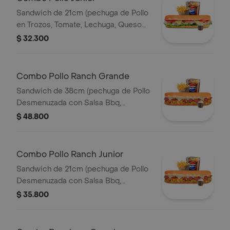
Sandwich de 21cm (pechuga de Pollo
en Trozos, Tomate, Lechuga, Queso
Mozzarella y Mayonesa) Papa
$ 32.300
Francesa 140gr Pet400ml.
Combo Pollo Ranch Grande
Sandwich de 38cm (pechuga de Pollo
Desmenuzada con Salsa Bbq,
Tocineta, Maiz Tierno, Lechuga,
$ 48.800
Queso Mozzarella y Salsa de Ajo)
Papa Francesa 140gr Pet400ml.
Combo Pollo Ranch Junior
Sandwich de 21cm (pechuga de Pollo
Desmenuzada con Salsa Bbq,
Tocineta, Maiz Tierno, Lechuga,
$ 35.800
Queso Mozzarella y Salsa de Ajo)
Papa Francesa 140gr Pet400ml.