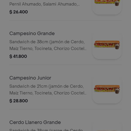
Pernil Ahumado, Salami Ahumado,
Tomate, Pepinillos Agridulces, Queso
$ 26.400
Mozzarella).
Campesino Grande
Sandwich de 38cm (jamón de Cerdo,
Maíz Tierno, Tocineta, Chorizo Coctel,
Lechuga, Queso Mozzarella y Salsa de
$ 41.800
Ajo).
Campesino Junior
Sandwich de 21cm (jamón de Cerdo,
Maíz Tierno, Tocineta, Chorizo Coctel,
Lechuga, Queso Mozzarella y Salsa de
$ 28.800
Ajo).
Cerdo Llanero Grande
Sandwich de 38cm (carne de Cerdo