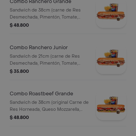
Combo Ranchero Grande
Sandwich de 38cm (carne de Res
Desmechada, Pimentón, Tomate,
Tocineta, Lechuga, Queso Mozzarella,
$ 48.800
Salsa BBQ y Salsa de Ajo) Papa
Francesa 140gr Pet400ml.
Combo Ranchero Junior
Sandwich de 21cm (carne de Res
Desmechada, Pimentón, Tomate,
Tocineta, Lechuga, Queso Mozzarella,
$ 35.800
Salsa BBQ y Salsa de Ajo) Papa
Francesa 140gr Pet400ml.
Combo Roastbeef Grande
Sandwich de 38cm (original Carne de
Res Horneada, Queso Mozzarella,
Tomate, Lechuga, Salsa BBQ y Salsa
$ 48.800
de Ajo) Papa Francesa 140gr
Pet400ml.