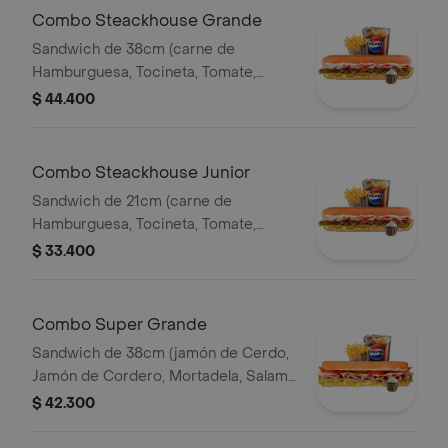
Pet400ml.
Combo Steackhouse Grande
Sandwich de 38cm (carne de
Hamburguesa, Tocineta, Tomate,
Lechuga, Pepinillos, Queso Mozzarella
$ 44.400
y Salsa de Ajo) Papa Francesa 140gr
Pet400ml.
Combo Steackhouse Junior
Sandwich de 21cm (carne de
Hamburguesa, Tocineta, Tomate,
Lechuga, Pepinillos, Queso Mozzarella
$ 33.400
y Salsa de Ajo) Papa Francesa 140gr
Pet400ml.
Combo Super Grande
Sandwich de 38cm (jamón de Cerdo,
Jamón de Cordero, Mortadela, Salami
Ahumado, Queso Mozzarella, Tomate,
$ 42.300
Lechuga y Salsa de Ajo) Papa
Francesa 140gr Pet400ml.