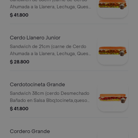
Ahumada a la Llanera, Lechuga, Queso
Mozzarella y Salsa de Ajo).
$ 41.800
Cerdo Llanero Junior
Sandwich de 21cm (carne de Cerdo
Ahumada a la Llanera, Lechuga, Queso
Mozzarella y Salsa de Ajo).
$ 28.800
Cerdotocineta Grande
Sandwich 38cm (cerdo Desmechado
Bañado en Salsa Bbq,tocineta,queso
Mozzarella,tomate,lechuga y Salsa de
$ 41.800
Ajo).
Cordero Grande