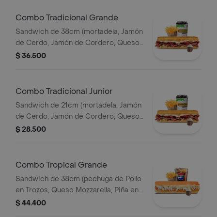
Combo Tradicional Grande
Sandwich de 38cm (mortadela, Jamón
de Cerdo, Jamón de Cordero, Queso
Mozzarella, Lechuga, y Salsa de Ajo)
$ 36.500
Papa Francesa 140gr Pet400ml.
Combo Tradicional Junior
Sandwich de 21cm (mortadela, Jamón
de Cerdo, Jamón de Cordero, Queso
Mozzarella, Lechuga, y Salsa de Ajo)
$ 28.500
Papa Francesa 140gr Pet400ml.
Combo Tropical Grande
Sandwich de 38cm (pechuga de Pollo
en Trozos, Queso Mozzarella, Piña en
Trozos y Salsa de Ajo) Papa Francesa
$ 44.400
140gr Pet400ml.