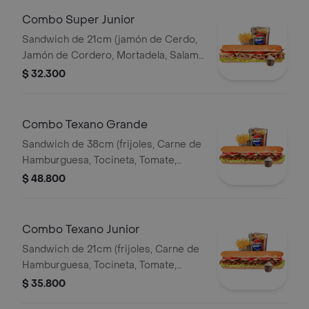
Combo Super Junior
Sandwich de 21cm (jamón de Cerdo,
Jamón de Cordero, Mortadela, Salami
Ahumado, Queso Mozzarella, Tomate,
$ 32.300
Lechuga y Salsa de Ajo) Papa
Francesa 140gr Pet400ml.
Combo Texano Grande
Sandwich de 38cm (frijoles, Carne de
Hamburguesa, Tocineta, Tomate,
Lechuga, Queso Mozzarella y Salsa de
$ 48.800
Ajo) Papa Francesa 140gr Pet400ml.
Combo Texano Junior
Sandwich de 21cm (frijoles, Carne de
Hamburguesa, Tocineta, Tomate,
Lechuga, Queso Mozzarella y Salsa de
$ 35.800
Ajo) Papa Francesa 140gr Pet400ml.