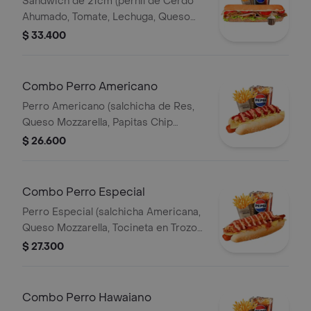
Sandwich de 21cm (pernil de Cerdo
Ahumado, Tomate, Lechuga, Queso
Mozzarella y Salsa de Ajo) Papa
$ 33.400
Francesa 140gr Pet400ml.
Combo Perro Americano
Perro Americano (salchicha de Res,
Queso Mozzarella, Papitas Chip
Trituradas, Cebolla, Salsa Roja, Salsa
$ 26.600
Rosada y Salsa de Piña) Papas 140gr
Pet 400ml.
Combo Perro Especial
Perro Especial (salchicha Americana,
Queso Mozzarella, Tocineta en Trozos,
Papitas Chips Trituradas, Salsa Roja y
$ 27.300
Salsa Rosada) Papas 140gr Pet
400ml.
Combo Perro Hawaiano