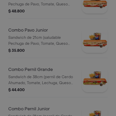
Pechuga de Pavo, Tomate, Queso
Mozzarella, Lechuga y Salsa de Ajo)
$ 48.800
Papa Francesa 140gr Pet400ml.
Combo Pavo Junior
Sandwich de 21cm (saludable
Pechuga de Pavo, Tomate, Queso
Mozzarella, Lechuga y Salsa de Ajo)
$ 35.800
Papa Francesa 140gr Pet400ml.
Combo Pernil Grande
Sandwich de 38cm (pernil de Cerdo
Ahumado, Tomate, Lechuga, Queso
Mozzarella y Salsa de Ajo) Papa
$ 44.400
Francesa 140gr Pet400ml.
Combo Pernil Junior