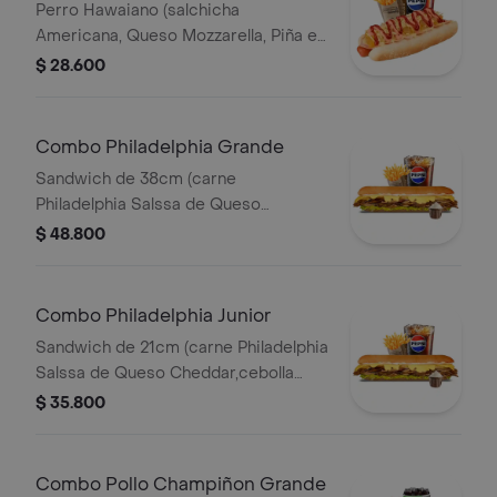
Perro Hawaiano (salchicha
Americana, Queso Mozzarella, Piña en
Trozos, Jamón, Papitas Chips
$ 28.600
Trituradas, Salsa Roja y Salsa Rosada)
Papas 140gr Pet 400ml.
Combo Philadelphia Grande
Sandwich de 38cm (carne
Philadelphia Salssa de Queso
Cheddar,cebolla Caramelizada,queso
$ 48.800
Amarillo,lechuga Fresca y Salsa de
Ajo) Papa Francesa 140gr Pet400ml.
Combo Philadelphia Junior
Sandwich de 21cm (carne Philadelphia
Salssa de Queso Cheddar,cebolla
Caramelizada,queso Amarillo,lechuga
$ 35.800
Fresca y Salsa de Ajo) Papa Francesa
140gr Pet400ml.
Combo Pollo Champiñon Grande