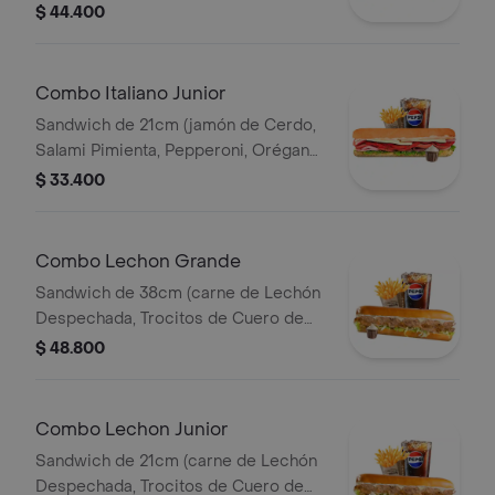
Queso Parmesano, Queso Mozzarella,
$ 44.400
Lechuga y Salsa de Ajo) Papa
Francesa 140gr Pet400ml.
Combo Italiano Junior
Sandwich de 21cm (jamón de Cerdo,
Salami Pimienta, Pepperoni, Orégano,
Queso Parmesano, Queso Mozzarella,
$ 33.400
Lechuga y Salsa de Ajo) Papa
Francesa 140gr Pet400ml.
Combo Lechon Grande
Sandwich de 38cm (carne de Lechón
Despechada, Trocitos de Cuero de
Lechón, Queso Mozzarella, Lechuga y
$ 48.800
Salsa de Ajo) Papa Francesa 140gr
Pet400ml.
Combo Lechon Junior
Sandwich de 21cm (carne de Lechón
Despechada, Trocitos de Cuero de