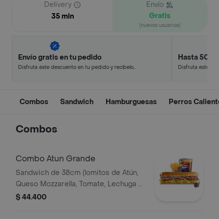
Delivery
Envío
Gratis
35 min
(nuevos usuarios)
Envío gratis en tu pedido
Hasta 50% 
Disfruta este descuento en tu pedido y recíbelo
Disfruta este de
en minutos.
en minutos.
Combos
Sandwich
Hamburguesas
Perros Calien
Combos
Combo Atun Grande
Sandwich de 38cm (lomitos de Atún,
Queso Mozzarella, Tomate, Lechuga y
Mayonesa Real) Papa Francesa 140gr
$ 44.400
Pet400ml.