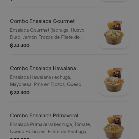
Papa Francesa 140gr Pet400ml.
Combo Ensalada Gourmet
Ensalada Gourmet (lechuga, Huevo
Duro, Jamón, Trozos de Filete de
Pechuga, Queso Holandés, Arvejas,
$ 33.300
Maíz Tierno, Salsa Showy y Queso
Parmesano) Papas 140gr Pet400ml.
Combo Ensalada Hawaiana
Ensalada Hawaiana (lechuga,
Mayonesa, Piña en Trozos, Queso
Holandés, Jamón y Pollo) Papas 140gr
$ 33.300
Pet 400ml.
Combo Ensalada Primaveral
Ensalada Primaveral (lechuga, Tomate,
Queso Holandés, Filete de Pechuga,
Crutones de Pan, Salsa Showy y