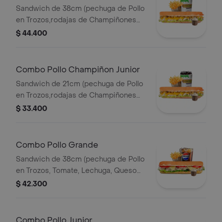
Sandwich de 38cm (pechuga de Pollo
en Trozos,rodajas de Champiñones
Salteados,lechuga,queso Amarillo y
$ 44.400
Salsa de Ajo) Papa Francesa 140gr
Pet400ml.
Combo Pollo Champiñon Junior
Sandwich de 21cm (pechuga de Pollo
en Trozos,rodajas de Champiñones
Salteados,lechuga,queso Amarillo y
$ 33.400
Salsa de Ajo) Papa Francesa 140gr
Pet400ml.
Combo Pollo Grande
Sandwich de 38cm (pechuga de Pollo
en Trozos, Tomate, Lechuga, Queso
Mozzarella y Mayonesa) Papa
$ 42.300
Francesa 140gr Pet400ml.
Combo Pollo Junior