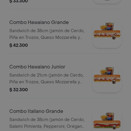
$ 33.300
Queso Parmesano) papas 140gr
Pet400ml.
Combo Hawaiano Grande
Sandwich de 38cm (jamón de Cerdo,
Piña en Trozos, Queso Mozzarella y
Mayonesa) Papa Francesa 140gr
$ 42.300
Pet400ml.
Combo Hawaiano Junior
Sandwich de 21cm (jamón de Cerdo,
Piña en Trozos, Queso Mozzarella y
Mayonesa) Papa Francesa 140gr
$ 32.300
Pet400ml.
Combo Italiano Grande
Sandwich de 38cm (jamón de Cerdo,
Salami Pimienta, Pepperoni, Orégano,