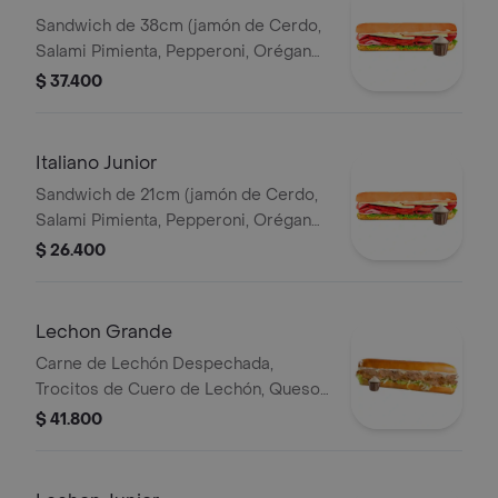
Sandwich de 38cm (jamón de Cerdo,
Salami Pimienta, Pepperoni, Orégano,
Queso Parmesano, Queso Mozzarella,
$ 37.400
Lechuga y Salsa de Ajo).
Italiano Junior
Sandwich de 21cm (jamón de Cerdo,
Salami Pimienta, Pepperoni, Orégano,
Queso Parmesano, Queso Mozzarella,
$ 26.400
Lechuga y Salsa de Ajo).
Lechon Grande
Carne de Lechón Despechada,
Trocitos de Cuero de Lechón, Queso
Mozzarella, Lechuga y Salsa de Ajo
$ 41.800