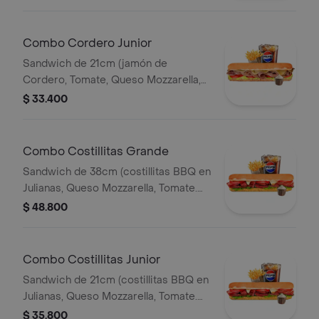
Francesa 140gr Pet400ml.
Combo Cordero Junior
Sandwich de 21cm (jamón de
Cordero, Tomate, Queso Mozzarella,
Lechuga y Salsa de Ajo) Papa
$ 33.400
Francesa 140gr Pet400ml.
Combo Costillitas Grande
Sandwich de 38cm (costillitas BBQ en
Julianas, Queso Mozzarella, Tomate.
Salsa Bbq, Lechuga y Salsa de Ajo)
$ 48.800
Papa Francesa 140gr Pet400ml.
Combo Costillitas Junior
Sandwich de 21cm (costillitas BBQ en
Julianas, Queso Mozzarella, Tomate.
Salsa Bbq, Lechuga y Salsa de Ajo)
$ 35.800