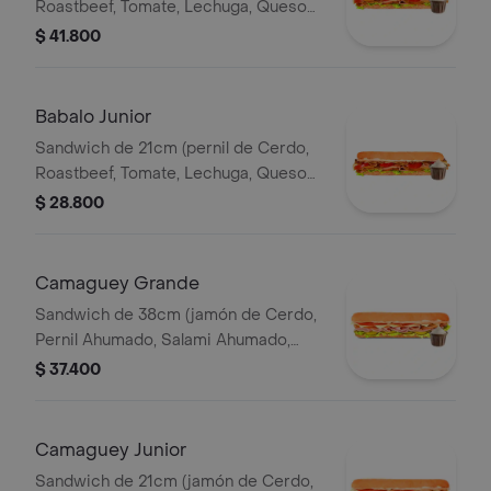
Roastbeef, Tomate, Lechuga, Queso
Mozzarella, Salsa BBQ y Salsa de Ajo)
$ 41.800
Babalo Junior
Sandwich de 21cm (pernil de Cerdo,
Roastbeef, Tomate, Lechuga, Queso
Mozzarella, Salsa BBQ y Salsa de Ajo).
$ 28.800
Camaguey Grande
Sandwich de 38cm (jamón de Cerdo,
Pernil Ahumado, Salami Ahumado,
Tomate, Pepinillos Agridulces, Queso
$ 37.400
Mozzarella).
Camaguey Junior
Sandwich de 21cm (jamón de Cerdo,