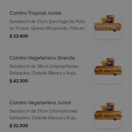
Combo Tropical Junior
Sandwich de 21cm (pechuga de Pollo
en Trozos, Queso Mozzarella, Piña en
Trozos y Salsa de Ajo) Papa Francesa
$ 33.400
140gr Pet400ml.
Combo Vegetariano Grande
Sandwich de 38cm (champiñones
Salteados, Cebolla Blanca y Roja
Salteadas, Lechuga,pimenton,maiz
$ 42.300
Tierno, Queso Mozzarella y Salsa de
Ajo) Papa Francesa 140gr Pet400ml.
Combo Vegetariano Junior
Sandwich de 21cm (champiñones
Salteados, Cebolla Blanca y Roja
Salteadas, Lechuga,pimenton,maiz
$ 32.300
Tierno, Queso Mozzarella y Salsa de