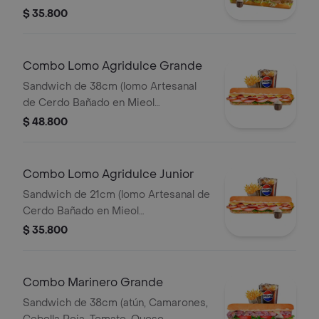
Lechón, Queso Mozzarella, Lechuga y
$ 35.800
Salsa de Ajo) Papa Francesa 140gr
Pet400ml.
Combo Lomo Agridulce Grande
Sandwich de 38cm (lomo Artesanal
de Cerdo Bañado en Mieol
Mostaza,queso
$ 48.800
Amarillo,tocineta,lechuga y Salsa de
Ajo) Papa Francesa 140gr Pet400ml.
Combo Lomo Agridulce Junior
Sandwich de 21cm (lomo Artesanal de
Cerdo Bañado en Mieol
Mostaza,queso
$ 35.800
Amarillo,tocineta,lechuga y Salsa de
Ajo) Papa Francesa 140gr Pet400ml.
Combo Marinero Grande
Sandwich de 38cm (atún, Camarones,