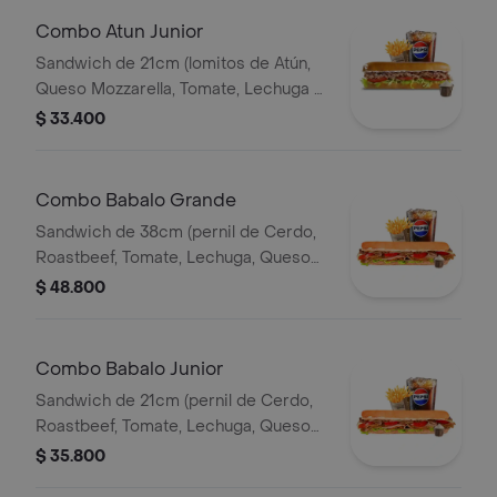
Combo Atun Junior
Sandwich de 21cm (lomitos de Atún,
Queso Mozzarella, Tomate, Lechuga y
Mayonesa Real) Papa Francesa 140gr
$ 33.400
Pet400ml.
Combo Babalo Grande
Sandwich de 38cm (pernil de Cerdo,
Roastbeef, Tomate, Lechuga, Queso
Mozzarella, Salsa BBQ y Salsa de Ajo)
$ 48.800
Papa Francesa 140gr Pet400ml.
Combo Babalo Junior
Sandwich de 21cm (pernil de Cerdo,
Roastbeef, Tomate, Lechuga, Queso
Mozzarella, Salsa BBQ y Salsa de Ajo)
$ 35.800
Papa Francesa 140gr Pet400ml.