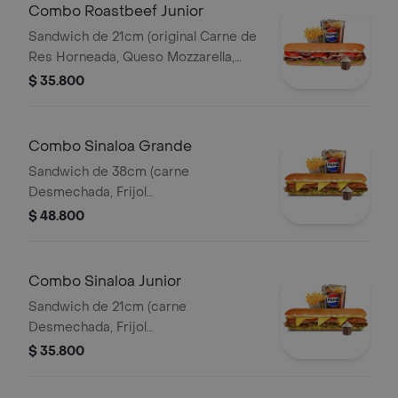
Combo Roastbeef Junior
Sandwich de 21cm (original Carne de
Res Horneada, Queso Mozzarella,
Tomate, Lechuga, Salsa BBQ y Salsa
$ 35.800
de Ajo) Papa Francesa 140gr
Pet400ml.
Combo Sinaloa Grande
Sandwich de 38cm (carne
Desmechada, Frijol
Refrito,guacamole,jalapeños,pico de
$ 48.800
Gallo,queso Amarillo,lechuga y Salsa
de Ajo) Papa Francesa 140gr
Pet400ml.
Combo Sinaloa Junior
Sandwich de 21cm (carne
Desmechada, Frijol
Refrito,guacamole,jalapeños,pico de
$ 35.800
Gallo,queso Amarillo,lechuga y Salsa
de Ajo) Papa Francesa 140gr