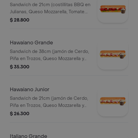
Sandwich de 21cm (costillitas BBQ en
Julianas, Queso Mozzarella, Tomate.
Salsa Bbq, Lechuga y Salsa de Ajo.)
$ 28.800
Hawaiano Grande
Sandwich de 38cm (jamón de Cerdo,
Piña en Trozos, Queso Mozzarella y
Mayonesa).
$ 35.300
Hawaiano Junior
Sandwich de 21cm (jamón de Cerdo,
Piña en Trozos, Queso Mozzarella y
Mayonesa).
$ 26.300
Italiano Grande