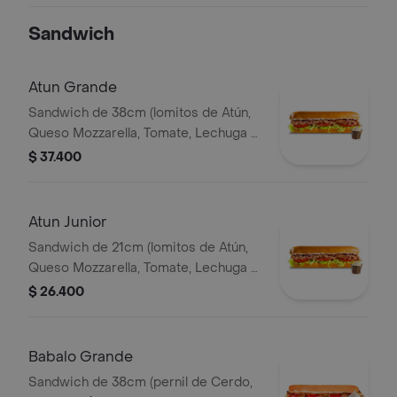
Ajo) Papa Francesa 140gr Pet400ml.
Sandwich
Atun Grande
Sandwich de 38cm (lomitos de Atún,
Queso Mozzarella, Tomate, Lechuga y
Mayonesa Real)
$ 37.400
Atun Junior
Sandwich de 21cm (lomitos de Atún,
Queso Mozzarella, Tomate, Lechuga y
Mayonesa Real)
$ 26.400
Babalo Grande
Sandwich de 38cm (pernil de Cerdo,