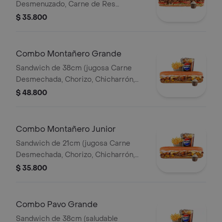
Desmenuzado, Carne de Res
Desmechada, Tomate, Lechuga,
$ 35.800
Queso Mozzarella, Salsa BBQ y Salsa
de Ajo) Papa Francesa 140gr
Pet400ml.
Combo Montañero Grande
Sandwich de 38cm (jugosa Carne
Desmechada, Chorizo, Chicharrón,
Lechuga, Queso Mozarella, Madurito y
$ 48.800
Salsa de Ajo) Papa Francesa 140gr
Pet400ml.
Combo Montañero Junior
Sandwich de 21cm (jugosa Carne
Desmechada, Chorizo, Chicharrón,
Lechuga, Queso Mozarella, Madurito y
$ 35.800
Salsa de Ajo) Papa Francesa 140gr
Pet400ml.
Combo Pavo Grande
Sandwich de 38cm (saludable