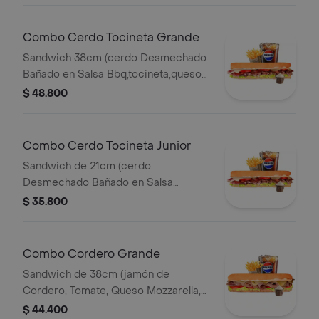
Combo Cerdo Tocineta Grande
Sandwich 38cm (cerdo Desmechado
Bañado en Salsa Bbq,tocineta,queso
Mozzarella,tomate,lechuga y Salsa de
$ 48.800
Ajo) Papa Francesa 140gr Pet400ml.
Combo Cerdo Tocineta Junior
Sandwich de 21cm (cerdo
Desmechado Bañado en Salsa
Bbq,tocineta,queso
$ 35.800
Mozzarella,tomate,lechuga y Salsa de
Ajo) Papa Francesa 140gr Pet400ml.
Combo Cordero Grande
Sandwich de 38cm (jamón de
Cordero, Tomate, Queso Mozzarella,
Lechuga y Salsa de Ajo) Papa
$ 44.400