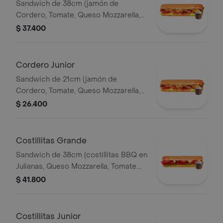
Sandwich de 38cm (jamón de
Cordero, Tomate, Queso Mozzarella,
Lechuga y Salsa de Ajo).
$ 37.400
Cordero Junior
Sandwich de 21cm (jamón de
Cordero, Tomate, Queso Mozzarella,
Lechuga y Salsa de Ajo).
$ 26.400
Costillitas Grande
Sandwich de 38cm (costillitas BBQ en
Julianas, Queso Mozzarella, Tomate.
Salsa Bbq, Lechuga y Salsa de Ajo.)
$ 41.800
Costillitas Junior