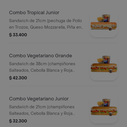
Combo Tropical Junior
Sandwich de 21cm (pechuga de Pollo
en Trozos, Queso Mozzarella, Piña en
Trozos y Salsa de Ajo) Papa Francesa
$ 33.400
140gr Pet400ml.
Combo Vegetariano Grande
Sandwich de 38cm (champiñones
Salteados, Cebolla Blanca y Roja
Salteadas, Lechuga,pimenton,maiz
$ 42.300
Tierno, Queso Mozzarella y Salsa de
Ajo) Papa Francesa 140gr Pet400ml.
Combo Vegetariano Junior
Sandwich de 21cm (champiñones
Salteados, Cebolla Blanca y Roja
Salteadas, Lechuga,pimenton,maiz
$ 32.300
Tierno, Queso Mozzarella y Salsa de