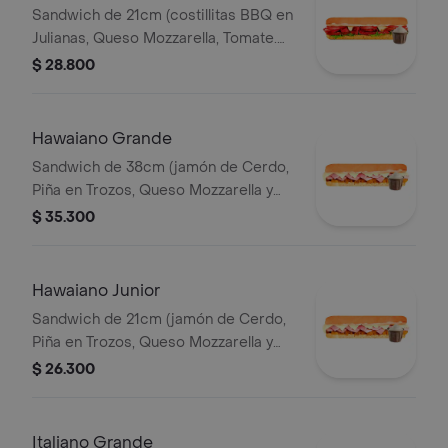
Sandwich de 21cm (costillitas BBQ en
Julianas, Queso Mozzarella, Tomate.
Salsa Bbq, Lechuga y Salsa de Ajo.)
$ 28.800
Hawaiano Grande
Sandwich de 38cm (jamón de Cerdo,
Piña en Trozos, Queso Mozzarella y
Mayonesa).
$ 35.300
Hawaiano Junior
Sandwich de 21cm (jamón de Cerdo,
Piña en Trozos, Queso Mozzarella y
Mayonesa).
$ 26.300
Italiano Grande