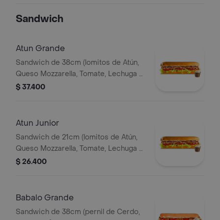
Ajo) Papa Francesa 140gr Pet400ml.
Sandwich
Atun Grande
Sandwich de 38cm (lomitos de Atún,
Queso Mozzarella, Tomate, Lechuga y
Mayonesa Real)
$ 37.400
Atun Junior
Sandwich de 21cm (lomitos de Atún,
Queso Mozzarella, Tomate, Lechuga y
Mayonesa Real)
$ 26.400
Babalo Grande
Sandwich de 38cm (pernil de Cerdo,