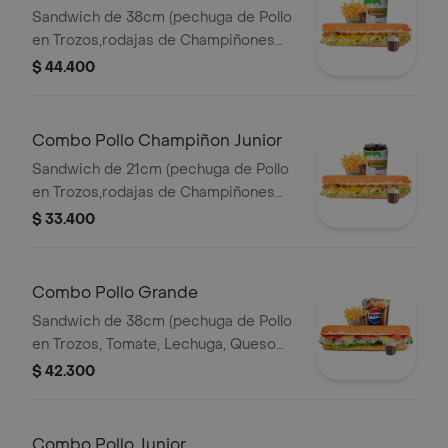
Sandwich de 38cm (pechuga de Pollo
en Trozos,rodajas de Champiñones
Salteados,lechuga,queso Amarillo y
$ 44.400
Salsa de Ajo) Papa Francesa 140gr
Pet400ml.
Combo Pollo Champiñon Junior
Sandwich de 21cm (pechuga de Pollo
en Trozos,rodajas de Champiñones
Salteados,lechuga,queso Amarillo y
$ 33.400
Salsa de Ajo) Papa Francesa 140gr
Pet400ml.
Combo Pollo Grande
Sandwich de 38cm (pechuga de Pollo
en Trozos, Tomate, Lechuga, Queso
Mozzarella y Mayonesa) Papa
$ 42.300
Francesa 140gr Pet400ml.
Combo Pollo Junior