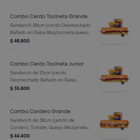
Combo Cerdo Tocineta Grande
Sandwich 38cm (cerdo Desmechado
Bañado en Salsa Bbq,tocineta,queso
Mozzarella,tomate,lechuga y Salsa de
$ 48.800
Ajo) Papa Francesa 140gr Pet400ml.
Combo Cerdo Tocineta Junior
Sandwich de 21cm (cerdo
Desmechado Bañado en Salsa
Bbq,tocineta,queso
$ 35.800
Mozzarella,tomate,lechuga y Salsa de
Ajo) Papa Francesa 140gr Pet400ml.
Combo Cordero Grande
Sandwich de 38cm (jamón de
Cordero, Tomate, Queso Mozzarella,
Lechuga y Salsa de Ajo) Papa
$ 44.400