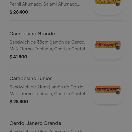
Pernil Ahumado, Salami Ahumado,
Tomate, Pepinillos Agridulces, Queso
$ 26.400
Mozzarella).
Campesino Grande
Sandwich de 38cm (jamón de Cerdo,
Maíz Tierno, Tocineta, Chorizo Coctel,
Lechuga, Queso Mozzarella y Salsa de
$ 41.800
Ajo).
Campesino Junior
Sandwich de 21cm (jamón de Cerdo,
Maíz Tierno, Tocineta, Chorizo Coctel,
Lechuga, Queso Mozzarella y Salsa de
$ 28.800
Ajo).
Cerdo Llanero Grande
Sandwich de 38cm (carne de Cerdo