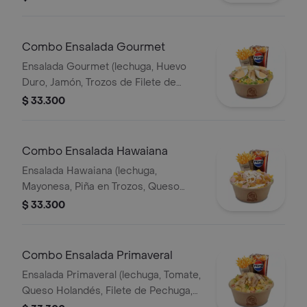
Papa Francesa 140gr Pet400ml.
Combo Ensalada Gourmet
Ensalada Gourmet (lechuga, Huevo
Duro, Jamón, Trozos de Filete de
Pechuga, Queso Holandés, Arvejas,
$ 33.300
Maíz Tierno, Salsa Showy y Queso
Parmesano) Papas 140gr Pet400ml.
Combo Ensalada Hawaiana
Ensalada Hawaiana (lechuga,
Mayonesa, Piña en Trozos, Queso
Holandés, Jamón y Pollo) Papas 140gr
$ 33.300
Pet 400ml.
Combo Ensalada Primaveral
Ensalada Primaveral (lechuga, Tomate,
Queso Holandés, Filete de Pechuga,
Crutones de Pan, Salsa Showy y