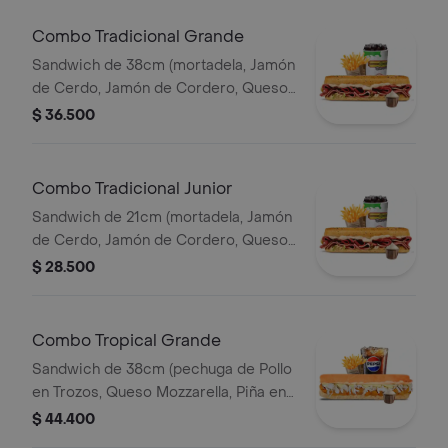
Combo Tradicional Grande
Sandwich de 38cm (mortadela, Jamón
de Cerdo, Jamón de Cordero, Queso
Mozzarella, Lechuga, y Salsa de Ajo)
$ 36.500
Papa Francesa 140gr Pet400ml.
Combo Tradicional Junior
Sandwich de 21cm (mortadela, Jamón
de Cerdo, Jamón de Cordero, Queso
Mozzarella, Lechuga, y Salsa de Ajo)
$ 28.500
Papa Francesa 140gr Pet400ml.
Combo Tropical Grande
Sandwich de 38cm (pechuga de Pollo
en Trozos, Queso Mozzarella, Piña en
Trozos y Salsa de Ajo) Papa Francesa
$ 44.400
140gr Pet400ml.