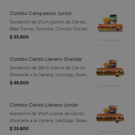
Combo Campesino Junior
Sandwich de 21cm (jamón de Cerdo,
Maíz Tierno, Tocineta, Chorizo Coctel,
Lechuga, Queso Mozzarella y Salsa de
$ 35.800
Ajo) Papa Francesa 140gr Pet400ml.
Combo Cerdo Llanero Grande
Sandwich de 38cm (carne de Cerdo
Ahumada a la Llanera, Lechuga, Queso
Mozzarella y Salsa de Ajo) Papa
$ 48.800
Francesa 140gr Pet400ml.
Combo Cerdo Llanero Junior
Sandwich de 21cm (carne de Cerdo
Ahumada a la Llanera, Lechuga, Queso
Mozzarella y Salsa de Ajo) Papa
$ 35.800
Francesa 140gr Pet400ml.