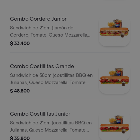
Francesa 140gr Pet400ml.
Combo Cordero Junior
Sandwich de 21cm (jamón de
Cordero, Tomate, Queso Mozzarella,
Lechuga y Salsa de Ajo) Papa
$ 33.400
Francesa 140gr Pet400ml.
Combo Costillitas Grande
Sandwich de 38cm (costillitas BBQ en
Julianas, Queso Mozzarella, Tomate.
Salsa Bbq, Lechuga y Salsa de Ajo)
$ 48.800
Papa Francesa 140gr Pet400ml.
Combo Costillitas Junior
Sandwich de 21cm (costillitas BBQ en
Julianas, Queso Mozzarella, Tomate.
Salsa Bbq, Lechuga y Salsa de Ajo)
$ 35.800