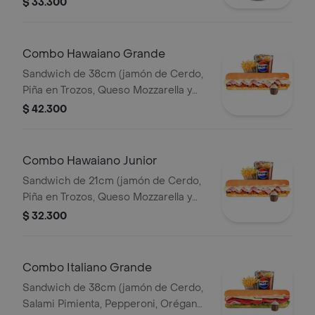
$ 33.300
Queso Parmesano) papas 140gr
Pet400ml.
Combo Hawaiano Grande
Sandwich de 38cm (jamón de Cerdo,
Piña en Trozos, Queso Mozzarella y
Mayonesa) Papa Francesa 140gr
$ 42.300
Pet400ml.
Combo Hawaiano Junior
Sandwich de 21cm (jamón de Cerdo,
Piña en Trozos, Queso Mozzarella y
Mayonesa) Papa Francesa 140gr
$ 32.300
Pet400ml.
Combo Italiano Grande
Sandwich de 38cm (jamón de Cerdo,
Salami Pimienta, Pepperoni, Orégano,