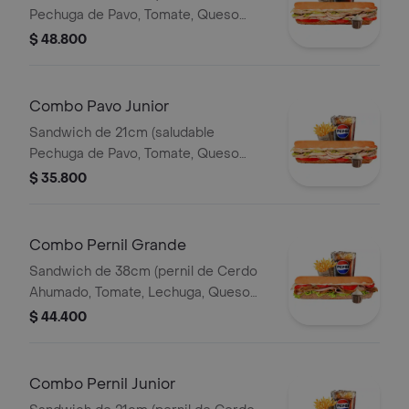
Pechuga de Pavo, Tomate, Queso
Mozzarella, Lechuga y Salsa de Ajo)
$ 48.800
Papa Francesa 140gr Pet400ml.
Combo Pavo Junior
Sandwich de 21cm (saludable
Pechuga de Pavo, Tomate, Queso
Mozzarella, Lechuga y Salsa de Ajo)
$ 35.800
Papa Francesa 140gr Pet400ml.
Combo Pernil Grande
Sandwich de 38cm (pernil de Cerdo
Ahumado, Tomate, Lechuga, Queso
Mozzarella y Salsa de Ajo) Papa
$ 44.400
Francesa 140gr Pet400ml.
Combo Pernil Junior