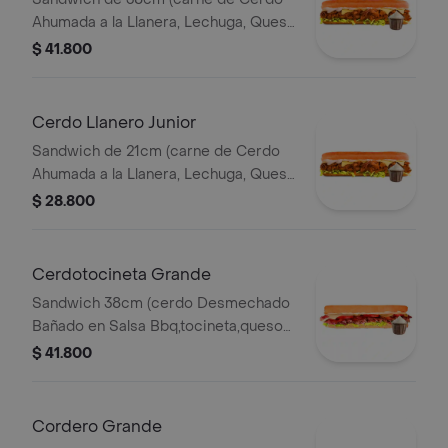
Ahumada a la Llanera, Lechuga, Queso
Mozzarella y Salsa de Ajo).
$ 41.800
Cerdo Llanero Junior
Sandwich de 21cm (carne de Cerdo
Ahumada a la Llanera, Lechuga, Queso
Mozzarella y Salsa de Ajo).
$ 28.800
Cerdotocineta Grande
Sandwich 38cm (cerdo Desmechado
Bañado en Salsa Bbq,tocineta,queso
Mozzarella,tomate,lechuga y Salsa de
$ 41.800
Ajo).
Cordero Grande