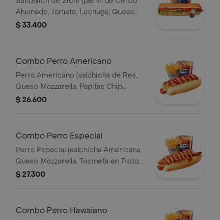
Sandwich de 21cm (pernil de Cerdo
Ahumado, Tomate, Lechuga, Queso
Mozzarella y Salsa de Ajo) Papa
$ 33.400
Francesa 140gr Pet400ml.
Combo Perro Americano
Perro Americano (salchicha de Res,
Queso Mozzarella, Papitas Chip
Trituradas, Cebolla, Salsa Roja, Salsa
$ 26.600
Rosada y Salsa de Piña) Papas 140gr
Pet 400ml.
Combo Perro Especial
Perro Especial (salchicha Americana,
Queso Mozzarella, Tocineta en Trozos,
Papitas Chips Trituradas, Salsa Roja y
$ 27.300
Salsa Rosada) Papas 140gr Pet
400ml.
Combo Perro Hawaiano