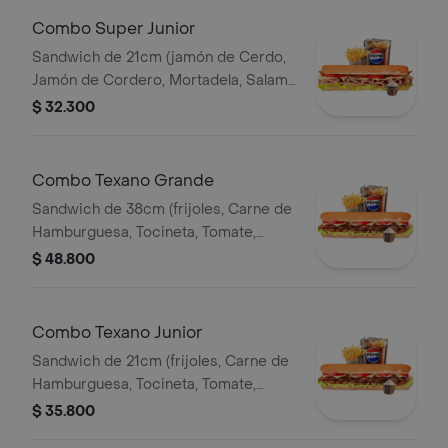
Combo Super Junior
Sandwich de 21cm (jamón de Cerdo,
Jamón de Cordero, Mortadela, Salami
Ahumado, Queso Mozzarella, Tomate,
$ 32.300
Lechuga y Salsa de Ajo) Papa
Francesa 140gr Pet400ml.
Combo Texano Grande
Sandwich de 38cm (frijoles, Carne de
Hamburguesa, Tocineta, Tomate,
Lechuga, Queso Mozzarella y Salsa de
$ 48.800
Ajo) Papa Francesa 140gr Pet400ml.
Combo Texano Junior
Sandwich de 21cm (frijoles, Carne de
Hamburguesa, Tocineta, Tomate,
Lechuga, Queso Mozzarella y Salsa de
$ 35.800
Ajo) Papa Francesa 140gr Pet400ml.