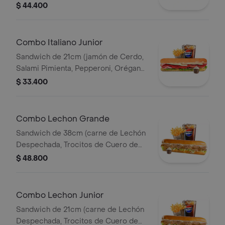
Queso Parmesano, Queso Mozzarella,
$ 44.400
Lechuga y Salsa de Ajo) Papa
Francesa 140gr Pet400ml.
Combo Italiano Junior
Sandwich de 21cm (jamón de Cerdo,
Salami Pimienta, Pepperoni, Orégano,
Queso Parmesano, Queso Mozzarella,
$ 33.400
Lechuga y Salsa de Ajo) Papa
Francesa 140gr Pet400ml.
Combo Lechon Grande
Sandwich de 38cm (carne de Lechón
Despechada, Trocitos de Cuero de
Lechón, Queso Mozzarella, Lechuga y
$ 48.800
Salsa de Ajo) Papa Francesa 140gr
Pet400ml.
Combo Lechon Junior
Sandwich de 21cm (carne de Lechón
Despechada, Trocitos de Cuero de