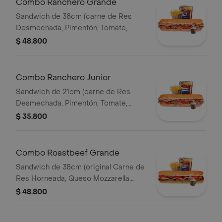
Combo Ranchero Grande
Sandwich de 38cm (carne de Res
Desmechada, Pimentón, Tomate,
Tocineta, Lechuga, Queso Mozzarella,
$ 48.800
Salsa BBQ y Salsa de Ajo) Papa
Francesa 140gr Pet400ml.
Combo Ranchero Junior
Sandwich de 21cm (carne de Res
Desmechada, Pimentón, Tomate,
Tocineta, Lechuga, Queso Mozzarella,
$ 35.800
Salsa BBQ y Salsa de Ajo) Papa
Francesa 140gr Pet400ml.
Combo Roastbeef Grande
Sandwich de 38cm (original Carne de
Res Horneada, Queso Mozzarella,
Tomate, Lechuga, Salsa BBQ y Salsa
$ 48.800
de Ajo) Papa Francesa 140gr
Pet400ml.