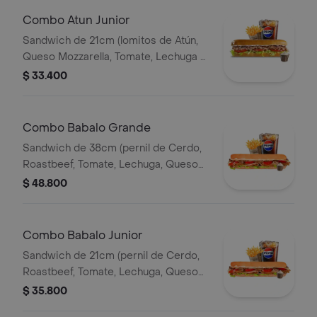
Combo Atun Junior
Sandwich de 21cm (lomitos de Atún,
Queso Mozzarella, Tomate, Lechuga y
Mayonesa Real) Papa Francesa 140gr
$ 33.400
Pet400ml.
Combo Babalo Grande
Sandwich de 38cm (pernil de Cerdo,
Roastbeef, Tomate, Lechuga, Queso
Mozzarella, Salsa BBQ y Salsa de Ajo)
$ 48.800
Papa Francesa 140gr Pet400ml.
Combo Babalo Junior
Sandwich de 21cm (pernil de Cerdo,
Roastbeef, Tomate, Lechuga, Queso
Mozzarella, Salsa BBQ y Salsa de Ajo)
$ 35.800
Papa Francesa 140gr Pet400ml.