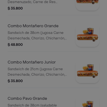
Desmenuzado, Carne de Res
Desmechada, Tomate, Lechuga,
$ 35.800
Queso Mozzarella, Salsa BBQ y Salsa
de Ajo) Papa Francesa 140gr
Pet400ml.
Combo Montañero Grande
Sandwich de 38cm (jugosa Carne
Desmechada, Chorizo, Chicharrón,
Lechuga, Queso Mozarella, Madurito y
$ 48.800
Salsa de Ajo) Papa Francesa 140gr
Pet400ml.
Combo Montañero Junior
Sandwich de 21cm (jugosa Carne
Desmechada, Chorizo, Chicharrón,
Lechuga, Queso Mozarella, Madurito y
$ 35.800
Salsa de Ajo) Papa Francesa 140gr
Pet400ml.
Combo Pavo Grande
Sandwich de 38cm (saludable