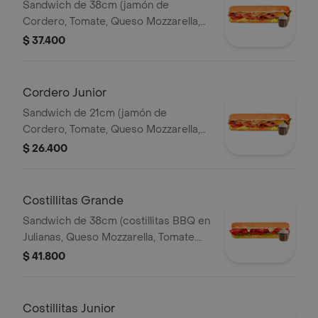
Sandwich de 38cm (jamón de
Cordero, Tomate, Queso Mozzarella,
Lechuga y Salsa de Ajo).
$ 37.400
Cordero Junior
Sandwich de 21cm (jamón de
Cordero, Tomate, Queso Mozzarella,
Lechuga y Salsa de Ajo).
$ 26.400
Costillitas Grande
Sandwich de 38cm (costillitas BBQ en
Julianas, Queso Mozzarella, Tomate.
Salsa Bbq, Lechuga y Salsa de Ajo.)
$ 41.800
Costillitas Junior