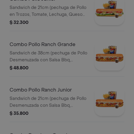
Sandwich de 21cm (pechuga de Pollo
en Trozos, Tomate, Lechuga, Queso
Mozzarella y Mayonesa) Papa
$ 32.300
Francesa 140gr Pet400ml.
Combo Pollo Ranch Grande
Sandwich de 38cm (pechuga de Pollo
Desmenuzada con Salsa Bbq,
Tocineta, Maiz Tierno, Lechuga,
$ 48.800
Queso Mozzarella y Salsa de Ajo)
Papa Francesa 140gr Pet400ml.
Combo Pollo Ranch Junior
Sandwich de 21cm (pechuga de Pollo
Desmenuzada con Salsa Bbq,
Tocineta, Maiz Tierno, Lechuga,
$ 35.800
Queso Mozzarella y Salsa de Ajo)
Papa Francesa 140gr Pet400ml.