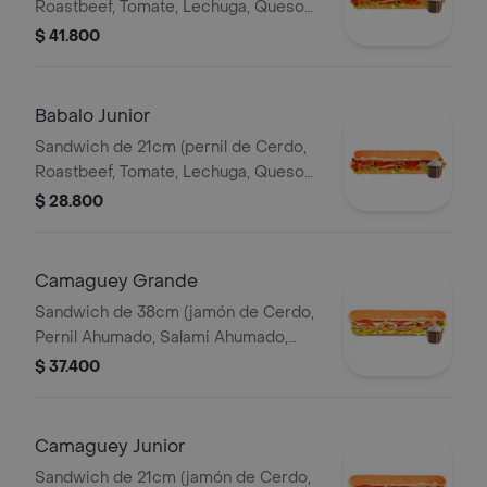
Roastbeef, Tomate, Lechuga, Queso
Mozzarella, Salsa BBQ y Salsa de Ajo)
$ 41.800
Babalo Junior
Sandwich de 21cm (pernil de Cerdo,
Roastbeef, Tomate, Lechuga, Queso
Mozzarella, Salsa BBQ y Salsa de Ajo).
$ 28.800
Camaguey Grande
Sandwich de 38cm (jamón de Cerdo,
Pernil Ahumado, Salami Ahumado,
Tomate, Pepinillos Agridulces, Queso
$ 37.400
Mozzarella).
Camaguey Junior
Sandwich de 21cm (jamón de Cerdo,