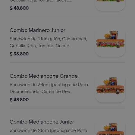
Cebolla Roja, Tomate, Queso
Mozzareila, Lechuga y Salsa de Ajo)
$ 48.800
Papa Francesa 140gr Pet400ml.
Combo Marinero Junior
Sandwich de 21cm (atún, Camarones,
Cebolla Roja, Tomate, Queso
Mozzareila, Lechuga y Salsa de Ajo)
$ 35.800
Papa Francesa 140gr Pet400ml.
Combo Medianoche Grande
Sandwich de 38cm (pechuga de Pollo
Desmenuzado, Carne de Res
Desmechada, Tomate, Lechuga,
$ 48.800
Queso Mozzarella, Salsa BBQ y Salsa
de Ajo) Papa Francesa 140gr
Pet400ml.
Combo Medianoche Junior
Sandwich de 21cm (pechuga de Pollo