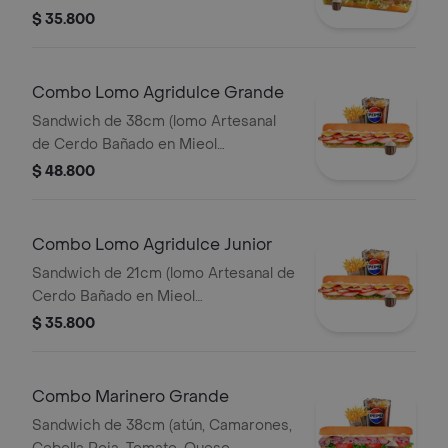
Lechón, Queso Mozzarella, Lechuga y
$ 35.800
Salsa de Ajo) Papa Francesa 140gr
Pet400ml.
Combo Lomo Agridulce Grande
Sandwich de 38cm (lomo Artesanal
de Cerdo Bañado en Mieol
Mostaza,queso
$ 48.800
Amarillo,tocineta,lechuga y Salsa de
Ajo) Papa Francesa 140gr Pet400ml.
Combo Lomo Agridulce Junior
Sandwich de 21cm (lomo Artesanal de
Cerdo Bañado en Mieol
Mostaza,queso
$ 35.800
Amarillo,tocineta,lechuga y Salsa de
Ajo) Papa Francesa 140gr Pet400ml.
Combo Marinero Grande
Sandwich de 38cm (atún, Camarones,