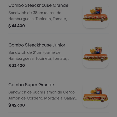
Pet400ml.
Combo Steackhouse Grande
Sandwich de 38cm (carne de
Hamburguesa, Tocineta, Tomate,
Lechuga, Pepinillos, Queso Mozzarella
$ 44.400
y Salsa de Ajo) Papa Francesa 140gr
Pet400ml.
Combo Steackhouse Junior
Sandwich de 21cm (carne de
Hamburguesa, Tocineta, Tomate,
Lechuga, Pepinillos, Queso Mozzarella
$ 33.400
y Salsa de Ajo) Papa Francesa 140gr
Pet400ml.
Combo Super Grande
Sandwich de 38cm (jamón de Cerdo,
Jamón de Cordero, Mortadela, Salami
Ahumado, Queso Mozzarella, Tomate,
$ 42.300
Lechuga y Salsa de Ajo) Papa
Francesa 140gr Pet400ml.