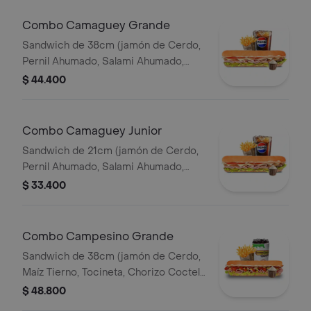
Combo Camaguey Grande
Sandwich de 38cm (jamón de Cerdo,
Pernil Ahumado, Salami Ahumado,
Tomate, Pepinillos Agridulces, Queso
$ 44.400
Mozzarella) Papa Francesa 140gr
Pet400ml.
Combo Camaguey Junior
Sandwich de 21cm (jamón de Cerdo,
Pernil Ahumado, Salami Ahumado,
Tomate, Pepinillos Agridulces, Queso
$ 33.400
Mozzarella) Papa Francesa 140gr
Pet400ml.
Combo Campesino Grande
Sandwich de 38cm (jamón de Cerdo,
Maíz Tierno, Tocineta, Chorizo Coctel,
Lechuga, Queso Mozzarella y Salsa de
$ 48.800
Ajo) Papa Francesa 140gr Pet400ml.