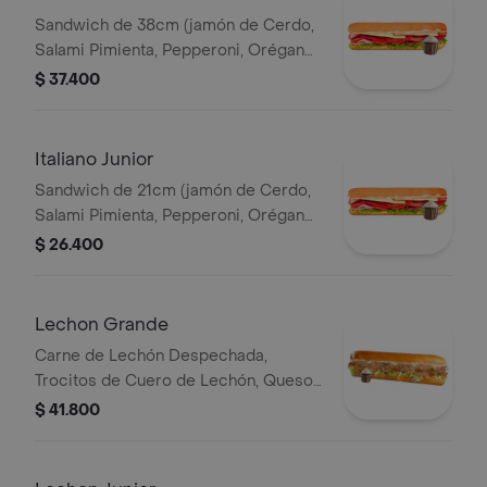
Sandwich de 38cm (jamón de Cerdo,
Salami Pimienta, Pepperoni, Orégano,
Queso Parmesano, Queso Mozzarella,
$ 37.400
Lechuga y Salsa de Ajo).
Italiano Junior
Sandwich de 21cm (jamón de Cerdo,
Salami Pimienta, Pepperoni, Orégano,
Queso Parmesano, Queso Mozzarella,
$ 26.400
Lechuga y Salsa de Ajo).
Lechon Grande
Carne de Lechón Despechada,
Trocitos de Cuero de Lechón, Queso
Mozzarella, Lechuga y Salsa de Ajo
$ 41.800