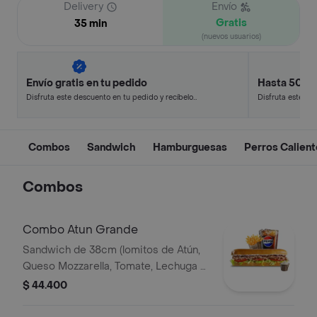
Delivery
Envío
Gratis
35 min
(nuevos usuarios)
Envío gratis en tu pedido
Hasta 50% 
Disfruta este descuento en tu pedido y recíbelo
Disfruta este de
en minutos.
en minutos.
Combos
Sandwich
Hamburguesas
Perros Calien
Combos
Combo Atun Grande
Sandwich de 38cm (lomitos de Atún,
Queso Mozzarella, Tomate, Lechuga y
Mayonesa Real) Papa Francesa 140gr
$ 44.400
Pet400ml.