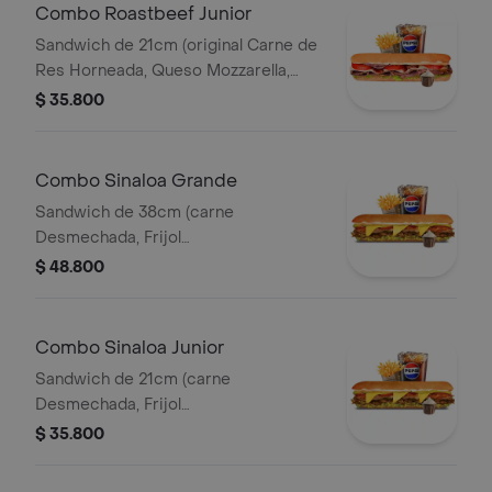
Combo Roastbeef Junior
Sandwich de 21cm (original Carne de
Res Horneada, Queso Mozzarella,
Tomate, Lechuga, Salsa BBQ y Salsa
$ 35.800
de Ajo) Papa Francesa 140gr
Pet400ml.
Combo Sinaloa Grande
Sandwich de 38cm (carne
Desmechada, Frijol
Refrito,guacamole,jalapeños,pico de
$ 48.800
Gallo,queso Amarillo,lechuga y Salsa
de Ajo) Papa Francesa 140gr
Pet400ml.
Combo Sinaloa Junior
Sandwich de 21cm (carne
Desmechada, Frijol
Refrito,guacamole,jalapeños,pico de
$ 35.800
Gallo,queso Amarillo,lechuga y Salsa
de Ajo) Papa Francesa 140gr