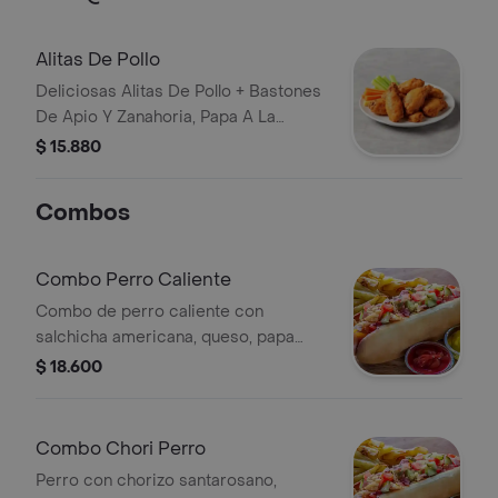
Alitas De Pollo
Deliciosas Alitas De Pollo + Bastones
De Apio Y Zanahoria, Papa A La
Francesa
$ 15.880
Combos
Combo Perro Caliente
Combo de perro caliente con
salchicha americana, queso, papa
cabello de ángel, porción de papas a
$ 18.600
la francesa y bebida a elegir de 250
ml.
Combo Chori Perro
Perro con chorizo santarosano,