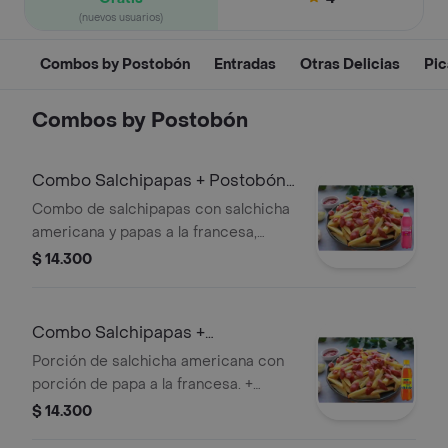
(nuevos usuarios)
Combos by Postobón
Entradas
Otras Delicias
Pic
Combos by Postobón
Combo Salchipapas + Postobón
Manzana 250 ml
Combo de salchipapas con salchicha
americana y papas a la francesa,
acompañado de una gaseosa
$ 14.300
Postobón Manzana de 250 ml.
Combo Salchipapas +
Colombiana 250 ml
Porción de salchicha americana con
porción de papa a la francesa. +
Gaseosa
$ 14.300