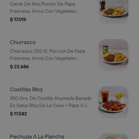
Carne De Res,Pocion De Papa
Francesa, Arroz Con Vegetales
Salteados Y Gaseosa Personal.
$ 17.015
Churrasco
Churrasco 250 G, Porcion De Papa
Francesa, Arroz Con Vegetales
Salteados Y Gaseosa Personal.
$ 22.686
Costillas Bbq
250 Grs. De Costilla Ahumada Banada
En Salsa Bbq De La Casa + Papa A La
Francesa + Gaseosa Personal.
$ 17.582
Pechuga A La Plancha