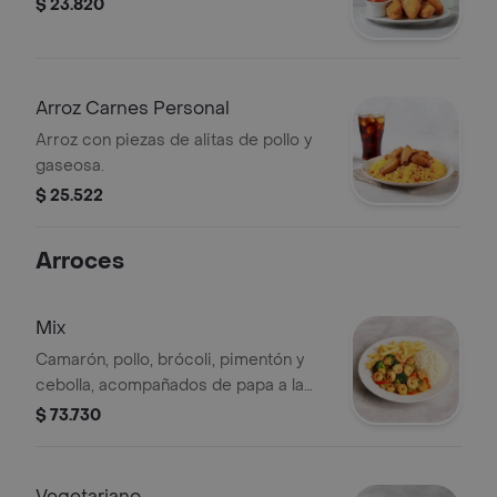
$ 23.820
Arroz Carnes Personal
Arroz con piezas de alitas de pollo y
gaseosa.
$ 25.522
Arroces
Mix
Camarón, pollo, brócoli, pimentón y
cebolla, acompañados de papa a la
francesa y arroz. Incluye gaseosa.
$ 73.730
Vegetariano