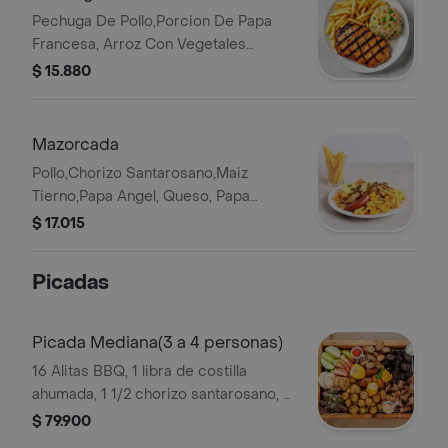
Pechuga De Pollo,Porcion De Papa
Francesa, Arroz Con Vegetales
Salteados Y Gaseosa Personal.
$ 15.880
Mazorcada
Pollo,Chorizo Santarosano,Maiz
Tierno,Papa Angel, Queso, Papa
Francesa
$ 17.015
Picadas
Picada Mediana(3 a 4 personas)
16 Alitas BBQ, 1 libra de costilla
ahumada, 1 1/2 chorizo santarosano, 2
porciones de papa criolla, 2 arepas
$ 79.900
con queso y bebida a elegir, 1 l.