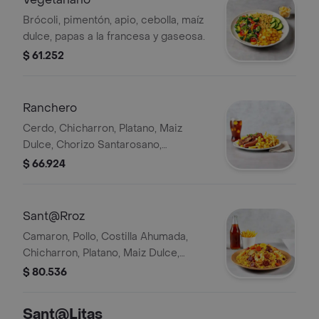
Brócoli, pimentón, apio, cebolla, maíz
dulce, papas a la francesa y gaseosa.
$ 61.252
Ranchero
Cerdo, Chicharron, Platano, Maiz
Dulce, Chorizo Santarosano,
Salchicha Ranchera + Papa A La
$ 66.924
Francesa + Gaseosa.
Sant@Rroz
Camaron, Pollo, Costilla Ahumada,
Chicharron, Platano, Maiz Dulce,
Chorizo Santarosano, Salchicha
$ 80.536
Ranchera + Papa A La Francesa +
Gaseosa
Sant@Litas