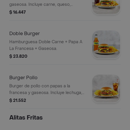
gaseosa. Incluye carne, queso,
lechuga y tomate.
$ 16.447
Doble Burger
Hamburguesa Doble Carne + Papa A
La Francesa + Gaseosa.
$ 23.820
Burger Pollo
Burger de pollo con papas a la
francesa y gaseosa. Incluye lechuga,
queso y jalapeños.
$ 21.552
Alitas Fritas