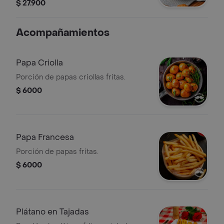
bastones de apio y zanahoria.
$ 27.900
Acompañamientos
Papa Criolla
Porción de papas criollas fritas.
$ 6000
Papa Francesa
Porción de papas fritas.
$ 6000
Plátano en Tajadas