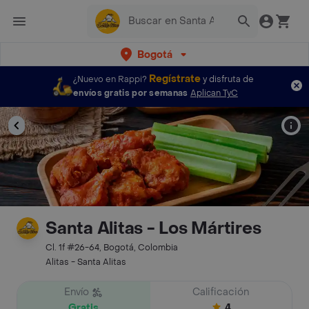
Bogotá
Regístrate
¿Nuevo en Rappi?
y disfruta de
envíos gratis por semanas
Aplican TyC
Santa Alitas - Los Mártires
Cl. 1f #26-64, Bogotá, Colombia
Alitas - Santa Alitas
Envío
Calificación
Gratis
4