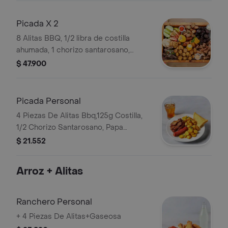
Picada X 2
8 Alitas BBQ, 1/2 libra de costilla
ahumada, 1 chorizo santarosano,
porción de papa criolla, arepa con
$ 47.900
queso y bebida a elegir, 1 l.
Picada Personal
4 Piezas De Alitas Bbq,125g Costilla,
1/2 Chorizo Santarosano, Papa
Criolla,Arepa,Gaseosa 250 Ml.
$ 21.552
Arroz + Alitas
Ranchero Personal
+ 4 Piezas De Alitas+Gaseosa