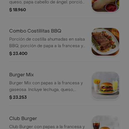
queso, papa cabello de ángel. porción
de papa a la francesa y bebida a
$ 18.960
elegir, 250 ml.
Combo Costillitas BBQ
Porción de costilla ahumadas en salsa
BBQ, porción de papa a la francesa y
bebida a elegir, 250 ml.
$ 23.400
Burger Mix
Burger Mix con papas a la francesa y
gaseosa. Incluye lechuga, queso,
cebolla, pepino y tocineta.
$ 23.253
Club Burger
Club Burger con papas a la francesa y