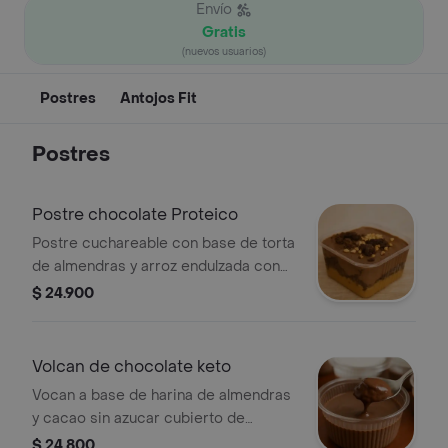
Envío
Gratis
(nuevos usuarios)
Postres
Antojos Fit
Postres
Postre chocolate Proteico
Postre cuchareable con base de torta
de almendras y arroz endulzada con
alulosa y monk fruit con crema de
$ 24.900
cacao sin azucar tipo ferrero peso
aprox 200gr
Volcan de chocolate keto
Vocan a base de harina de almendras
y cacao sin azucar cubierto de
chocolate recomendacion: calentar
$ 24.800