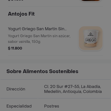
antes de consumir 180 gr peso aprox
Antojos Fit
Yogurt Griego San Martin Sin
Azucar 150G
Yogurt Griego San Martin sin azúcar,
sabor vainilla, 150g.
$ 11.800
Sobre Alimentos Sostenibles
Cl. 20 Sur #27-55, La Abadia,
Dirección
Medellín, Antioquia, Colombia
Especialidad
Postres