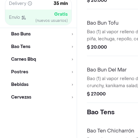
$ 20.000
Delivery
35 min
lechuga, repollo, termi
crocante y cilantro.
Gratis
Envío
(nuevos usuarios)
Bao Bun Tofu
Bao (1) al vapor relleno 
Bao Buns
piña, lechuga, repollo, 
terminado en salsa bao
Bao Tens
$ 20.000
asiática y cilantro.
Carnes Bbq
Bao Bun Del Mar
Postres
Bao (1) al vapor relleno
Bebidas
crunchy, kanikama salad
salsa hot mayo y ajonjolí
$ 27.000
Cervezas
Bao Tens
Bao Ten Chicharrón