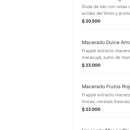
Soda de lulo con notas 
acidez del limón y arom
hierbabuena.
$ 20.500
Macerado Dulce Amo
Frappé extracto macera
maracuyá, zumo de man
$ 23.000
Macerado Frutos Roj
Frappé extracto macera
moras, cerezas frescas,
arándanos.
$ 23.000