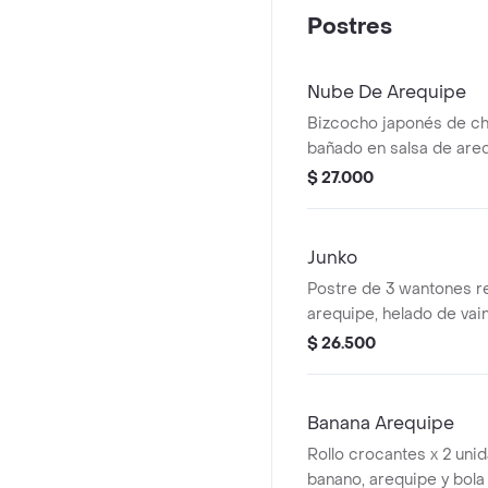
Postres
Nube De Arequipe
Bizcocho japonés de ch
bañado en salsa de areq
acompañado de helado de
$ 27.000
Junko
Postre de 3 wantones r
arequipe, helado de vaini
caramelo.
$ 26.500
Banana Arequipe
Rollo crocantes x 2 uni
banano, arequipe y bola