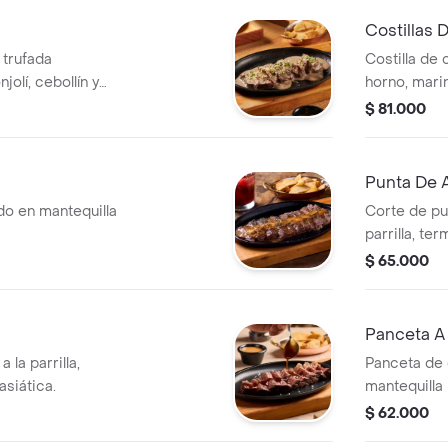
Costillas 
a trufada
Costilla de 
olí, cebollín y
horno, mari
asiática, ajo
$ 81.000
Punta De 
ado en mantequilla
Corte de pu
parrilla, te
y cilantro.
$ 65.000
Panceta A
 la parrilla,
Panceta de
siática.
mantequilla 
$ 62.000