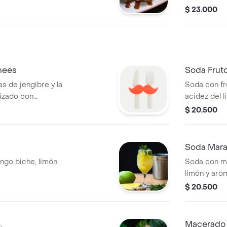
$ 23.000
hees
Soda Fruto
s de jengibre y la
Soda con fr
tizado con
acidez del 
hierbabuena
$ 20.500
Soda Mar
go biche, limón,
Soda con ma
limón y aro
$ 20.500
.
Macerado 