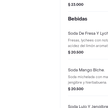
a vainilla.
$ 23.000
Bebidas
Soda De Fresa Y Lyc
Fresas, lychees con nota
acidez del limón aroma
hierbabuena.
$ 20.500
Soda Mango Biche.
Soda michelada con man
jengibre y hierbabuena.
$ 20.500
Soda Lulo Y Jengibre