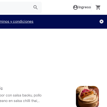
Ingreso
minos y condiciones
fc
apor con salsa baoku, pollo
ano en salsa chilli thai,
nado, ajonjolí mix y cilantro.