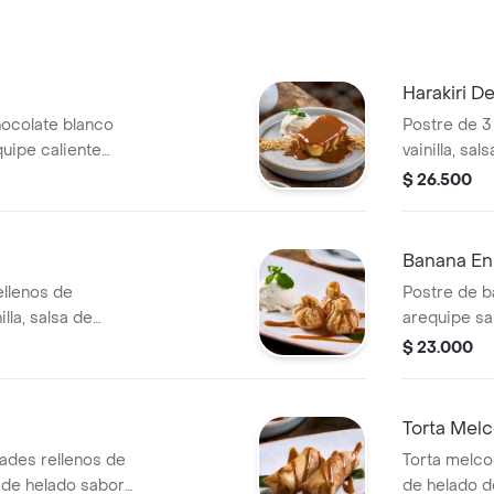
Harakiri De
ocolate blanco
Postre de 3
uipe caliente
vainilla, sal
 vainilla.
$ 26.500
Banana En
ellenos de
Postre de 
lla, salsa de
arequipe sa
helado de vai
$ 23.000
Torta Mel
dades rellenos de
Torta melc
 de helado sabor
de helado de