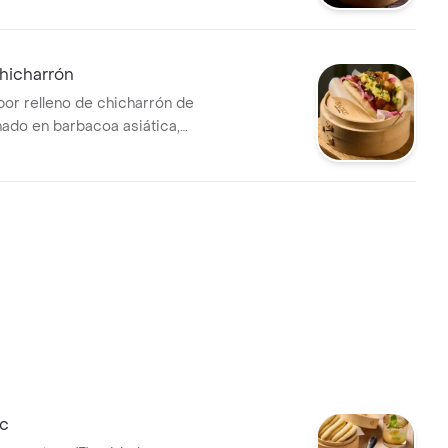
hicharrón
apor relleno de chicharrón de
ado en barbacoa asiática,
ollo, cebolla marinada,
alsa baoku y cilantro.
fc