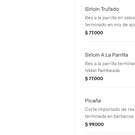
Sirloin Trufado
Res a la parrilla en sals
terminado en mix de ajonj
parmesano.
$ 77.000
Sirloin A La Parrilla
Res a la parrilla termin
nikkei flambeada.
$ 77.000
Picaña
Corte importado de res a
terminada en barbacoa a
$ 99.000