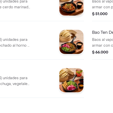
3) unidades para
Baos al vapo
de cerdo marinado
armar con p
chuga, repollo,
chillimango,
$ 51.000
mole, cilantro y
encurtidos, a
baoku.
Bao Ten D
3) unidades para
Baos al vapo
chado al horno a
armar con c
n lechuga,
mayo, kanik
$ 66.000
ebolla crocante,
ajonjolí mix
3) unidades para
echuga, vegetales
 acompañado de
sa baoku.