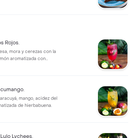
s Rojos.
esa, mora y cerezas con la
limón aromatizada con
.
acumango.
racuyá, mango, acidez del
matizada de hierbabuena.
Lulo Lychees.