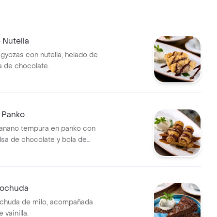
 Nutella
 gyozas con nutella, helado de
sa de chocolate.
 Panko
banano tempura en panko con
lsa de chocolate y bola de
nilla.
cochuda
ochuda de milo, acompañada
 vainilla.