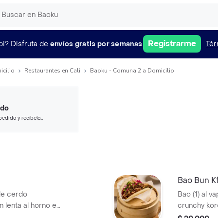
Registrarme
pi?
Disfruta de
envíos gratis por semanas
Tér
icilio
Restaurantes en Cali
Baoku - Comuna 2 a Domicilio
ido
pedido y recíbelo
Bao Bun K
 de cerdo
Bao (1) al v
lenta al horno en
crunchy kore
salsa baoku,
repollo mari