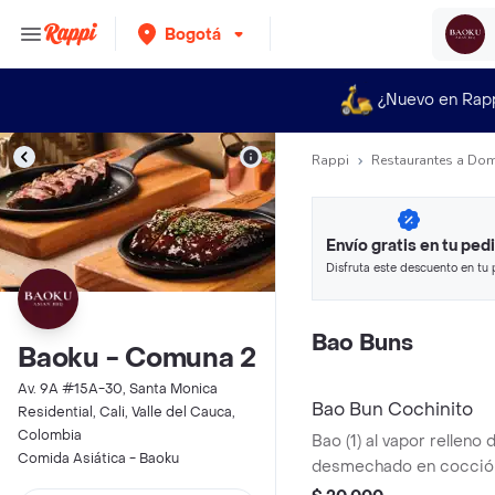
Bogotá
¿Nuevo en Rap
Rappi
Restaurantes a Dom
Envío gratis en tu ped
Disfruta este descuento en tu 
en minutos.
Bao Buns
Baoku - Comuna 2
Av. 9A #15A-30, Santa Monica
Bao Bun Cochinito
Residential, Cali, Valle del Cauca,
Colombia
Bao (1) al vapor relleno
Comida Asiática - Baoku
desmechado en cocción 
barbacoa asiática, con 