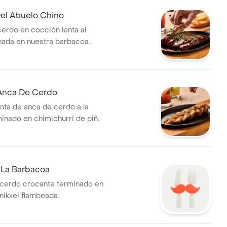
Del Abuelo Chino
cerdo en cocción lenta al
nada en nuestra barbacoa
njolí y cebollín.
Anca De Cerdo
nta de anca de cerdo a la
rminado en chimichurri de piña
 La Barbacoa
 cerdo crocante terminado en
nikkei flambeada.