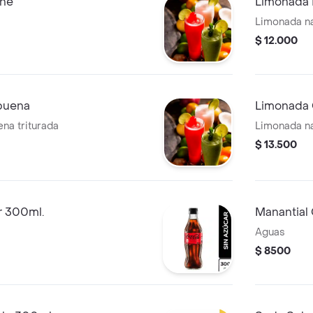
che
Limonada 
Limonada na
$ 12.000
buena
Limonada
na triturada
Limonada na
$ 13.500
r 300ml.
Manantial
Aguas
$ 8500