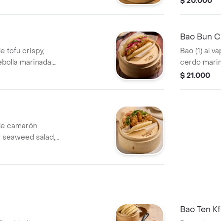
$ 20.000
nado con cebolla
Bao Bun C
de tofu crispy,
Bao (1) al v
cebolla marinada,
cerdo marin
ku, barbacoa
lechuga, rep
$ 21.000
guacamole, s
 de camarón
, seaweed salad,
 mix.
Bao Ten K