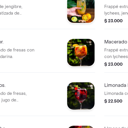
de jengibre,
Frappé extr
atizada de
lychees, jen
$ 23.000
r.
Macerado 
do de fresas con
Frappé extr
darina.
con lychees,
$ 23.000
os.
Limonada
do de fresas,
Limonada c
 jugo de
$ 22.500