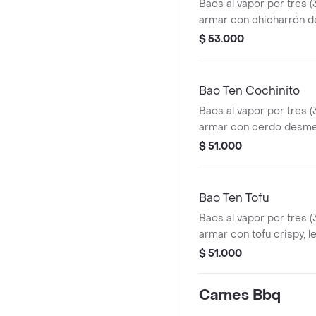
Baos al vapor por tres (
armar con chicharrón 
en barbacoa asiática, le
$ 53.000
cebolla marinada, guaca
salsa baoku.
Bao Ten Cochinito
Baos al vapor por tres (
armar con cerdo desme
la barbacoa asiática co
$ 51.000
vegetales encurtidos, c
cilantro y salsa baoku.
Bao Ten Tofu
Baos al vapor por tres (
armar con tofu crispy, l
encurtidos y cilantro,
$ 51.000
barbacoa asiática y sal
Carnes Bbq