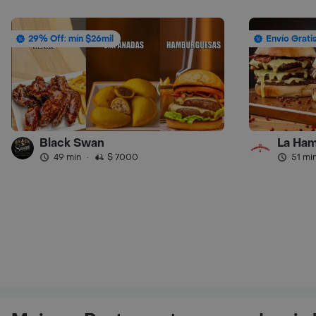
29% Off: mín $26mil
Envío Grati
Black Swan
La Ham
49 min
·
$ 7000
51 mi