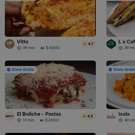
Vitto
L´s Ca
4.7
49 min
·
$ 6000
39 mi
Envío Gratis
Envío Grati
El Boliche - Pastas
Isola
4.5
51 min
·
$ 6000
40 mi