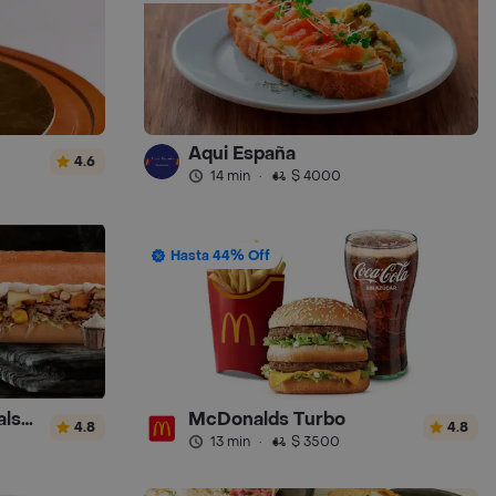
Aqui España
4.6
14 min
·
$ 4000
Hasta 44% Off
Sandwich Gourmet Salsa de Ajo
McDonalds Turbo
4.8
4.8
13 min
·
$ 3500