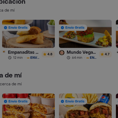
bicación
ca de mí
Envío Gratis
Envío Gratis
Empanaditas de Pipian - Empanadas
Mundo Vegano
4.8
4.7
12 min
·
ENVÍO GRATIS
64 min
·
ENVÍO GRATIS
a de mí
 cerca de mí
Envío Gratis
Envío Gratis