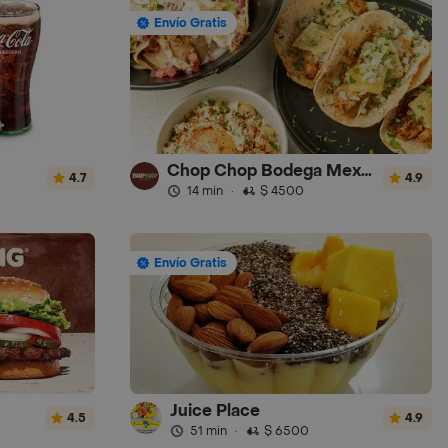
Envío Gratis
Chop Chop Bodega Mexicana
4.7
4.9
14 min
·
$ 4500
Envío Gratis
Juice Place
4.5
4.9
51 min
·
$ 6500