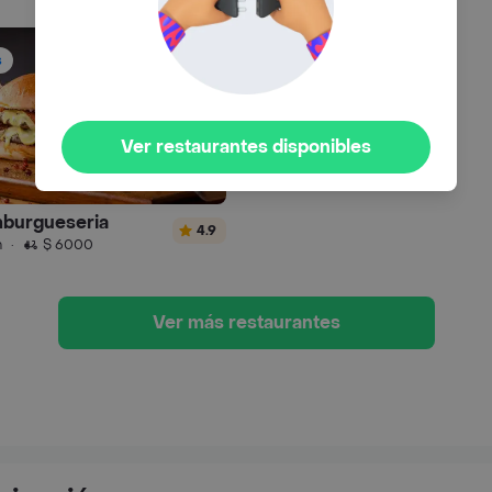
s
Ver restaurantes disponibles
burgueseria
4.9
n
·
$ 6000
Ver más restaurantes