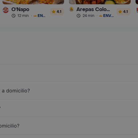
O'Napo
Arepas Colombianas Premium
4.1
4.1
12 min
·
ENVÍO GRATIS
24 min
·
ENVÍO GRATIS
 a domicilio?
?
omicilio?