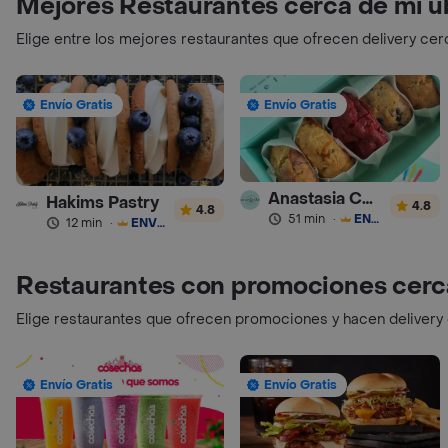
Mejores Restaurantes cerca de mi u
Elige entre los mejores restaurantes que ofrecen delivery cer
Envío Gratis
Envío Gratis
Anastasia Cookies
Hakims Pastry
4.8
4.8
51 min
·
ENVÍO GRATIS
12 min
·
ENVÍO GRATIS
Restaurantes con promociones cerc
Elige restaurantes que ofrecen promociones y hacen delivery
Envío Gratis
Envío Gratis