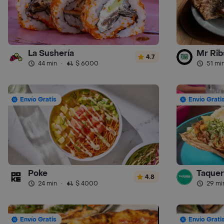
La Sushería
Mr Ribs
4.7
44 min
·
$ 6000
51 mi
Envío Gratis
Envío Grati
Poke
Taquer
4.8
24 min
·
$ 4000
29 mi
Envío Gratis
Envío Grati