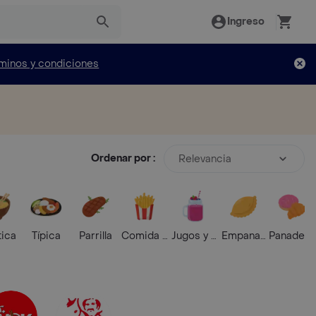
Ingreso
minos y condiciones
Ordenar por :
Relevancia
tica
Típica
Parrilla
Comida Rápida
Jugos y Batidos
Empanadas
Panaderí