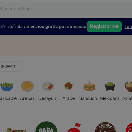
Registrarme
pi?
Disfruta de
envíos gratis por semanas
Tér
¡Nuevos!
aludable
Arepas
Desayunos
Árabe
Sánduches
Mexicana
Asiá