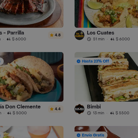
 - Parrilla
Los Cuates
4.8
n
·
$ 6000
51 min
·
$ 6000
s
Hasta 23% Off
ía Don Clemente
Bimbi
4.4
n
·
$ 5000
13 min
·
$ 5500
s
Envío Gratis