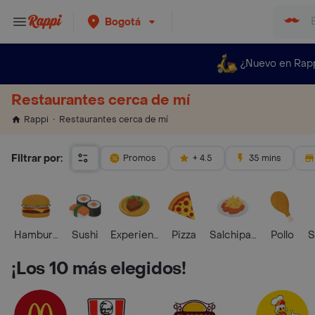
Bogotá
¿Nuevo en Rap
Restaurantes cerca de mí
Restaurantes cerca de mí
Rappi
Filtrar por:
Promos
+ 4.5
35 mins
Hamburguesa
Sushi
Experiencias Foodies
Pizza
Salchipapas
Pollo
S
¡Los 10 más elegidos!