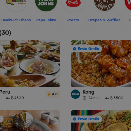
Sandwich Qbano
Papa Johns
Presto
Crepes & Waffles
(30)
s
Envío Gratis
Perú
Kong
4.8
n
·
$ 4500
24 min
·
$ 5500
s
Envío Gratis