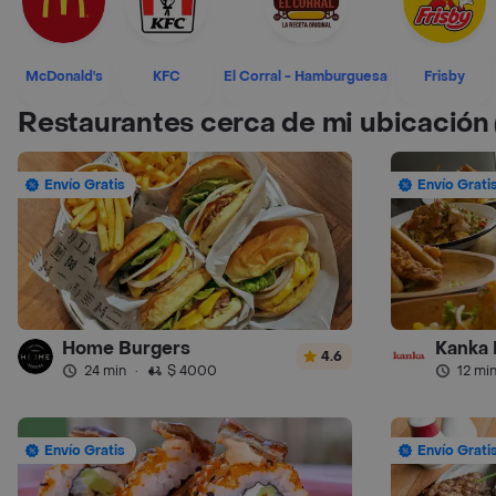
McDonald's
KFC
El Corral - Hamburguesa
Frisby
Restaurantes cerca de mi ubicación
Envío Gratis
Envío Grati
Home Burgers
Kanka 
4.6
24 min
·
$ 4000
12 mi
Envío Gratis
Envío Grati