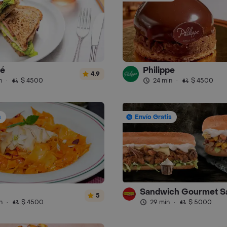
fé
Philippe
4.9
n
·
$ 4500
24 min
·
$ 4500
s
Envío Gratis
5
n
·
$ 4500
29 min
·
$ 5000