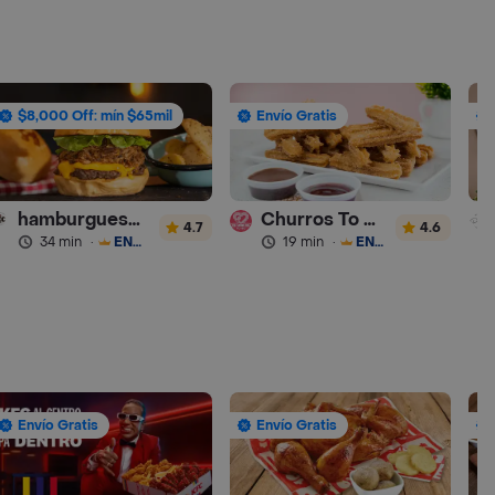
$8,000 Off: mín $65mil
Envío Gratis
hamburguesas Rustica (RDC)
Churros To Go
4.7
4.6
34 min
·
ENVÍO GRATIS
19 min
·
ENVÍO GRATIS
Envío Gratis
Envío Gratis