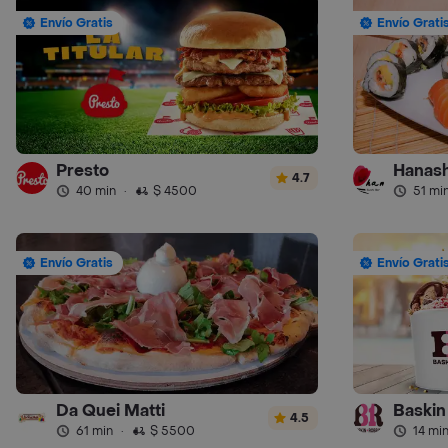
Envío Gratis
Envío Grati
Presto
Hanash
4.7
40 min
·
$ 4500
51 mi
Envío Gratis
Envío Grati
Da Quei Matti
Baskin
4.5
61 min
·
$ 5500
14 mi