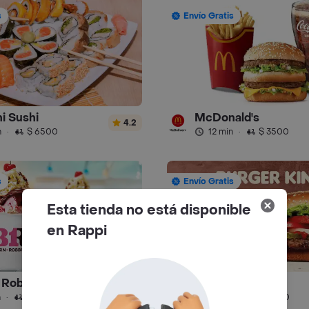
s
Envío Gratis
i Sushi
McDonald's
4.2
n
·
$ 6500
12 min
·
$ 3500
s
Envío Gratis
Esta tienda no está disponible
en Rappi
 Robbins
Burger King
4.7
n
·
$ 4000
19 min
·
$ 4500