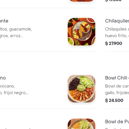
ritos & Co.
Burritos & 
ante
Chilaquile
ltos, guacamole,
Chilaquiles 
gros, arroz
huevo frito,
 y salsa habanero.
$ 27.900
ano
Bowl Chili
exicano,
Bowl de car
 frijol negro,
gallo, frijol
. *Producto
lechuga y s
$ 24.500
Bowl de Pu