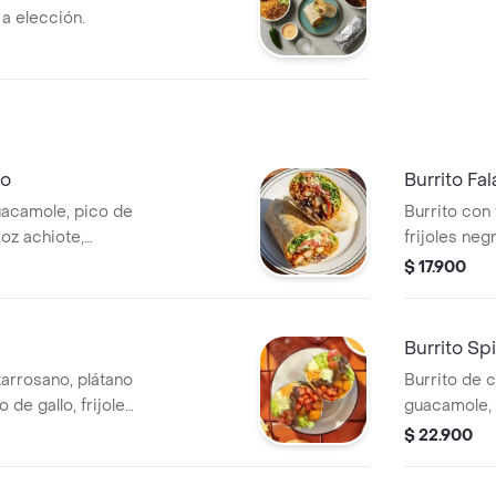
 a elección.
no
Burrito Fal
uacamole, pico de
Burrito con 
roz achiote,
frijoles neg
ucto Ligeramente
queso, lechu
$ 17.900
verde Burri
Burrito Sp
tarrosano, plátano
Burrito de c
de gallo, frijoles
guacamole, p
ueso y salsa
arroz achio
$ 22.900
(picante alto