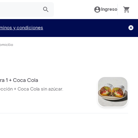
Ingreso
minos y condiciones
omicilio
a 1 + Coca Cola
ección + Coca Cola sin azúcar.