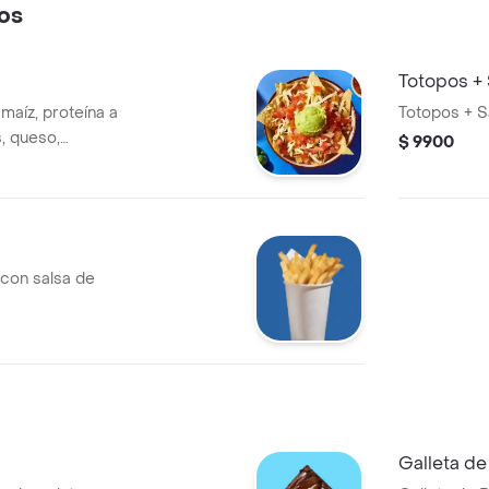
os
Totopos + 
aíz, proteína a
Totopos + S
s, queso,
$ 9900
lo.
 con salsa de
Galleta de