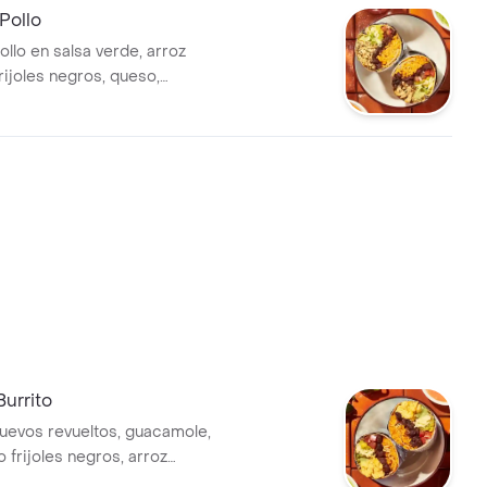
 Pollo
ollo en salsa verde, arroz
rijoles negros, queso,
ico de gallo, lechuga y salsa
Burrito
huevos revueltos, guacamole,
o frijoles negros, arroz
chuga, queso y salsa verde