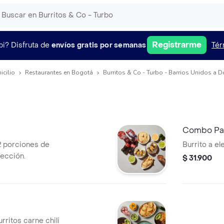
Registrarme
pi?
Disfruta de
envíos gratis por semanas
Tér
icilio
Restaurantes en Bogotá
Burritos & Co - Turbo - Barrios Unidos a D
Combo Par
 2 porciones de
Burrito a el
lección.
$ 31.900
urritos carne chili