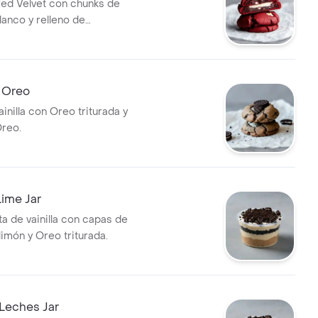
Red Velvet con chunks de
lanco y relleno de
.
e Oreo
ainilla con Oreo triturada y
reo.
ime Jar
ta de vainilla con capas de
imón y Oreo triturada.
Leches Jar