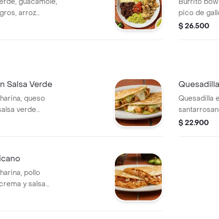
verde, guacamole,
Burrito bow
egros, arroz
pico de gallo
lechuga y s
$ 26.500
leve).
en Salsa Verde
Quesadill
 harina, queso
Quesadilla e
salsa verde
santarrosan
verde Burri
$ 22.900
icano
harina, pollo
crema y salsa
Producto