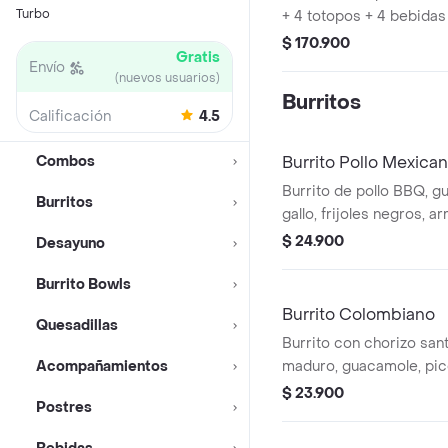
Turbo
+ 4 totopos + 4 bebidas
$ 170.900
Gratis
Envío
(nuevos usuarios)
Burritos
Calificación
4.5
Combos
Burrito Pollo Mexica
Burrito de pollo BBQ, g
Burritos
gallo, frijoles negros, ar
lechuga y queso. *Prod
$ 24.900
Desayuno
Picante.
Burrito Bowls
Burrito Colombiano
Quesadillas
Burrito con chorizo san
Acompañamientos
maduro, guacamole, pico 
negros, arroz achiote, q
$ 23.900
Postres
verde Burritos & Co.