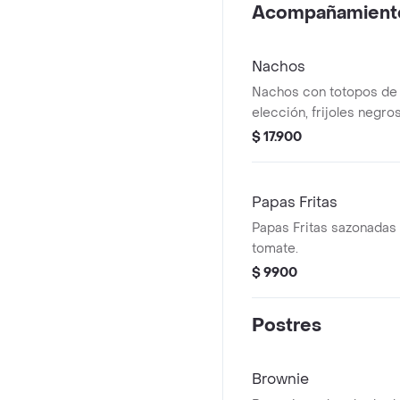
Acompañamient
Nachos
Nachos con totopos de m
elección, frijoles negro
guacamole y pico de gal
$ 17.900
Papas Fritas
Papas Fritas sazonadas
tomate.
$ 9900
Postres
Brownie