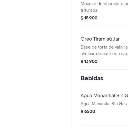
Mousse de chocolate c
triturada.
$ 15.900
Oreo Tiramisú Jar
Base de torta de vainill
almíbar de café con ca
tiramisú y Oreo.
$ 13.900
Bebidas
Agua Manantial Sin 
Agua Manantial Sin Gas
$ 6500