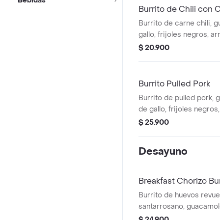
Bebidas
Burrito de Chili con 
Burrito de carne chili, 
gallo, frijoles negros, ar
lechuga, queso y salsa 
$ 20.900
Co.
Burrito Pulled Pork
Burrito de pulled pork,
de gallo, frijoles negros
lechuga, queso y salsa 
$ 25.900
(picante leve).
Desayuno
Breakfast Chorizo Bur
Burrito de huevos revue
santarrosano, guacamole
frijoles negros, arroz ac
$ 24.900