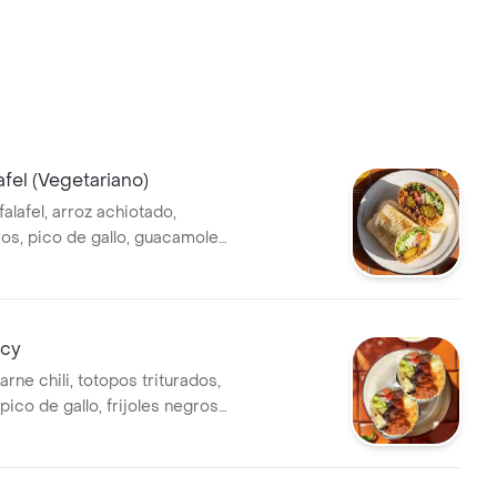
afel (Vegetariano)
falafel, arroz achiotado,
ros, pico de gallo, guacamole,
ga, totopos triturados y salsa
tos & Co.
icy
arne chili, totopos triturados,
ico de gallo, frijoles negros,
te, queso y salsa de habanero
).