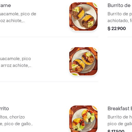
Carne
Burrito de
guacamole, pico de
Burrito de p
roz achiote,
achiotado, f
verde Burritos &
guacamole, p
$ 22.900
verde.
 guacamole, pico
, arroz achiote,
roja tatemada
rito
Breakfast 
ltos, chorizo
Burrito de 
, pico de gallo
pico de gall
hiote, lechuga,
achiote, le
$ 17.500