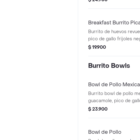
queso y salsa verde Bur
Breakfast Burrito Pic
Burrito de huevos revue
pico de gallo frijoles ne
achiote, lechuga, queso
$ 19.900
Burrito Bowls
Bowl de Pollo Mexic
Burrito bowl de pollo m
guacamole, pico de gallo,
arroz achiote y lechuga
$ 23.900
Ligeramente Picante.
Bowl de Pollo