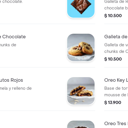
 chocolate.
Galleta de 
chocolate b
Cheesecake
$ 10.500
e Chocolate
Galleta d
chunks de
Galleta de v
chunks de O
$ 10.500
rutos Rojos
Oreo Key L
nela y relleno de
Base de tor
mousse de l
$ 13.900
Oreo Tres 