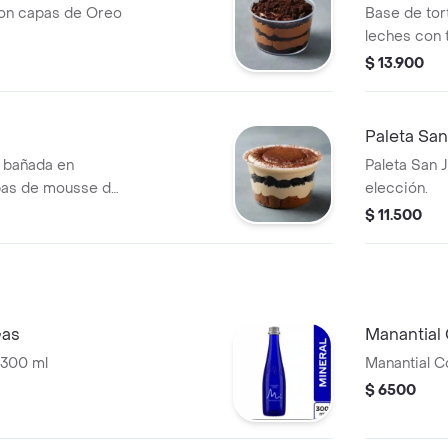
on capas de Oreo
Base de tort
leches con 
$ 13.900
Paleta Sa
a bañada en
Paleta San 
pas de mousse de
elección.
$ 11.500
Gas
Manantial
 300 ml
Manantial C
$ 6500