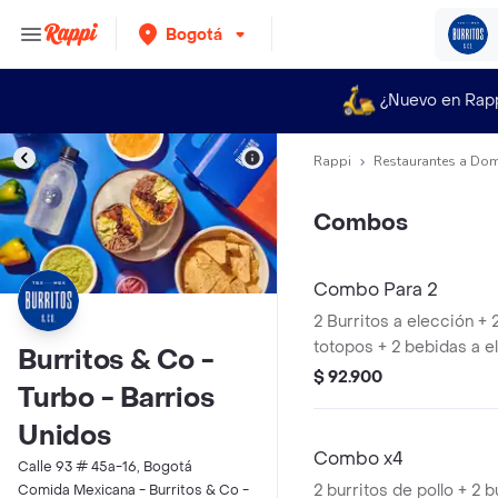
Bogotá
¿Nuevo en Rap
Rappi
Restaurantes a Dom
Combos
Combo Para 2
2 Burritos a elección +
totopos + 2 bebidas a e
Burritos & Co -
$ 92.900
Turbo - Barrios
Unidos
Combo x4
Calle 93 # 45a-16, Bogotá
2 burritos de pollo + 2 b
Comida Mexicana - Burritos & Co -