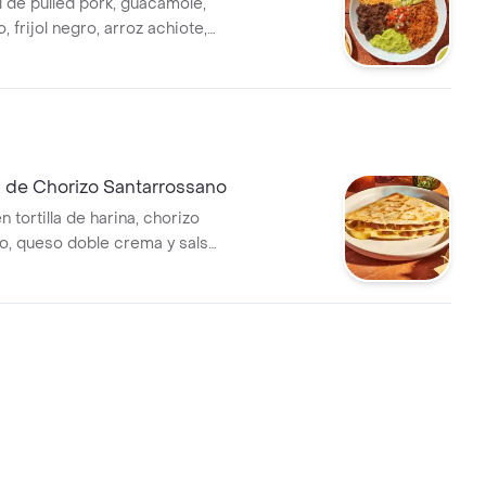
l de pulled pork, guacamole,
, frijol negro, arroz achiote,
alsa roja tatemada (picante
a de Chorizo Santarrossano
n tortilla de harina, chorizo
o, queso doble crema y salsa
tos & Co.