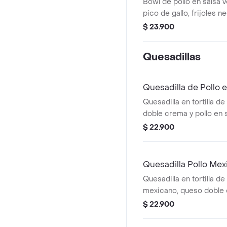
Bowl de pollo en salsa 
pico de gallo, frijoles n
achiote y lechuga.
$ 23.900
Quesadillas
Quesadilla de Pollo 
Quesadilla en tortilla de
doble crema y pollo en 
Burritos & Co.
$ 22.900
Quesadilla Pollo Mex
Quesadilla en tortilla de 
mexicano, queso doble 
verde Burritos & Co. *
$ 22.900
Ligeramente Picante.