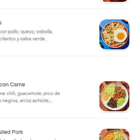
Co.
s
con pollo, queso, cebolla,
 cilantro y salsa verde.
 con Carne
ne chili, guacamole, pico de
es negros, arroz achiote,
alsa verde Burritos & Co.
lled Pork