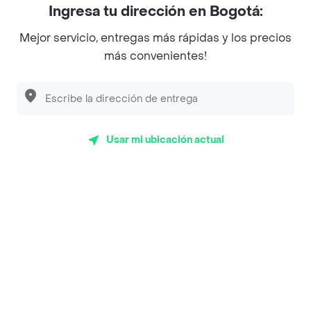
Ingresa tu dirección en Bogotá:
Magnifique
Mejor servicio, entregas más rápidas y los precios
Empanaditas de Pipian - Empanadas
más convenientes!
Desayunadero de la 42
Luisa Postres
Sopitas y Frijoladas
Usar mi ubicación actual
Subway
Top Marcas y Cadenas de Restaurantes
Encuéntranos en estos países