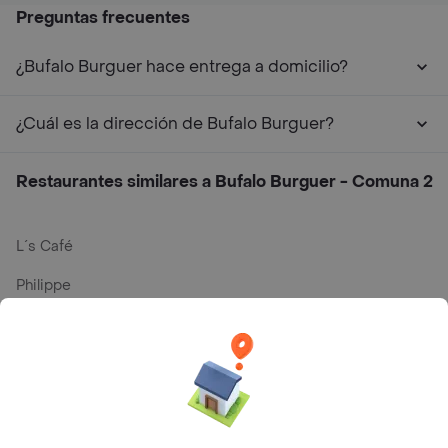
Preguntas frecuentes
¿Bufalo Burguer hace entrega a domicilio?
¿Cuál es la dirección de Bufalo Burguer?
Restaurantes similares a Bufalo Burguer - Comuna 2
L´s Café
Philippe
Baskin Robbins
La Cesta
Mercari - Postres
Myriam Camhi Co