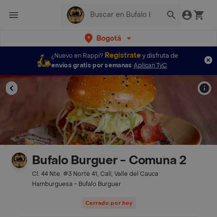
Bogotá
Regístrate
¿Nuevo en Rappi?
y disfruta de
envíos gratis por semanas
Aplican TyC
Bufalo Burguer - Comuna 2
Cl. 44 Nte. #3 Norte 41, Cali, Valle del Cauca
Hamburguesa - Bufalo Burguer
Cerrado por hoy