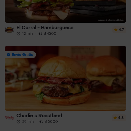
El Corral - Hamburguesa
4.7
12 min
·
$ 4500
Envío Gratis
Charlie´s Roastbeef
4.8
29 min
·
$ 5000