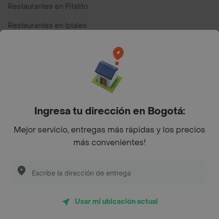
Restaurantes en Pitalito
Restaurantes en Ipiales
Restaurantes en San Andres
Restaurantes cerca de mi para pedir Comida a Domicilio -
Top Marcas y Cadenas de Restaurantes
Ingresa tu dirección en Bogotá:
Encuéntranos en estos países
Mejor servicio, entregas más rápidas y los precios
más convenientes!
App Store
Google play
AppGallery
Usar mi ubicación actual