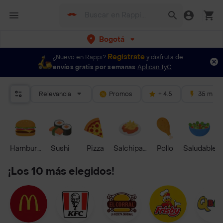
Bogotá
Regístrate
¿Nuevo en Rappi?
y disfruta de
envíos gratis por semanas
Aplican TyC
Relevancia
Promos
+ 4.5
35 mins
Hamburguesa
Sushi
Pizza
Salchipapas
Pollo
Saludable
¡Los 10 más elegidos!