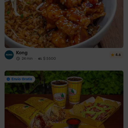
Kong
4.6
24 min
·
$ 5500
Envío Gratis