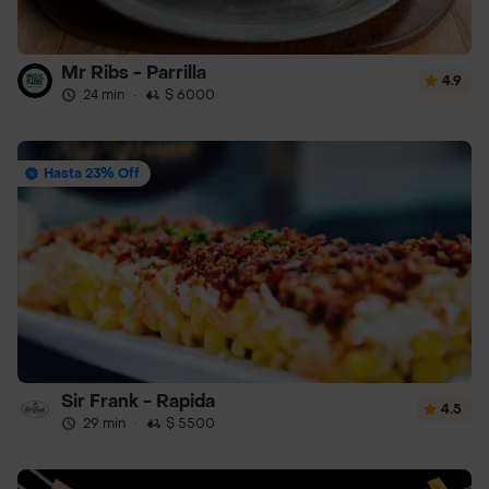
Mr Ribs - Parrilla
4.9
24 min
·
$ 6000
Hasta 23% Off
Sir Frank - Rapida
4.5
29 min
·
$ 5500