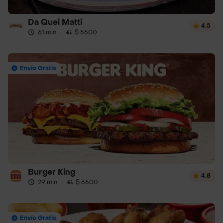
Da Quei Matti
4.5
61 min
·
$ 5500
Envío Gratis
Burger King
4.8
29 min
·
$ 6500
Envío Gratis