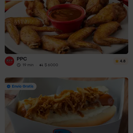
PPC
4.8
19 min
·
$ 6000
Envío Gratis