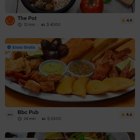
The Pot
4.9
12 min
·
$ 4000
Envío Gratis
Bbc Pub
4.6
24 min
·
$ 5500