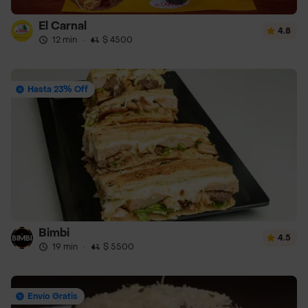
El Carnal
4.8
12 min
·
$ 4500
Hasta 23% Off
Bimbi
4.5
19 min
·
$ 5500
Envío Gratis