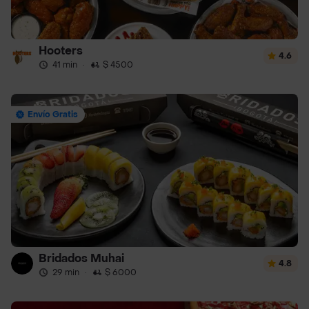
Hooters
4.6
41 min
·
$ 4500
Envío Gratis
Bridados Muhai
4.8
29 min
·
$ 6000