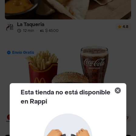
La Taqueria
4.8
12 min
·
$ 4500
Envío Gratis
Esta tienda no está disponible
en Rappi
McDonald's
4.7
12 min
·
$ 3500