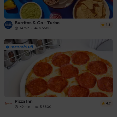
Burritos & Co - Turbo
4.8
14 min
·
$ 6500
Hasta 15% Off
Pizza Inn
4.7
49 min
·
$ 5500