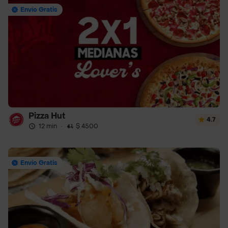
Envío Gratis
Pizza Hut
4.7
12 min
·
$ 4500
Envío Gratis