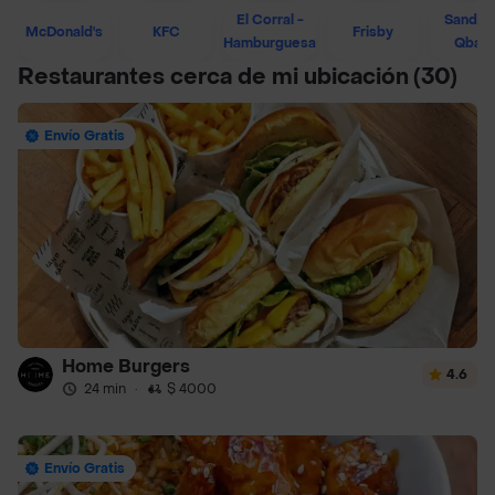
El Corral -
Sandwi
McDonald's
KFC
Frisby
Hamburguesa
Qban
Restaurantes cerca de mi ubicación
(30)
Envío Gratis
Home Burgers
4.6
24 min
·
$ 4000
Envío Gratis