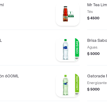
ml
Mr Tea Li
Tés
$ 4500
L
Brisa Sab
Aguas.
$ 5000
imón 600ML
Gatorade 
Energizante
$ 5000