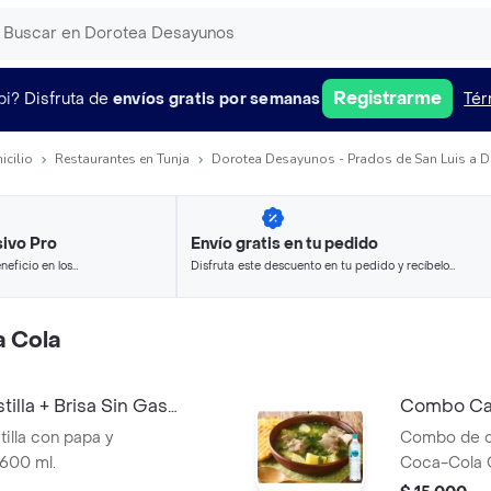
Registrarme
pi?
Disfruta de
envíos gratis por semanas
Tér
icilio
Restaurantes en Tunja
Dorotea Desayunos - Prados de San Luis a D
ivo Pro
Envío gratis en tu pedido
neficio en los
Disfruta este descuento en tu pedido y recíbelo
.
en minutos.
 Cola
lla + Brisa Sin Gas
Combo Cal
400 ml
illa con papa y
Combo de ca
 600 ml.
Coca-Cola O