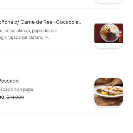
ona c/ Carne de Res +Cocacola
l
, arroz blanco, papa del día,
gir, tajada de plátano. +
Pescado
escado con papa.
00
$ 11.000