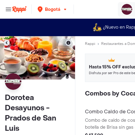
Bogotá
¿Nuevo en Rap
Rappi
Restaurantes a Dom
Hasta 15% OFF exclus
Disfruta por ser Pro de este be
restaurantes y tiendas más top
Combos by Coca
Dorotea
Desayunos -
Combo Caldo de Costi
Prados de San
600ML
Combo de caldo de cost
Luis
botella de Brisa sin gas