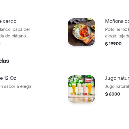
e cerdo
Moñona co
lanco, papa del
Pollo, arroz
ada de plátano.
elegir, taja
0
$ 19.900
das
e 12 Oz
Jugo natur
n sabor a elegir.
Jugo natural
$ 6000