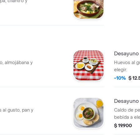
pa, cilantro y
Desayuno
o, almojábana y
Huevos al g
elegir.
-10%
$ 12
Desayuno
 al gusto, pan y
Caldo de pe
bebida a ele
$ 19.900