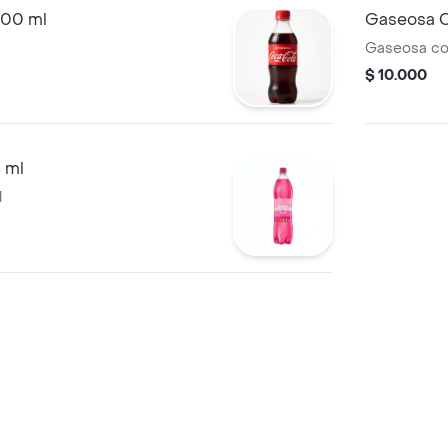
500 ml
Gaseosa C
Gaseosa coc
$ 10.000
 ml
l