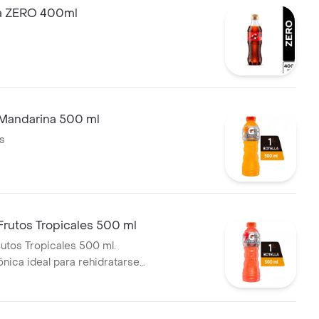
a ZERO 400ml
Mandarina 500 ml
s
Frutos Tropicales 500 ml
utos Tropicales 500 ml.
nica ideal para rehidratarse y
nergía.