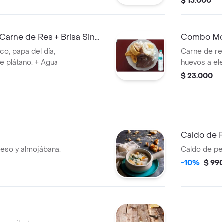
$ 15.000
rne de Res + Brisa Sin
Combo Moñ
Orig 400m
co, papa del día,
Carne de res
de plátano. + Agua
huevos a ele
Gaseosa
$ 23.000
Caldo de 
eso y almojábana.
Caldo de p
-10%
$ 99