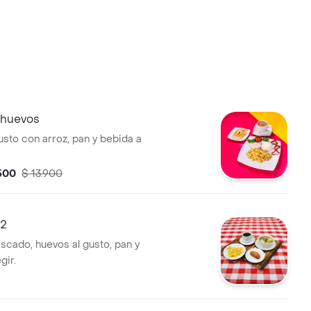
 huevos
usto con arroz, pan y bebida a
.500
$ 13.900
 2
scado, huevos al gusto, pan y
gir.