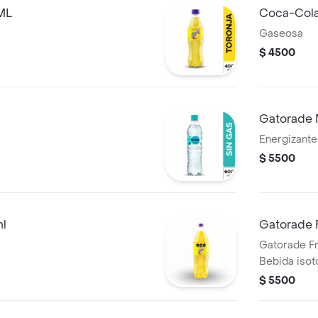
ML
Coca-Col
Gaseosa
$ 4500
Gatorade 
Energizante
$ 5500
ml
Gatorade 
Gatorade Fr
Bebida isotó
recuperar e
$ 5500