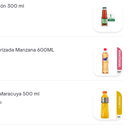
món 300 ml
orizada Manzana 600ML
Maracuya 500 ml
s