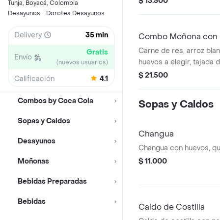
$ 13.500
Tunja, Boyacá, Colombia
Desayunos - Dorotea Desayunos
Delivery
35 min
Combo Moñona con Ca
Gas 600ML
Carne de res, arroz blan
Gratis
Envío
huevos a elegir, tajada 
(nuevos usuarios)
$ 21.500
Calificación
4.1
Combos by Coca Cola
Sopas y Caldos
Sopas y Caldos
Changua
Desayunos
Changua con huevos, qu
Moñonas
$ 11.000
Bebidas Preparadas
Bebidas
Caldo de Costilla