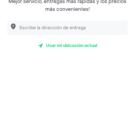
Mejor servicio, entregas más rápidas y los precios
más convenientes!
Encuéntranos en estos países
Usar mi ubicación actual
App Store
Google play
AppGallery
Pide tu comida favorita cerca de ti
Categorías
Únete a Rappi
Sobre Rappi