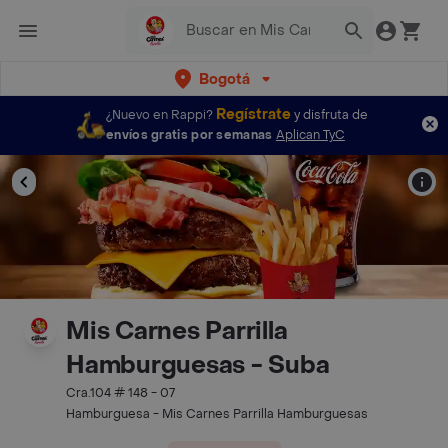
Bogotá
Regístrate
¿Nuevo en Rappi?
y disfruta de
envíos gratis por semanas
Aplican TyC
Mis Carnes Parrilla
Hamburguesas - Suba
Cra.104 # 148 - 07
Hamburguesa - Mis Carnes Parrilla Hamburguesas