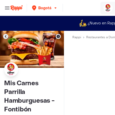
Bogotá
¿Nuevo en Rap
Rappi
Restaurantes a Dom
Mis Carnes
Parrilla
Hamburguesas -
Fontibón