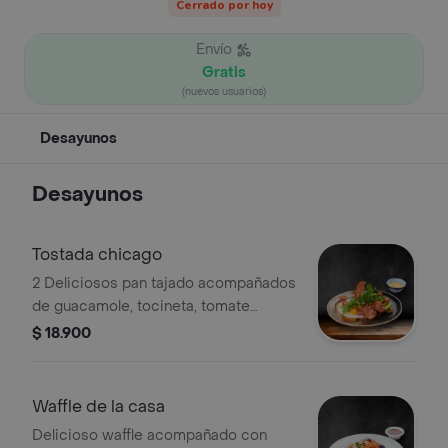
Cerrado por hoy
Envío
Gratis
(nuevos usuarios)
Desayunos
Desayunos
Tostada chicago
2 Deliciosos pan tajado acompañados
de guacamole, tocineta, tomate
cherry, queso cheddar, y 2 huevos
$ 18.900
pochados.
Waffle de la casa
Delicioso waffle acompañado con