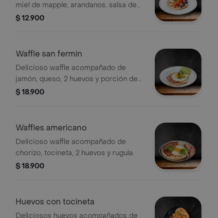
miel de mapple, arandanos, salsa de
mora o salsa de chocolate y fruta de
$ 12.900
temporada
Waffle san fermin
Delicioso waffle acompañado de
jamón, queso, 2 huevos y porción de
aguacate
$ 18.900
Waffles americano
Delicioso waffle acompañado de
chorizo, tocineta, 2 huevos y rugula.
$ 18.900
Huevos con tocineta
Deliciosos huevos acompañados de