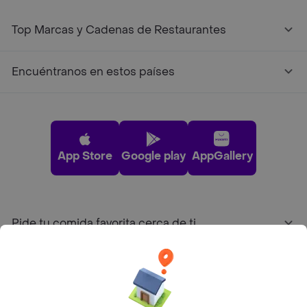
Top Marcas y Cadenas de Restaurantes
Encuéntranos en estos países
App Store
Google play
AppGallery
Pide tu comida favorita cerca de ti
Categorías
Únete a Rappi