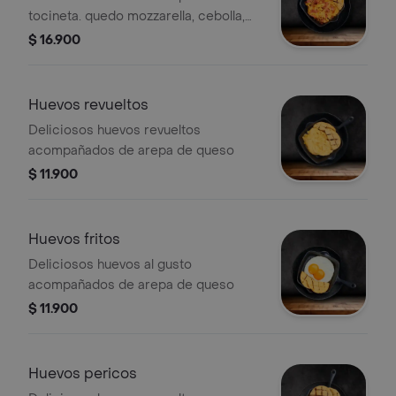
tocineta. quedo mozzarella, cebolla,
tomate y arepa de queso
$ 16.900
Huevos revueltos
Deliciosos huevos revueltos
acompañados de arepa de queso
$ 11.900
Huevos fritos
Deliciosos huevos al gusto
acompañados de arepa de queso
$ 11.900
Huevos pericos