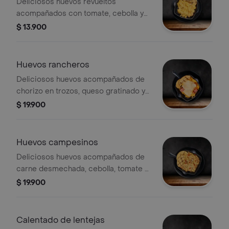
Deliciosos huevos revueltos
acompañados con tomate, cebolla y
arepa de queso
$ 13.900
Huevos rancheros
Deliciosos huevos acompañados de
chorizo en trozos, queso gratinado y
arepa de queso
$ 19.900
Huevos campesinos
Deliciosos huevos acompañados de
carne desmechada, cebolla, tomate y
arepa de queso
$ 19.900
Calentado de lentejas