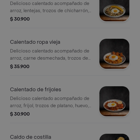
Delicioso calentado acompañado de
arroz, lentejas, trozos de chicharrón,
huevo, tajada de platano
$ 30.900
Calentado ropa vieja
Delicioso calentado acompañado de
arroz, carne desmechada, trozos de
chicharron, huevo, papa criolla
$ 35.900
Calentado de frijoles
Delicioso calentado acompañado de
arroz, frijol, trozos de platano, huevo,
chorizo, arepa de pincho
$ 30.900
Caldo de costilla