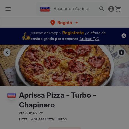
Bogotá
Regístrate
¿Nuevo en Rappi?
y disfruta de
envíos gratis por semanas
Aplican TyC
Aprissa Pizza - Turbo -
Chapinero
cra 8 # 45-98
Pizza - Aprissa Pizza - Turbo