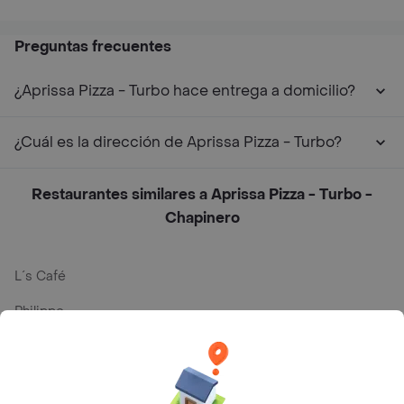
Preguntas frecuentes
¿Aprissa Pizza - Turbo hace entrega a domicilio?
¿Cuál es la dirección de Aprissa Pizza - Turbo?
Restaurantes similares a Aprissa Pizza - Turbo -
Chapinero
L´s Café
Philippe
Baskin Robbins
La Cesta