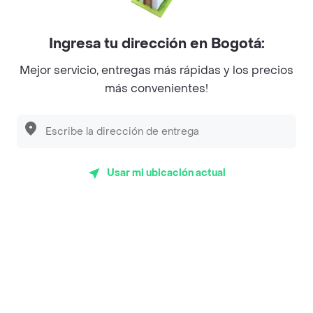
Mercari - Postres
Myriam Camhi Co
Ingresa tu dirección en Bogotá:
Magnifique
Mejor servicio, entregas más rápidas y los precios
más convenientes!
Empanaditas de Pipian - Empanadas
Desayunadero de la 42
Luisa Postres
Usar mi ubicación actual
Sopitas y Frijoladas
Subway
Top Marcas y Cadenas de Restaurantes
Encuéntranos en estos países