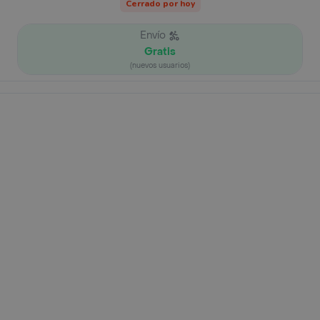
Cerrado por hoy
Envío
Gratis
(nuevos usuarios)